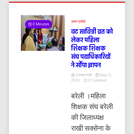
उत्तर प्रदेश
0 Minutes
वट सावित्री व्रत को
लेकर महिला
शिक्षक शिक्षक
संघ पदाधिकारियों
ने सौंपा ज्ञापन
पं.सत्यम शर्मा
May 13,
on
2026
0 Comment
वट
सावित्री
बरेली ।महिला
व्रत
को
शिक्षक संघ बरेली
लेकर
महिला
की जिलाध्यक्ष
शिक्षक
शिक्षक
राखी सक्सेना के
संघ
पदाधिकारियों