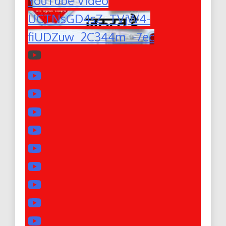
YouTube Video
UCTNsGD4sZ_TVjW4-
fiUDZuw_2C344m_-7ec