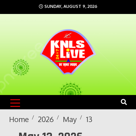
Skip
SUNDAY, AUGUST 9, 2026
to
content
KNLS LIVE
India`s No.1 News Portal
Home
2026
May
13