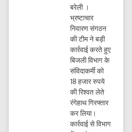
हजार
बरेली ।
की
रिश्वत
भ्रष्टाचार
लेते
बिजली
निवारण संगठन
विभाग
का
की टीम ने बड़ी
संविदाकर्मी
रंगे
कार्रवाई करते हुए
हाथ
गिरफ्तार
बिजली विभाग के
संविदाकर्मी को
18 हजार रुपये
की रिश्वत लेते
रंगेहाथ गिरफ्तार
कर लिया।
कार्रवाई से विभाग