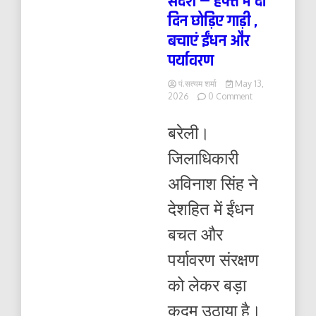
संदेश — हफ्ते में दो
दिन छोड़िए गाड़ी ,
बचाएं ईंधन और
पर्यावरण
पं.सत्यम शर्मा
May 13,
on
2026
0 Comment
डीएम
अविनाश
बरेली।
सिंह
का
जिलाधिकारी
महत्वपूर्ण
संदेश
अविनाश सिंह ने
—
हफ्ते
देशहित में ईंधन
में
दो
बचत और
दिन
छोड़िए
पर्यावरण संरक्षण
गाड़ी
,
को लेकर बड़ा
बचाएं
ईंधन
कदम उठाया है।
और