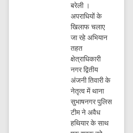
नगर
बरेली ।
पुलिस
ने
अपराधियों के
तमंचा
लेकर
खिलाफ चलाए
घूम
रहे
जा रहे अभियान
युवक
को
तहत
किया
गिरफ्तार
क्षेत्राधिकारी
नगर द्वितीय
अंजनी तिवारी के
नेतृत्व में थाना
सुभाषनगर पुलिस
टीम ने अवैध
हथियार के साथ