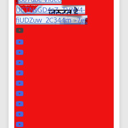
UCTNsGD4sZ_TVjW4-
fiUDZuw_2C344m_-7ec