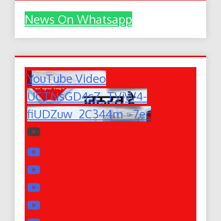
News On Whatsapp
YouTube Video
UCTNsGD4sZ_TVjW4-
fiUDZuw_2C344m_-7ec