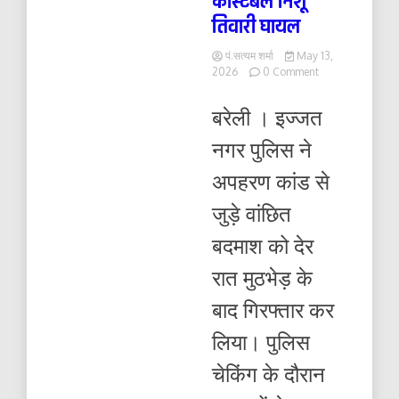
कांस्टेबल निशू
तिवारी घायल
पं.सत्यम शर्मा
May 13,
on
2026
0 Comment
इज्जतनगर
पुलिस
बरेली । इज्जत
ने
अपहरण
नगर पुलिस ने
कांड
के
अपहरण कांड से
बदमाश
को
जुड़े वांछित
मुठभेड़
में
बदमाश को देर
किया
गिरफ्तार
रात मुठभेड़ के
:
जवाबी
बाद गिरफ्तार कर
कार्रवाई
में
लिया। पुलिस
कांस्टेबल
निशू
चेकिंग के दौरान
तिवारी
घायल