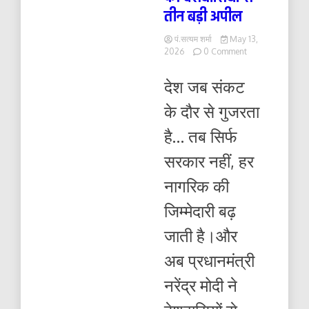
तीन बड़ी अपील
पं.सत्यम शर्मा
May 13,
on
2026
0 Comment
तेल,
ईंधन
देश जब संकट
और
सोना…
के दौर से गुजरता
PM
मोदी
है… तब सिर्फ
की
देशवासियों
सरकार नहीं, हर
से
तीन
नागरिक की
बड़ी
अपील
जिम्मेदारी बढ़
जाती है।और
अब प्रधानमंत्री
नरेंद्र मोदी ने