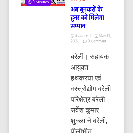
0 Minutes
अब बुनकरों के
हुनर को मिलेगा
सम्मान
पं.सत्यम शर्मा
May 13,
on
2026
0 Comment
अब
बुनकरों
बरेली। सहायक
के
हुनर
आयुक्त
को
मिलेगा
हथकरघा एवं
सम्मान
वस्त्रोद्योग बरेली
परिक्षेत्र बरेली
सर्वेश कुमार
शुक्ला ने बरेली,
पीलीभीत,