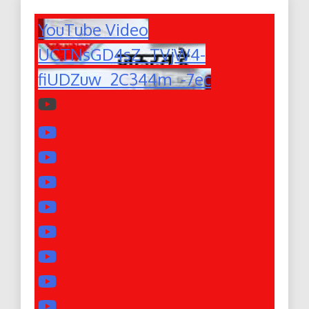
YouTube Video
UCTNsGD4sZ_TVjW4-
fiUDZuw_2C344m_-7ec