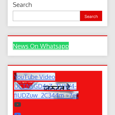
Search
Search
News On Whatsapp
YouTube Video
UCTNsGD4sZ_TVjW4-
fiUDZuw_2C344m_-7ec