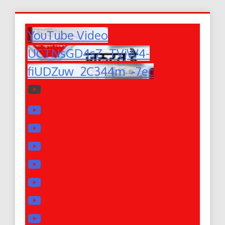
YouTube Video
UCTNsGD4sZ_TVjW4-
fiUDZuw_2C344m_-7ec