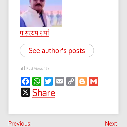
पं.सत्यम शर्मा
See author's posts
Post Views:
179
Facebook
WhatsApp
Twitter
Email
Copy
Blogger
Gmail
Link
X
Share
Post
Previous:
Next: