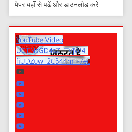
पेपर यहाँ से पढ़ें और डाउनलोड करे
YouTube Video
UCTNsGD4sZ_TVjW4-
fiUDZuw_2C344m_-7ec