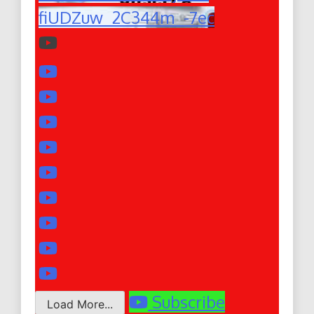
fiUDZuw_2C344m_-7ec
Subscribe
Load More...