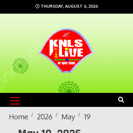
Skip
THURSDAY, AUGUST 6, 2026
to
content
KNLS LIVE
India`s No.1 News Portal
Home
2026
May
19