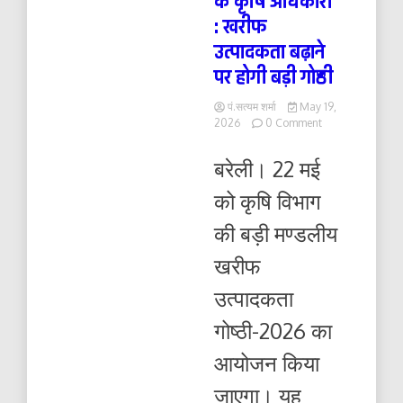
के कृषि अधिकारी
: खरीफ
उत्पादकता बढ़ाने
पर होगी बड़ी गोष्ठी
पं.सत्यम शर्मा
May 19,
on
2026
0 Comment
22
मई
बरेली। 22 मई
को
बरेली
को कृषि विभाग
में
जुटेंगे
की बड़ी मण्डलीय
तीन
मंडलों
खरीफ
के
कृषि
उत्पादकता
अधिकारी
:
गोष्ठी-2026 का
खरीफ
उत्पादकता
आयोजन किया
बढ़ाने
पर
जाएगा। यह
होगी