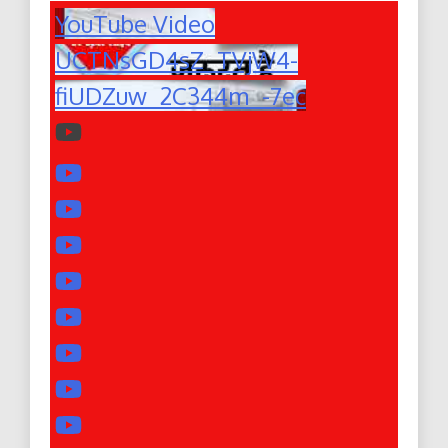
YouTube Video
UCTNsGD4sZ_TVjW4-
fiUDZuw_2C344m_-7ec