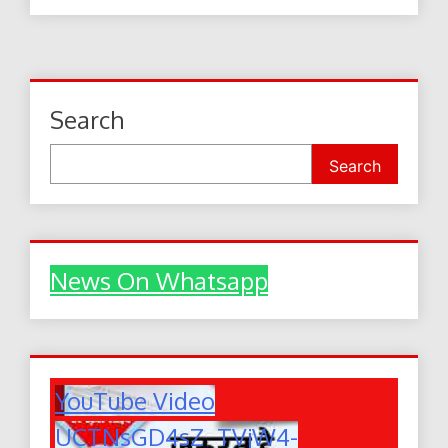
Search
Search
News On Whatsapp
YouTube Video
UCTNsGD4sZ_TVjW4-