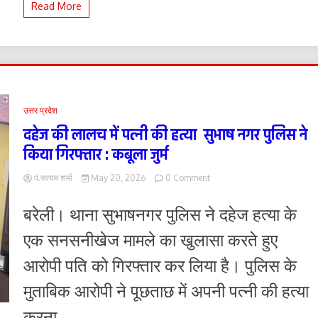
Read More
भर्ती
परीक्षा
उत्तर प्रदेश
दहेज की लालच में पत्नी की हत्या सुभाष नगर पुलिस ने
किया गिरफ्तार : कबूला जुर्म
on
पं.सत्यम शर्मा
May 20, 2026
0 Comment
दहेज
की
बरेली। थाना सुभाषनगर पुलिस ने दहेज हत्या के
लालच
में
एक सनसनीखेज मामले का खुलासा करते हुए
पत्नी
की
आरोपी पति को गिरफ्तार कर लिया है। पुलिस के
हत्या
सुभाष
मुताबिक आरोपी ने पूछताछ में अपनी पत्नी की हत्या
नगर
पुलिस
करना...
ने