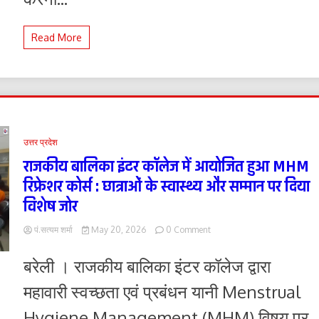
किया
गिरफ्तार
Read More
:
कबूला
जुर्म
उत्तर प्रदेश
राजकीय बालिका इंटर कॉलेज में आयोजित हुआ MHM
रिफ्रेशर कोर्स : छात्राओं के स्वास्थ्य और सम्मान पर दिया
विशेष जोर
on
पं.सत्यम शर्मा
May 20, 2026
0 Comment
राजकीय
बालिका
बरेली । राजकीय बालिका इंटर कॉलेज द्वारा
इंटर
कॉलेज
महावारी स्वच्छता एवं प्रबंधन यानी Menstrual
में
आयोजित
Hygiene Management (MHM) विषय पर
हुआ