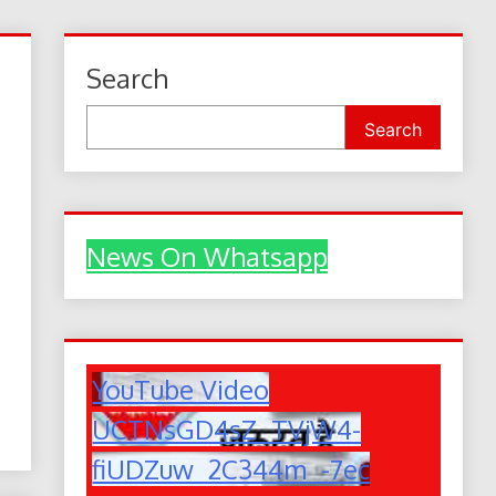
Search
Search
News On Whatsapp
YouTube Video
UCTNsGD4sZ_TVjW4-
fiUDZuw_2C344m_-7ec