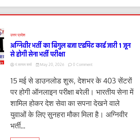
अल्टीमेटम
—
उत्तर प्रदेश
अग्निवीर भर्ती का बिगुल बजा एडमिट कार्ड जारी 1 जून
से होगी सेना भर्ती परीक्षा
on
पं.सत्यम शर्मा
May 20, 2026
0 Comment
अग्निवीर
भर्ती
15 मई से डाउनलोड शुरू, देशभर के 403 सेंटरों
का
बिगुल
पर होगी ऑनलाइन परीक्षा बरेली। भारतीय सेना में
बजा
एडमिट
शामिल होकर देश सेवा का सपना देखने वाले
कार्ड
जारी
युवाओं के लिए सुनहरा मौका मिला है। अग्निवीर
1
जून
भर्ती...
से
होगी
सेना