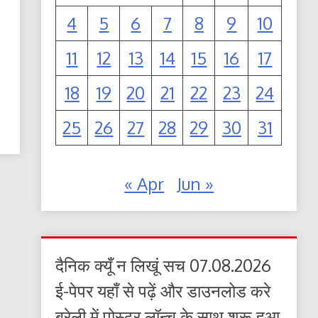
4
5
6
7
8
9
10
11
12
13
14
15
16
17
18
19
20
21
22
23
24
25
26
27
28
29
30
31
« Apr
Jun »
दैनिक क्यूँ न लिखूं सच 07.08.2026
ई-पेपर यहाँ से पढ़ें और डाउनलोड करे
बरेली में पोस्टर लॉन्च के साथ शुरू हुआ