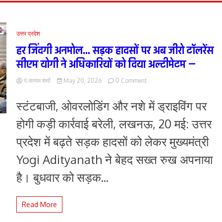
उत्तर प्रदेश
हर जिंदगी अनमोल… सड़क हादसों पर अब जीरो टॉलरेंस
सीएम योगी ने अधिकारियों को दिया अल्टीमेटम —
on
पं.सत्यम शर्मा
May 20, 2026
0 Comment
हर
जिंदगी
स्टंटबाजी, ओवरलोडिंग और नशे में ड्राइविंग पर
अनमोल…
सड़क
होगी कड़ी कार्रवाई बरेली, लखनऊ, 20 मई: उत्तर
हादसों
पर
प्रदेश में बढ़ते सड़क हादसों को लेकर मुख्यमंत्री
अब
जीरो
Yogi Adityanath ने बेहद सख्त रुख अपनाया
टॉलरेंस
सीएम
है। बुधवार को सड़क...
योगी
ने
अधिकारियों
Read More
को
दिया