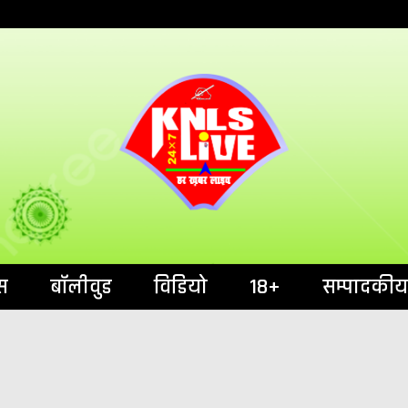
India`s No.1 News Portal
KNL
स
बॉलीवुड
विडियो
18+
सम्पादकीय