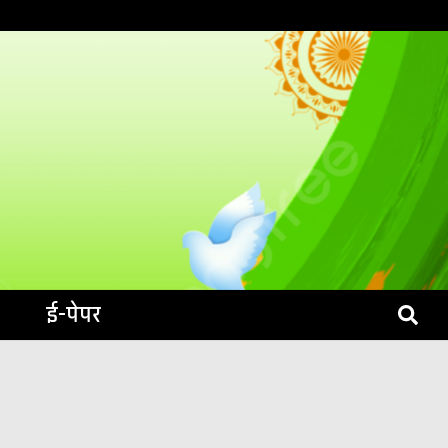
S LIVE
ई-पेपर