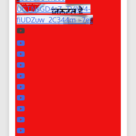
UCTNsGD4sZ_TVjW4-
fiUDZuw_2C344m_-7ec