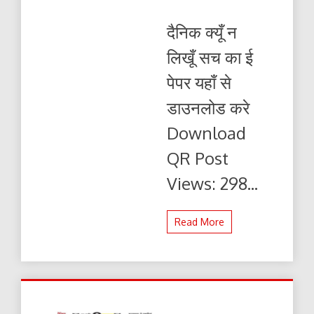
दैनिक
क्यूँ
दैनिक क्यूँ न
न
लिखूं
लिखूँ सच का ई
सच
20.02.2024
पेपर यहाँ से
ई-
पेपर
डाउनलोड करे
यहाँ
से
Download
पढ़ें
और
QR Post
डाउनलोड
करे
Views: 298...
Read More