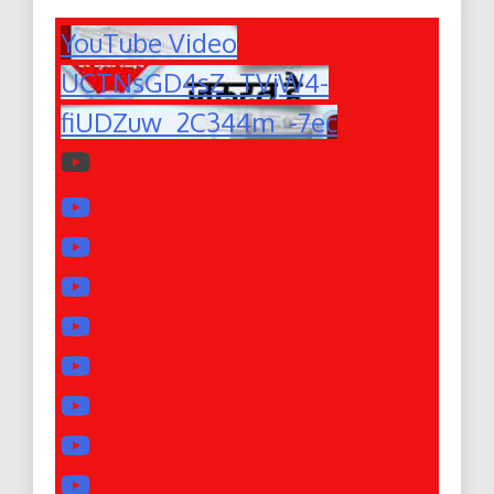
YouTube Video
UCTNsGD4sZ_TVjW4-
fiUDZuw_2C344m_-7ec