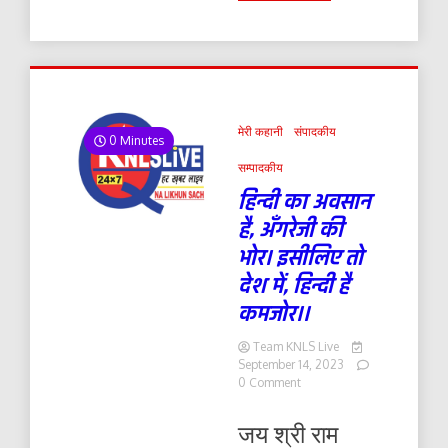
मेरी कहानी
संपादकीय
0 Minutes
सम्पादकीय
हिन्दी का अवसान
है, अँगरेजी की
भोर।
इसीलिए तो
देश में, हिन्दी है
कमजोर।।
Team KNLS Live
September 14, 2023
on
0 Comment
हिन्दी
का
जय श्री राम
अवसान