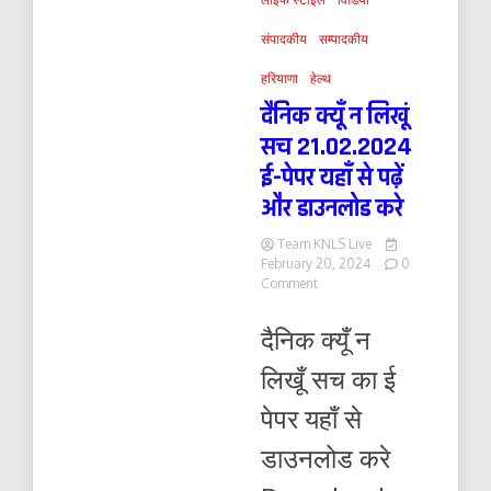
संपादकीय
सम्पादकीय
हरियाणा
हेल्थ
दैनिक क्यूँ न लिखूं
सच 21.02.2024
ई-पेपर यहाँ से पढ़ें
और डाउनलोड करे
Team KNLS Live
February 20, 2024
0
on
Comment
दैनिक
क्यूँ
दैनिक क्यूँ न
न
लिखूं
लिखूँ सच का ई
सच
21.02.2024
पेपर यहाँ से
ई-
पेपर
डाउनलोड करे
यहाँ
से