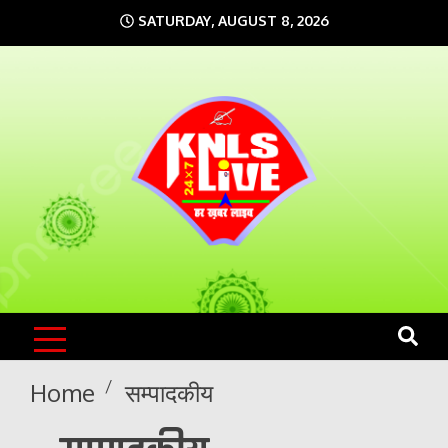
Skip
SATURDAY, AUGUST 8, 2026
to
content
KNLS LIVE
India`s No.1 News Portal
Home
सम्पादकीय