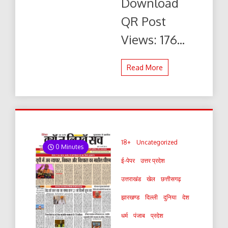
Download
पढ़ें
और
QR Post
डाउनलोड
करे
Views: 176...
Read More
18+
Uncategorized
0 Minutes
ई-पेपर
उत्तर प्रदेश
उत्तराखंड
खेल
छत्तीसगढ़
झारखण्ड
दिल्ली
दुनिया
देश
धर्म
पंजाब
प्रदेश