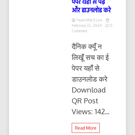
पेपर यहाँ से पढ़ें
और डाउनलोड करे
Team KNLS Live
February 22, 2024
0
on
Comment
दैनिक
क्यूँ
दैनिक क्यूँ न
न
लिखूं
लिखूँ सच का ई
सच
23.02.2024
पेपर यहाँ से
ई-
पेपर
डाउनलोड करे
यहाँ
से
Download
पढ़ें
और
QR Post
डाउनलोड
करे
Views: 142...
Read More