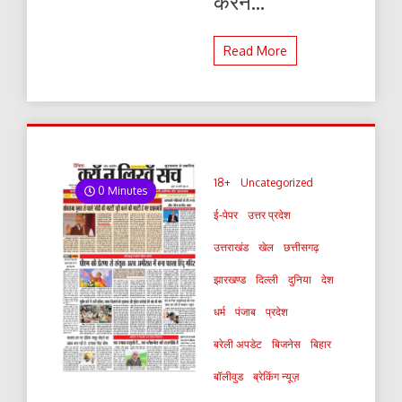
करने...
Read More
18+
Uncategorized
0 Minutes
ई-पेपर
उत्तर प्रदेश
उत्तराखंड
खेल
छत्तीसगढ़
झारखण्ड
दिल्ली
दुनिया
देश
धर्म
पंजाब
प्रदेश
बरेली अपडेट
बिजनेस
बिहार
बॉलीवुड
ब्रेकिंग न्यूज़