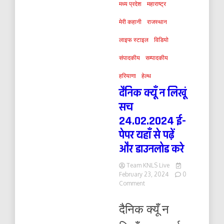
मध्य प्रदेश
महाराष्ट्र
मेरी कहानी
राजस्थान
लाइफ स्टाइल
विडियो
संपादकीय
सम्पादकीय
हरियाणा
हेल्थ
दैनिक क्यूँ न लिखूं
सच
24.02.2024 ई-
पेपर यहाँ से पढ़ें
और डाउनलोड करे
Team KNLS Live
February 23, 2024
0
on
Comment
दैनिक
क्यूँ
दैनिक क्यूँ न
न
लिखूं