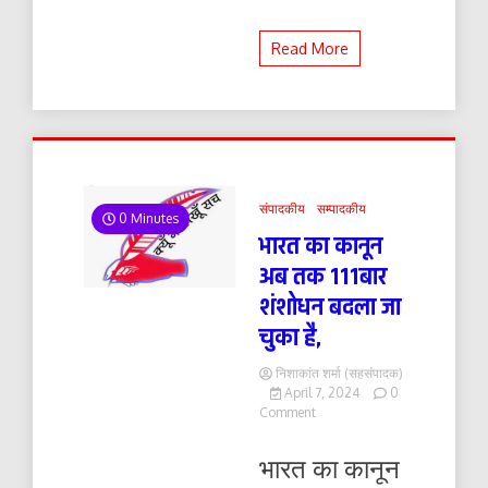
Read More
संपादकीय
सम्पादकीय
0 Minutes
भारत का कानून
अब तक 111बार
शंशोधन बदला जा
चुका है,
निशाकांत शर्मा (सहसंपादक)
April 7, 2024
0
on
Comment
भारत
का
भारत का कानून
कानून