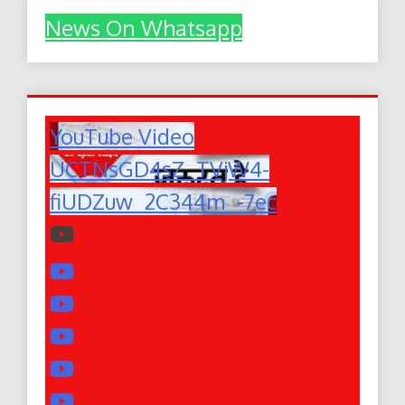
News On Whatsapp
YouTube Video
UCTNsGD4sZ_TVjW4-
fiUDZuw_2C344m_-7ec