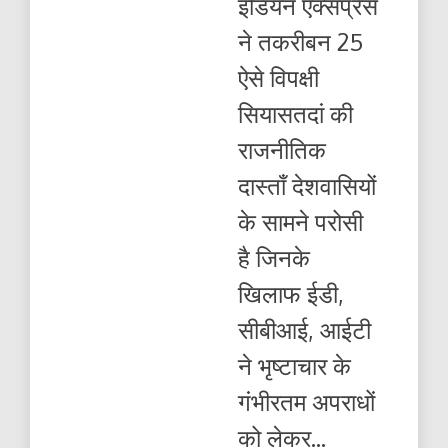
इंडियन एक्सप्रेस
दौर
में
ने तकरीबन 25
जीना
है
ऐसे विपक्षी
तो
–
सियासतदां की
–
–
राजनीतिक
–
–
दास्ताँ देशवासियों
–
–
के सामने परोसी
–
है जिनके
खिलाफ ईडी,
सीबीआई, आईटी
ने भृष्टाचार के
गंभीरतम अपराधों
को लेकर...