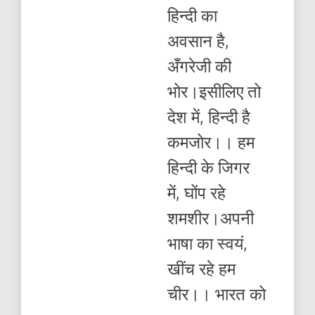
है,
हिन्दी का
अँगरेजी
की
अवसान है,
भोर।
इसीलिए
अँगरेजी की
तो
देश
भोर।इसीलिए तो
में,
हिन्दी
देश में, हिन्दी है
है
कमजोर।।
कमजोर।। हम
हिन्दी के जिगर
में, घोंप रहे
शमशीर।अपनी
भाषा का स्वयं,
खींच रहे हम
चीर।। भारत को