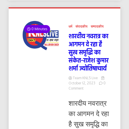
धर्म
संपादकीय
सम्पादकीय
0 Minutes
शारदीय नवरात्र का
आगमन दे रहा है
सुख समृद्धि का
संकेत-राजेश कुमार
शर्मा ज्योतिषाचार्य
Team KNLS Live
October 12, 2023
0
on
Comment
शारदीय
नवरात्र
शारदीय नवरात्र
का
आगमन
का आगमन दे रहा
दे
रहा
है सुख समृद्धि का
है