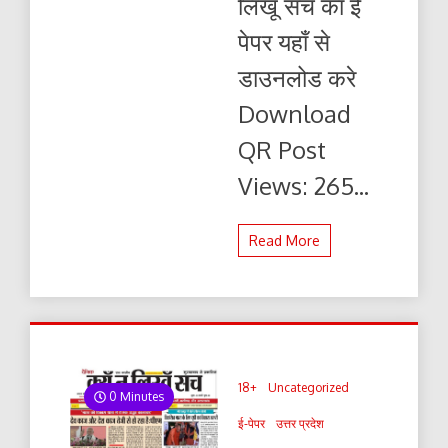
लिखूँ सच का ई
सच
24.02.2024
पेपर यहाँ से
ई-
पेपर
डाउनलोड करे
यहाँ
से
Download
पढ़ें
और
QR Post
डाउनलोड
करे
Views: 265...
Read More
18+
Uncategorized
0 Minutes
ई-पेपर
उत्तर प्रदेश