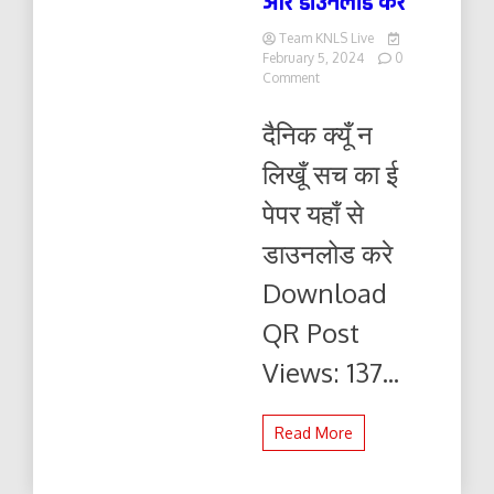
और डाउनलोड करे
Team KNLS Live
February 5, 2024
0
on
Comment
दैनिक
क्यूँ
दैनिक क्यूँ न
न
लिखूं
लिखूँ सच का ई
सच
04.02.2024
पेपर यहाँ से
ई-
पेपर
डाउनलोड करे
यहाँ
से
Download
पढ़ें
और
QR Post
डाउनलोड
करे
Views: 137...
Read More