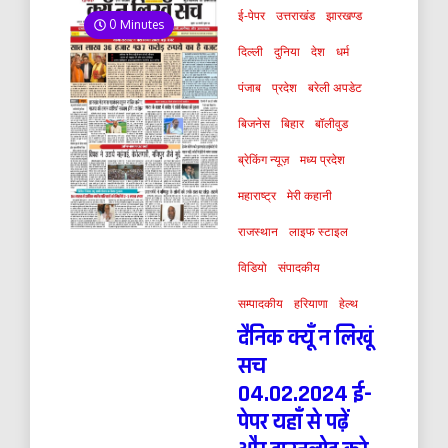
ई-पेपर
उत्तराखंड
झारखण्ड
0 Minutes
दिल्ली
दुनिया
देश
धर्म
पंजाब
प्रदेश
बरेली अपडेट
बिजनेस
बिहार
बॉलीवुड
ब्रेकिंग न्यूज़
मध्य प्रदेश
महाराष्ट्र
मेरी कहानी
राजस्थान
लाइफ स्टाइल
विडियो
संपादकीय
सम्पादकीय
हरियाणा
हेल्थ
दैनिक क्यूँ न लिखूं
सच
04.02.2024 ई-
पेपर यहाँ से पढ़ें