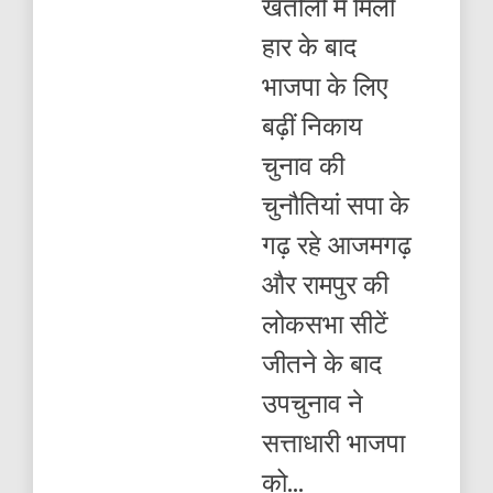
खतौली में म‍िली
के
लिए
हार के बाद
चुनौतियां
बढ़ीं
भाजपा के लिए
बढ़ीं निकाय
चुनाव की
चुनौतियां सपा के
गढ़ रहे आजमगढ़
और रामपुर की
लोकसभा सीटें
जीतने के बाद
उपचुनाव ने
सत्ताधारी भाजपा
को...