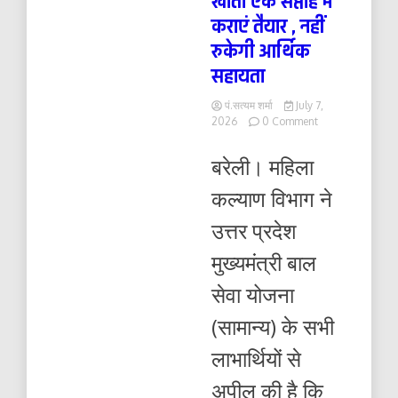
खाता एक सप्ताह में
कराएं तैयार , नहीं
रुकेगी आर्थिक
सहायता
पं.सत्यम शर्मा
July 7,
on
2026
0 Comment
आधार
लिंक
बरेली। महिला
व
डीबीटी
कल्याण विभाग ने
इनेबल
बैंक
उत्तर प्रदेश
खाता
एक
मुख्यमंत्री बाल
सप्ताह
में
सेवा योजना
कराएं
तैयार
(सामान्य) के सभी
,
नहीं
लाभार्थियों से
रुकेगी
आर्थिक
अपील की है कि
सहायता