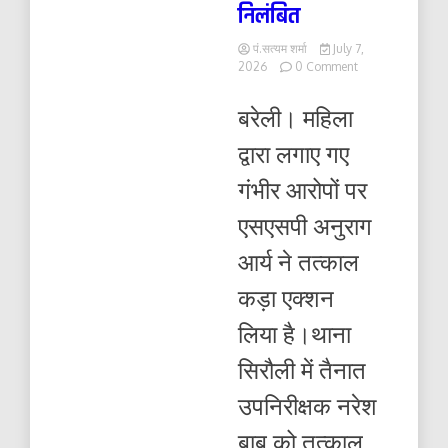
निलंबित
पं.सत्यम शर्मा
July 7,
on
2026
0 Comment
महिला
की
बरेली। महिला
शिकायत
पर
द्वारा लगाए गए
बरेली
SSP
गंभीर आरोपों पर
ने
लिया
एसएसपी अनुराग
बड़ा
एक्शन
आर्य ने तत्काल
:
एसआई
कड़ा एक्शन
नरेश
बाबू
लिया है।थाना
को
तत्काल
सिरौली में तैनात
किया
निलंबित
उपनिरीक्षक नरेश
बाबू को तत्काल