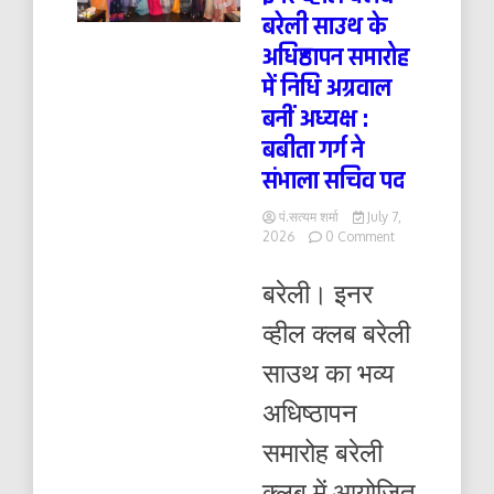
बरेली साउथ के
अधिष्ठापन समारोह
में निधि अग्रवाल
बनीं अध्यक्ष :
बबीता गर्ग ने
संभाला सचिव पद
पं.सत्यम शर्मा
July 7,
on
2026
0 Comment
इनर
व्हील
बरेली। इनर
क्लब
बरेली
व्हील क्लब बरेली
साउथ
के
साउथ का भव्य
अधिष्ठापन
समारोह
अधिष्ठापन
में
निधि
समारोह बरेली
अग्रवाल
बनीं
क्लब में आयोजित
अध्यक्ष