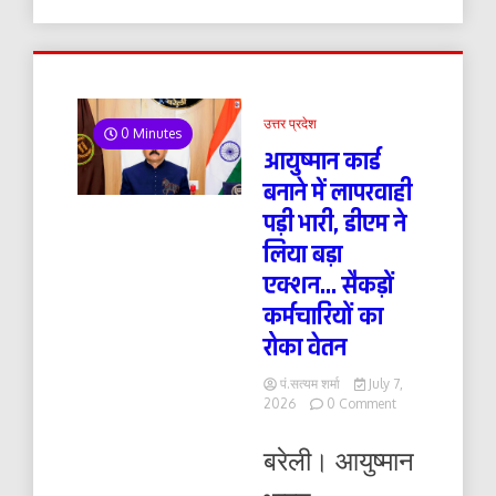
उत्तर प्रदेश
0 Minutes
आयुष्मान कार्ड
बनाने में लापरवाही
पड़ी भारी, डीएम ने
लिया बड़ा
एक्शन… सैकड़ों
कर्मचारियों का
रोका वेतन
पं.सत्यम शर्मा
July 7,
on
2026
0 Comment
आयुष्मान
कार्ड
बरेली। आयुष्मान
बनाने
में