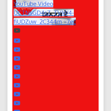
YouTube Video
UCTNsGD4sZ_TVjW4-
fiUDZuw_2C344m_-7ec