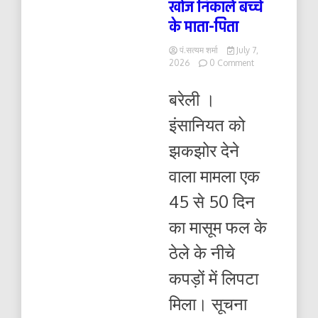
खोज निकाले बच्चे
के माता-पिता
पं.सत्यम शर्मा
July 7,
on
2026
0 Comment
फल
के
बरेली ।
ठेले
के
इंसानियत को
नीचे
मिला
झकझोर देने
मासूम,
पुलिस
वाला मामला एक
ने
24
45 से 50 दिन
घंटे
में
का मासूम फल के
खोज
निकाले
ठेले के नीचे
बच्चे
के
कपड़ों में लिपटा
माता-
पिता
मिला। सूचना