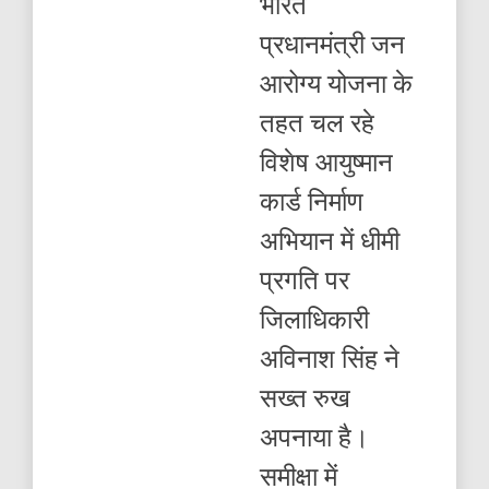
भारत
लापरवाही
पड़ी
प्रधानमंत्री जन
भारी,
डीएम
आरोग्य योजना के
ने
लिया
तहत चल रहे
बड़ा
एक्शन…
विशेष आयुष्मान
सैकड़ों
कर्मचारियों
कार्ड निर्माण
का
रोका
अभियान में धीमी
वेतन
प्रगति पर
जिलाधिकारी
अविनाश सिंह ने
सख्त रुख
अपनाया है।
समीक्षा में