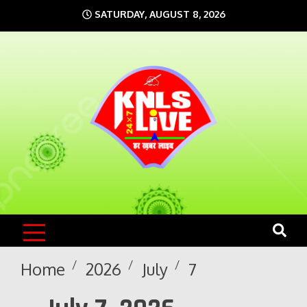
Skip
SATURDAY, AUGUST 8, 2026
to
content
KNLS LIVE
India`s No.1 News Portal
Home
2026
July
7