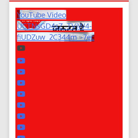
YouTube Video
UCTNsGD4sZ_TVjW4-
fiUDZuw_2C344m_-7ec