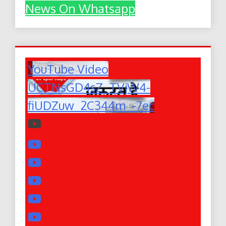
News On Whatsapp
YouTube Video
UCTNsGD4sZ_TVjW4-
fiUDZuw_2C344m_-7ec