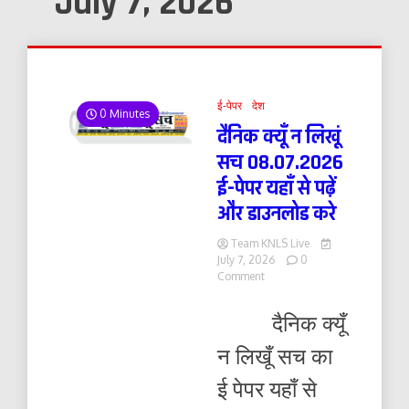
July 7, 2026
ई-पेपर
देश
0 Minutes
दैनिक क्यूँ न लिखूं
सच 08.07.2026
ई-पेपर यहाँ से पढ़ें
और डाउनलोड करे
Team KNLS Live
July 7, 2026
0
on
Comment
दैनिक
क्यूँ
दैनिक क्यूँ
न
लिखूं
न लिखूँ सच का
सच
08.07.2026
ई पेपर यहाँ से
ई-
पेपर