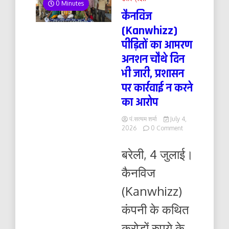
0 Minutes
कैनविज
(Kanwhizz)
पीड़ितों का आमरण
अनशन चौथे दिन
भी जारी, प्रशासन
पर कार्रवाई न करने
का आरोप
पं.सत्यम शर्मा
July 4,
on
2026
0 Comment
कैनविज
(Kanwhizz)
बरेली, 4 जुलाई।
पीड़ितों
का
कैनविज
आमरण
अनशन
(Kanwhizz)
चौथे
दिन
कंपनी के कथित
भी
जारी,
करोड़ों रुपये के
प्रशासन