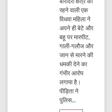
बारादरी क्षेत्र की
अनसुनी
!
रहने वाली एक
बेटे-
बहू
विधवा महिला ने
पर
आरोप
अपने ही बेटे और
,
पुलिस
बहू पर मारपीट,
पर
कार्रवाई
गाली-गलौज और
न
करने
जान से मारने की
का
आरोप
धमकी देने का
गंभीर आरोप
लगाया है।
पीड़िता ने
पुलिस...