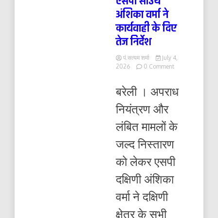
एसपी साउथ
अंशिका वर्मा ने
कार्यवाही के दिए
तेज निर्देश
पं.सत्यम शर्मा
July 4,
on
2026
0 Comment
महिला
अपराध
बरेली । अपराध
से
गैंगस्टर
नियंत्रण और
तक…
एसपी
लंबित मामलों के
साउथ
अंशिका
जल्द निस्तारण
वर्मा
ने
को लेकर एसपी
कार्यवाही
के
दक्षिणी अंशिका
दिए
तेज
वर्मा ने दक्षिणी
निर्देश
क्षेत्र के सभी