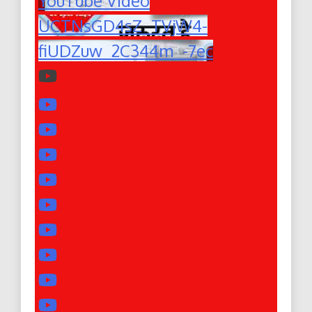
YouTube Video
UCTNsGD4sZ_TVjW4-
fiUDZuw_2C344m_-7ec