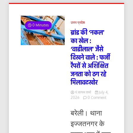
उत्तर प्रदेश
0 Minutes
ब्रांड की ‘नकल’
का खेल :
‘वाडीलाल’ जैसे
दिखने वाले : फर्जी
रैपरों से अशिक्षित
जनता को ठग रहे
मिलावटखोर
पं.सत्यम शर्मा
July 4,
on
2026
0 Comment
ब्रांड
की
बरेली। थाना
‘नकल’
का
इज्जतनगर के
खेल
: