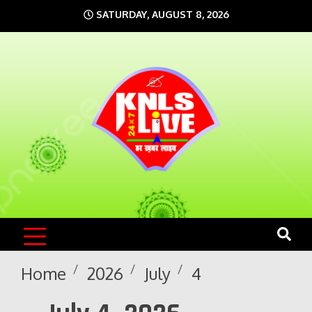
Skip
SATURDAY, AUGUST 8, 2026
to
content
KNLS LIVE
India`s No.1 News Portal
Home
2026
July
4