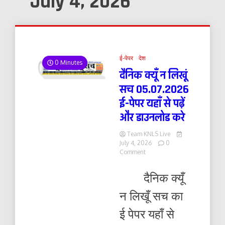
July 4, 2026
ई-पेपर
देश
0 Minutes
दैनिक क्यूँ न लिखूं
सच 05.07.2026
ई-पेपर यहाँ से पढ़ें
और डाउनलोड करे
Team KNLS Live
July 4, 2026
0
on
Comment
दैनिक
क्यूँ
दैनिक क्यूँ
न
लिखूं
न लिखूँ सच का
सच
05.07.2026
ई पेपर यहाँ से
ई-
पेपर