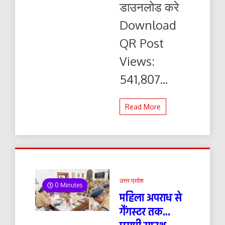
डाउनलोड करे
यहाँ
से
Download
पढ़ें
और
QR Post
डाउनलोड
करे
Views:
541,807...
Read More
उत्तर प्रदेश
0 Minutes
महिला अपराध से
गैंगस्टर तक…