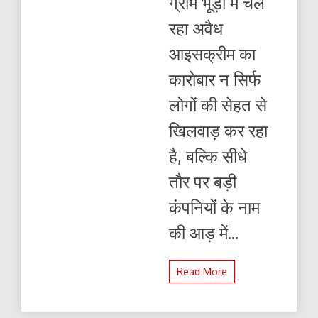
ग्राम भूड़ा में चल
‘वाडीलाल’
जैसे
रहा अवैध
दिखने
वाले
आइसक्रीम का
:
फर्जी
कारोबार न सिर्फ
रैपरों
से
लोगों की सेहत से
अशिक्षित
जनता
खिलवाड़ कर रहा
को
ठग
है, बल्कि सीधे
रहे
मिलावटखोर
तौर पर बड़ी
कंपनियों के नाम
की आड़ में...
Read More