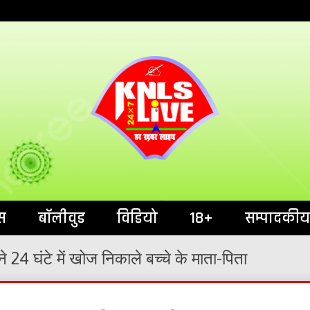
India`s No.1 News Portal
KNL
स
बॉलीवुड
विडियो
18+
सम्पादकीय
े 24 घंटे में खोज निकाले बच्चे के माता-पिता