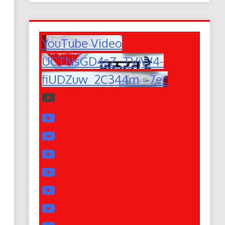
YouTube Video
UCTNsGD4sZ_TVjW4-
fiUDZuw_2C344m_-7ec