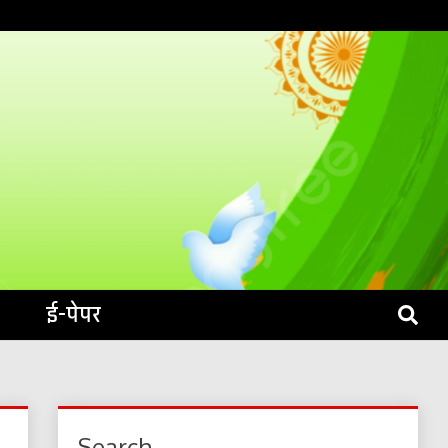
S LIVE
ई-पेपर
Search