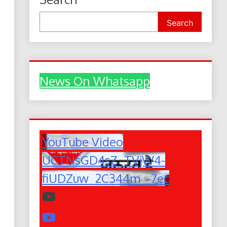
Search
News On Whatsapp
YouTube Video
UCTNsGD4sZ_TVjW4-
fiUDZuw_2C344m_-7ec