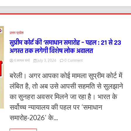
और
डाउनलोड
करे
उत्तर प्रदेश
सुप्रीम कोर्ट की ‘समाधान समारोह – पहल : 21 से 23
अगस्त तक लगेगी विशेष लोक अदालत
on
पं.सत्यम शर्मा
July 3, 2026
0 Comment
सुप्रीम
कोर्ट
बरेली। अगर आपका कोई मामला सुप्रीम कोर्ट में
की
‘समाधान
लंबित है, तो अब उसे आपसी सहमति से सुलझाने
समारोह
–
का सुनहरा अवसर मिलने जा रहा है। भारत के
पहल
:
सर्वोच्च न्यायालय की पहल पर ‘समाधान
21
से
समारोह-2026’ के...
23
अगस्त
तक