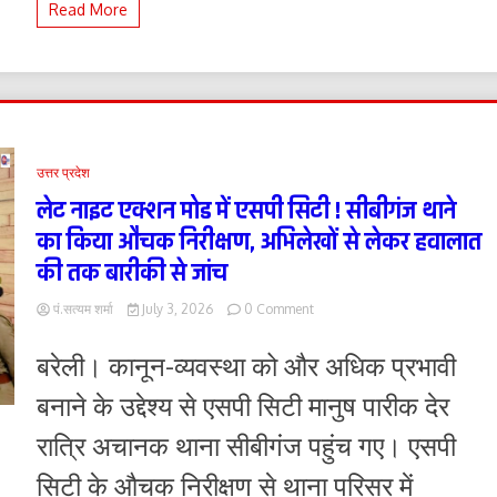
Read More
लगेगी
विशेष
लोक
अदालत
उत्तर प्रदेश
लेट नाइट एक्शन मोड में एसपी सिटी ! सीबीगंज थाने
का किया औचक निरीक्षण, अभिलेखों से लेकर हवालात
की तक बारीकी से जांच
on
पं.सत्यम शर्मा
July 3, 2026
0 Comment
लेट
नाइट
बरेली। कानून-व्यवस्था को और अधिक प्रभावी
एक्शन
मोड
बनाने के उद्देश्य से एसपी सिटी मानुष पारीक देर
में
एसपी
रात्रि अचानक थाना सीबीगंज पहुंच गए। एसपी
सिटी
!
सिटी के औचक निरीक्षण से थाना परिसर में
सीबीगंज