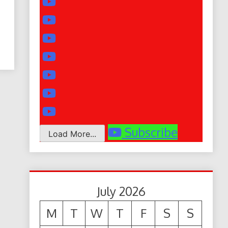
Subscribe
Load More...
July 2026
M
T
W
T
F
S
S