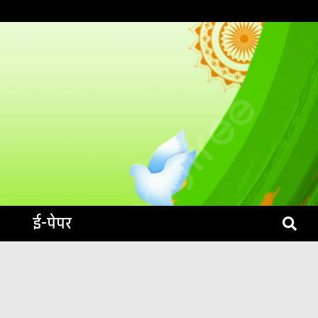
S LIVE
ई-पेपर