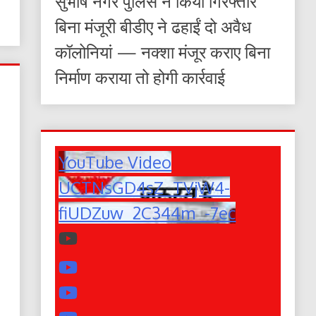
सुभाष नगर पुलिस ने किया गिरफ्तार
बिना मंजूरी बीडीए ने ढहाईं दो अवैध
कॉलोनियां — नक्शा मंजूर कराए बिना
निर्माण कराया तो होगी कार्रवाई
YouTube Video
UCTNsGD4sZ_TVjW4-
fiUDZuw_2C344m_-7ec