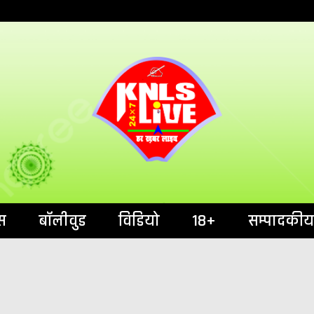
India`s No.1 News Portal
KNL
स
बॉलीवुड
विडियो
18+
सम्पादकीय