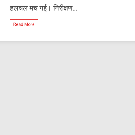
थाने
हलचल मच गई। निरीक्षण...
का
किया
औचक
Read More
निरीक्षण,
अभिलेखों
से
लेकर
हवालात
की
तक
बारीकी
से
जांच