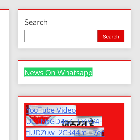
Search
Search
News On Whatsapp
YouTube Video
UCTNsGD4sZ_TVjW4-
fiUDZuw_2C344m_-7ec