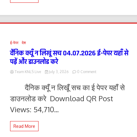
जागरूकता
शिविर
ई-पेपर
देश
दैनिक क्यूँ न लिखूं सच 04.07.2026 ई-पेपर यहाँ से
पढ़ें और डाउनलोड करे
on
Team KNLS Live
July 3, 2026
0 Comment
दैनिक
क्यूँ
दैनिक क्यूँ न लिखूँ सच का ई पेपर यहाँ से
न
लिखूं
डाउनलोड करे Download QR Post
सच
04.07.2026
Views: 54,710...
ई-
पेपर
यहाँ
Read More
से
पढ़ें