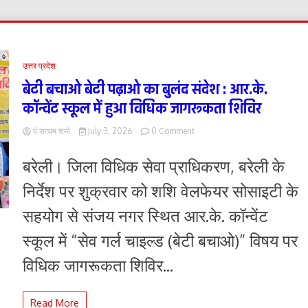
उत्तर प्रदेश
बेटी बचाओ बेटी पढ़ाओ का बुलंद संदेश : आर.के.
कॉन्वेंट स्कूल में हुआ विधिक जागरूकता शिविर
on
पं.सत्यम शर्मा
July 3, 2026
0 Comment
बेटी
बचाओ
बरेली। जिला विधिक सेवा प्राधिकरण, बरेली के
बेटी
पढ़ाओ
निर्देश पर शुक्रवार को शशि वेलफेयर सोसाइटी के
का
बुलंद
सहयोग से संजय नगर स्थित आर.के. कॉन्वेंट
संदेश
:
स्कूल में “सेव गर्ल चाइल्ड (बेटी बचाओ)” विषय पर
आर.के.
कॉन्वेंट
विधिक जागरूकता शिविर...
स्कूल
में
हुआ
Read More
विधिक