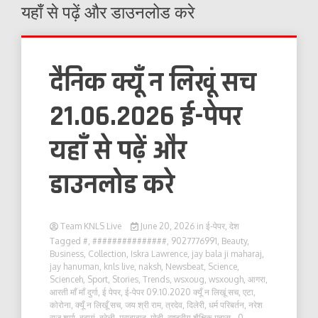
यहाँ से पढ़ें और डाउनलोड करे
दैनिक क्यूँ न लिखूं सच
21.06.2026 ई-पेपर
यहाँ से पढ़ें और
डाउनलोड करे
Team KNLS Live
June 20, 2026
in
ई-पेपर
,
देश
Tagged
#
,
###############
,
9027776991
,
Beauty
,
Business
,
Collection
,
Iskra Lawrence
,
jay bala ji maharaj
,
jay hanuman
,
knls live
,
naksh
,
Newsbeat
,
Science
,
Scienceh
,
Sport
,
Stories
,
Trends
,
wsxoug
,
wsxough
,
आगरा
,
आरती माँ माँ दुर्गा
,
ई पेपर
,
ई-पेपर 09.10.2020 क्यूँ न लिखूं सच
,
एटा
,
कोरोना
,
क्यूँ न लिखूँ सच
,
जय श्री राम
,
त्रदेव
,
दिलेरी
,
धर्म परिबर्तन
,
नरेश
राज शर्मा
,
बदायूं
,
बरेली
,
मुरादाबाद
,
मोदी
,
राष्ट्रीय शैक्षिक महास
- 0