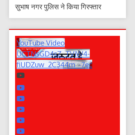
सुभाष नगर पुलिस ने किया गिरफ्तार
YouTube Video
UCTNsGD4sZ_TVjW4-
fiUDZuw_2C344m_-7ec