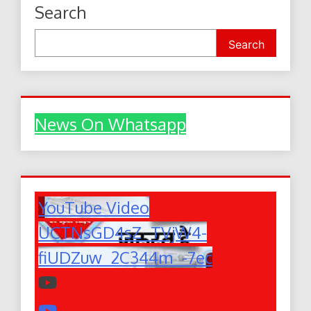
Search
Search
News On Whatsapp
YouTube Video
UCTNsGD4sZ_TVjW4-
fiUDZuw_2C344m_-7ec