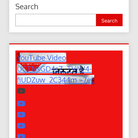
Search
Search
YouTube Video
UCTNsGD4sZ_TVjW4-
fiUDZuw_2C344m_-7ec