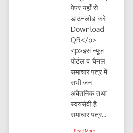
पेपर
पेपर यहाँ से
यहाँ
से
डाउनलोड करे
पढ़ें
और
Download
डाउनलोड
करे
QR</p>
<p>इस न्यूज़
पोर्टल व चैनल
समाचार पत्र में
सभी जन
अबैतनिक तथा
स्वयंसेवी है
समाचार पत्र...
Read More