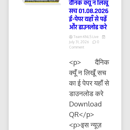
दैनिक क्यूँ न लिखूं
सच 01.08.2026
ई-पेपर यहाँ से पढ़ें
और डाउनलोड करे
Team KNLS Live
July 31, 2026
0
on
Comment
दैनिक
क्यूँ
<p> दैनिक
न
लिखूं
क्यूँ न लिखूँ सच
सच
01.08.2026
का ई पेपर यहाँ से
ई-
पेपर
डाउनलोड करे
यहाँ
से
Download
पढ़ें
और
QR</p>
डाउनलोड
करे
<p>इस न्यूज़