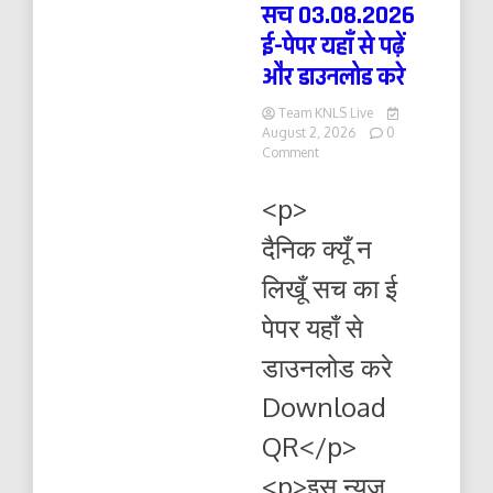
सच 03.08.2026
ई-पेपर यहाँ से पढ़ें
और डाउनलोड करे
Team KNLS Live
August 2, 2026
0
on
Comment
दैनिक
क्यूँ
<p>
न
लिखूं
दैनिक क्यूँ न
सच
03.08.2026
लिखूँ सच का ई
ई-
पेपर
पेपर यहाँ से
यहाँ
से
डाउनलोड करे
पढ़ें
और
Download
डाउनलोड
करे
QR</p>
<p>इस न्यूज़