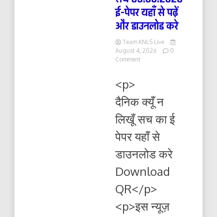
ई-पेपर यहाँ से पढ़ें
और डाउनलोड करे
Team KNLS Live
August 4, 2026
0
on
Comment
दैनिक
क्यूँ
<p>
न
लिखूं
दैनिक क्यूँ न
सच
05.08.2026
लिखूँ सच का ई
ई-
पेपर
पेपर यहाँ से
यहाँ
से
डाउनलोड करे
पढ़ें
और
Download
डाउनलोड
करे
QR</p>
<p>इस न्यूज़