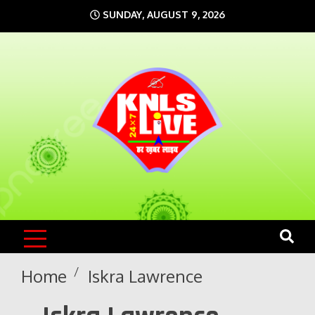
Skip
SUNDAY, AUGUST 9, 2026
to
content
KNLS LIVE
India`s No.1 News Portal
Home
Iskra Lawrence