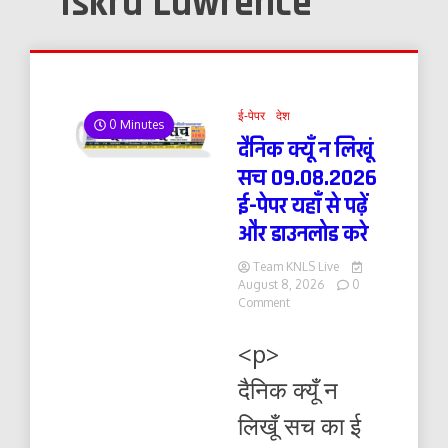
Iskra Lawrence
ई-पेपर
देश
0 Minutes
दैनिक क्यूँ न लिखूं
सच 09.08.2026
ई-पेपर यहाँ से पढ़ें
और डाउनलोड करे
Team KNLS Live
August 8, 2026
0
on
Comment
दैनिक
क्यूँ
<p>
न
लिखूं
दैनिक क्यूँ न
सच
09.08.2026
लिखूँ सच का ई
ई-
पेपर