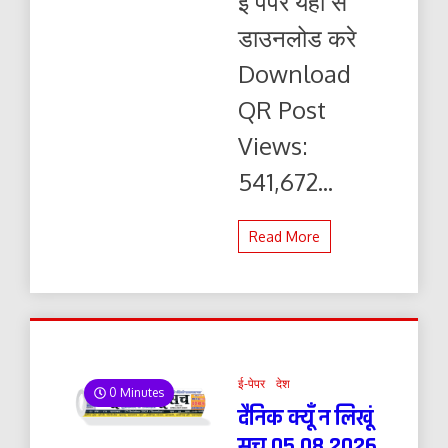
ई पेपर यहाँ से
ई-
पेपर
डाउनलोड करे
यहाँ
से
Download
पढ़ें
और
QR Post
डाउनलोड
करे
Views:
541,672...
Read More
ई-पेपर
देश
0 Minutes
दैनिक क्यूँ न लिखूं
सच 05.08.2026