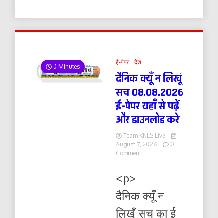
ई-पेपर
देश
0 Minutes
दैनिक क्यूँ न लिखूं
सच 08.08.2026
ई-पेपर यहाँ से पढ़ें
और डाउनलोड करे
Team KNLS Live
August 7, 2026
0
on
Comment
दैनिक
क्यूँ
<p>
न
लिखूं
दैनिक क्यूँ न
सच
08.08.2026
लिखूँ सच का ई
ई-