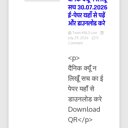
सच 30.07.2026
ई-पेपर यहाँ से पढ़ें
और डाउनलोड करे
Team KNLS Live
July 29, 2026
0
on
Comment
दैनिक
क्यूँ
<p>
न
लिखूं
दैनिक क्यूँ न
सच
30.07.2026
लिखूँ सच का ई
ई-
पेपर
पेपर यहाँ से
यहाँ
से
डाउनलोड करे
पढ़ें
और
Download
डाउनलोड
करे
QR</p>