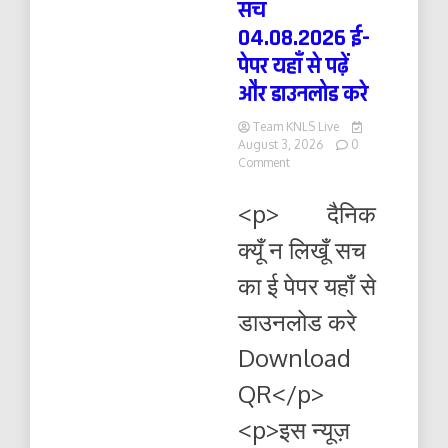
सच
04.08.2026 ई-
पेपर यहाँ से पढ़ें
और डाउनलोड करे
Team KNLS Live
August 3, 2026
0
on
Comment
दैनिक
क्यूँ
<p> दैनिक
न
लिखूं
क्यूँ न लिखूँ सच
सच
04.08.2026
का ई पेपर यहाँ से
ई-
पेपर
डाउनलोड करे
यहाँ
से
Download
पढ़ें
और
QR</p>
डाउनलोड
करे
<p>इस न्यूज़