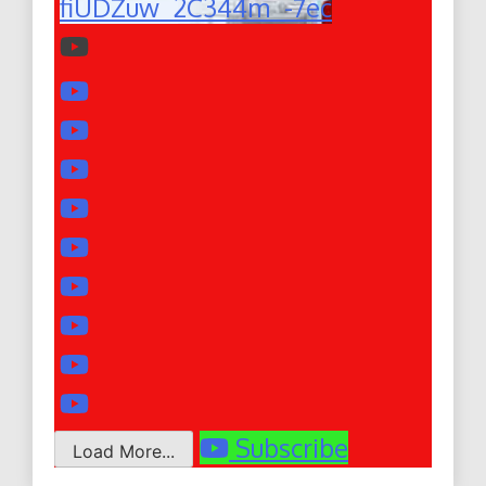
fiUDZuw_2C344m_-7ec
Subscribe
Load More...