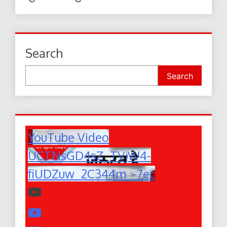
Search
Search
YouTube Video
UCTNsGD4sZ_TVjW4-
fiUDZuw_2C344m_-7ec