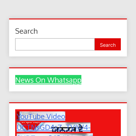
navigation
Search
Search
News On Whatsapp
YouTube Video
UCTNsGD4sZ_TVjW4-