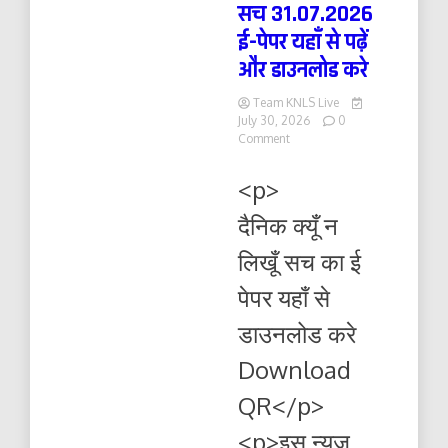
सच 31.07.2026
ई-पेपर यहाँ से पढ़ें
और डाउनलोड करे
Team KNLS Live
July 30, 2026
0
on
Comment
दैनिक
क्यूँ
<p>
न
लिखूं
दैनिक क्यूँ न
सच
31.07.2026
लिखूँ सच का ई
ई-
पेपर
पेपर यहाँ से
यहाँ
से
डाउनलोड करे
पढ़ें
और
Download
डाउनलोड
करे
QR</p>
<p>इस न्यूज़