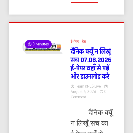
ई-पेपर
देश
0 Minutes
दैनिक क्यूँ न लिखूं
सच 07.08.2026
ई-पेपर यहाँ से पढ़ें
और डाउनलोड करे
Team KNLS Live
August 6, 2026
0
on
Comment
दैनिक
क्यूँ
दैनिक क्यूँ
न
लिखूं
न लिखूँ सच का
सच
07.08.2026