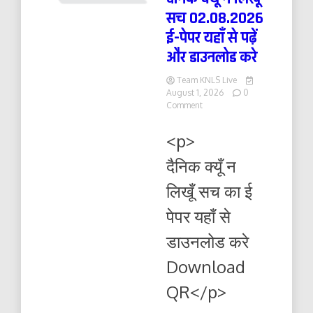
सच 02.08.2026
ई-पेपर यहाँ से पढ़ें
और डाउनलोड करे
Team KNLS Live
August 1, 2026
0
on
Comment
दैनिक
क्यूँ
<p>
न
लिखूं
दैनिक क्यूँ न
सच
02.08.2026
लिखूँ सच का ई
ई-
पेपर
पेपर यहाँ से
यहाँ
से
डाउनलोड करे
पढ़ें
और
Download
डाउनलोड
करे
QR</p>