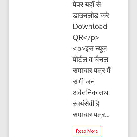
पेपर यहाँ से
यहाँ
से
डाउनलोड करे
पढ़ें
और
Download
डाउनलोड
करे
QR</p>
<p>इस न्यूज़
पोर्टल व चैनल
समाचार पत्र में
सभी जन
अबैतनिक तथा
स्वयंसेवी है
समाचार पत्र...
Read More