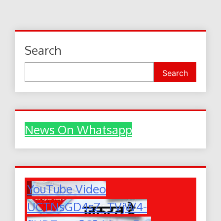
navigation
Search
Search
News On Whatsapp
YouTube Video
UCTNsGD4sZ_TVjW4-