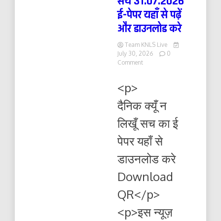
सच 31.07.2026
ई-पेपर यहाँ से पढ़ें
और डाउनलोड करे
Team KNLS Live
July 30, 2026
0
on
Comment
दैनिक
क्यूँ
<p>
न
लिखूं
दैनिक क्यूँ न
सच
31.07.2026
लिखूँ सच का ई
ई-
पेपर
पेपर यहाँ से
यहाँ
से
डाउनलोड करे
पढ़ें
और
Download
डाउनलोड
करे
QR</p>
<p>इस न्यूज़