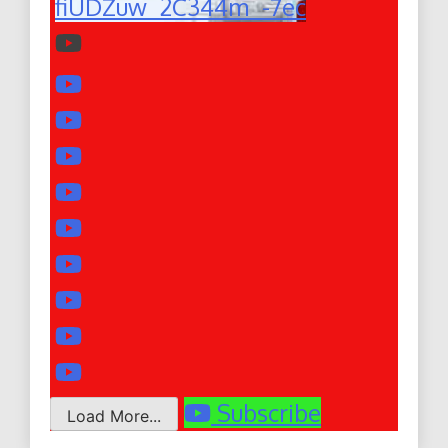
fiUDZuw_2C344m_-7ec
Subscribe
Load More...