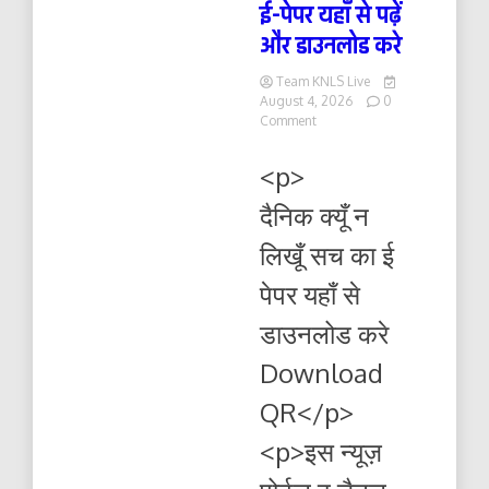
ई-पेपर यहाँ से पढ़ें
और डाउनलोड करे
Team KNLS Live
August 4, 2026
0
on
Comment
दैनिक
क्यूँ
<p>
न
लिखूं
दैनिक क्यूँ न
सच
05.08.2026
लिखूँ सच का ई
ई-
पेपर
पेपर यहाँ से
यहाँ
से
डाउनलोड करे
पढ़ें
और
Download
डाउनलोड
करे
QR</p>
<p>इस न्यूज़