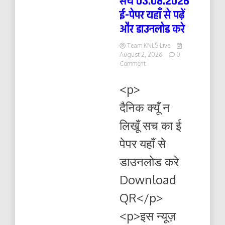
सच 03.08.2026
ई-पेपर यहाँ से पढ़ें
और डाउनलोड करे
Team KNLS Live
August 2, 2026
0
on
Comment
दैनिक
क्यूँ
<p>
न
लिखूं
दैनिक क्यूँ न
सच
03.08.2026
लिखूँ सच का ई
ई-
पेपर
पेपर यहाँ से
यहाँ
से
डाउनलोड करे
पढ़ें
और
Download
डाउनलोड
करे
QR</p>
<p>इस न्यूज़