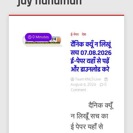
jay hanuman
ई-पेपर
देश
0 Minutes
दैनिक क्यूँ न लिखूं
सच 07.08.2026
ई-पेपर यहाँ से पढ़ें
और डाउनलोड करे
Team KNLS Live
August 6, 2026
0
on
Comment
दैनिक
क्यूँ
दैनिक क्यूँ
न
लिखूं
न लिखूँ सच का
सच
07.08.2026
ई पेपर यहाँ से
ई-
पेपर