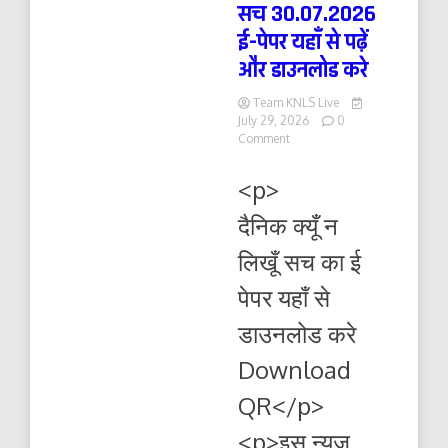
सच 30.07.2026
ई-पेपर यहाँ से पढ़ें
और डाउनलोड करे
Team KNLS Live
July 29, 2026
0
on
Comment
दैनिक
क्यूँ
<p>
न
लिखूं
दैनिक क्यूँ न
सच
30.07.2026
लिखूँ सच का ई
ई-
पेपर
पेपर यहाँ से
यहाँ
से
डाउनलोड करे
पढ़ें
और
Download
डाउनलोड
करे
QR</p>
<p>इस न्यूज़