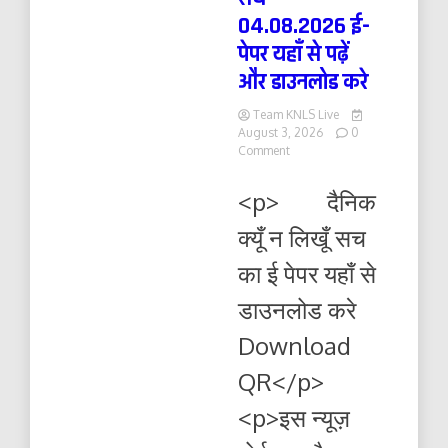
04.08.2026 ई-
पेपर यहाँ से पढ़ें
और डाउनलोड करे
Team KNLS Live
August 3, 2026
0
on
Comment
दैनिक
क्यूँ
<p> दैनिक
न
लिखूं
क्यूँ न लिखूँ सच
सच
04.08.2026
का ई पेपर यहाँ से
ई-
पेपर
डाउनलोड करे
यहाँ
से
Download
पढ़ें
और
QR</p>
डाउनलोड
करे
<p>इस न्यूज़