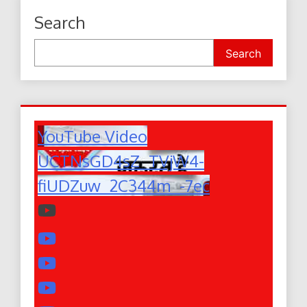
Search
Search
YouTube Video
UCTNsGD4sZ_TVjW4-
fiUDZuw_2C344m_-7ec