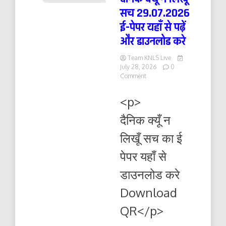
सच 29.07.2026
ई-पेपर यहाँ से पढ़ें
और डाउनलोड करे
Team KNLS Live
July 28, 2026
0
on
Comment
दैनिक
क्यूँ
<p>
न
लिखूं
दैनिक क्यूँ न
सच
29.07.2026
लिखूँ सच का ई
ई-
पेपर
पेपर यहाँ से
यहाँ
से
डाउनलोड करे
पढ़ें
और
Download
डाउनलोड
करे
QR</p>