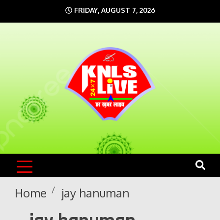
Skip
FRIDAY, AUGUST 7, 2026
to
content
KNLS LIVE
India`s No.1 News Portal
Home
jay hanuman