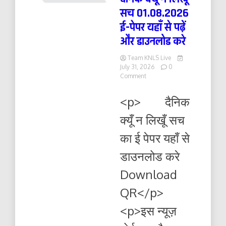
सच 01.08.2026
ई-पेपर यहाँ से पढ़ें
और डाउनलोड करे
Team KNLS Live
July 31, 2026
0
on
Comment
दैनिक
क्यूँ
<p> दैनिक
न
लिखूं
क्यूँ न लिखूँ सच
सच
01.08.2026
का ई पेपर यहाँ से
ई-
पेपर
डाउनलोड करे
यहाँ
से
Download
पढ़ें
और
QR</p>
डाउनलोड
करे
<p>इस न्यूज़