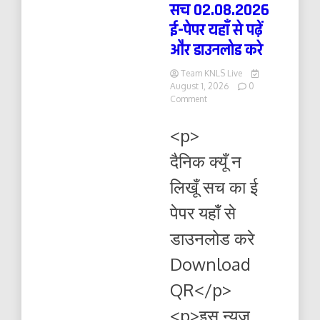
सच 02.08.2026
ई-पेपर यहाँ से पढ़ें
और डाउनलोड करे
Team KNLS Live
August 1, 2026
0
on
Comment
दैनिक
क्यूँ
<p>
न
लिखूं
दैनिक क्यूँ न
सच
02.08.2026
लिखूँ सच का ई
ई-
पेपर
पेपर यहाँ से
यहाँ
से
डाउनलोड करे
पढ़ें
और
Download
डाउनलोड
करे
QR</p>
<p>इस न्यूज़