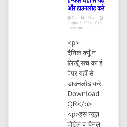
ई-पेपर यहाँ से पढ़ें
और डाउनलोड करे
Team KNLS Live
August 5, 2026
0
on
Comment
दैनिक
क्यूँ
<p>
न
लिखूं
दैनिक क्यूँ न
सच
06.08.2026
लिखूँ सच का ई
ई-
पेपर
पेपर यहाँ से
यहाँ
से
डाउनलोड करे
पढ़ें
और
Download
डाउनलोड
करे
QR</p>
<p>इस न्यूज़
पोर्टल व चैनल