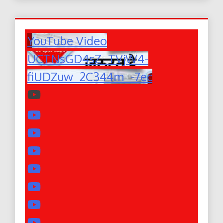
YouTube Video
UCTNsGD4sZ_TVjW4-
fiUDZuw_2C344m_-7ec