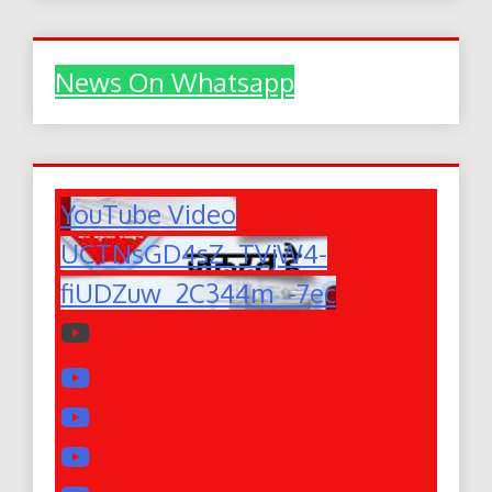
News On Whatsapp
YouTube Video
UCTNsGD4sZ_TVjW4-
fiUDZuw_2C344m_-7ec