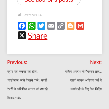
Post Views:
137
Facebook
WhatsApp
Twitter
Email
Copy
Blogger
Gmail
Link
X
Share
Post
Previous:
Next:
navigation
ब्रांड की ‘नकल’ का खेल :
महिला अपराध से गैंगस्टर तक…
‘वाडीलाल’ जैसे दिखने वाले : फर्जी
एसपी साउथ अंशिका वर्मा ने
रैपरों से अशिक्षित जनता को ठग रहे
कार्यवाही के दिए तेज निर्देश
मिलावटखोर