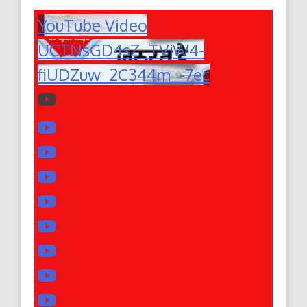
YouTube Video
UCTNsGD4sZ_TVjW4-
fiUDZuw_2C344m_-7ec