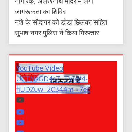
नागरिक, अलखनाथ मंदिर में लगा
जागरूकता का शिविर
नशे के सौदागर को डोडा छिलका सहित
सुभाष नगर पुलिस ने किया गिरफ्तार
YouTube Video
UCTNsGD4sZ_TVjW4-
fiUDZuw_2C344m_-7ec