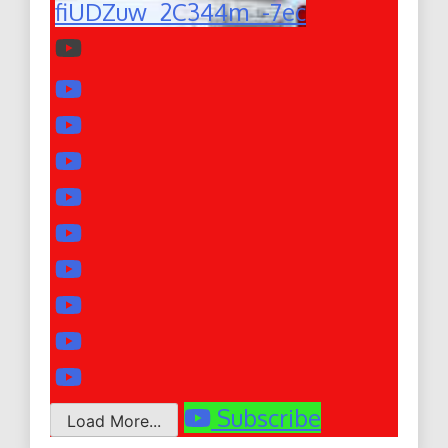
fiUDZuw_2C344m_-7ec
Subscribe
Load More...