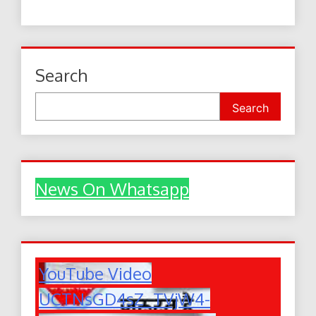
Search
Search
News On Whatsapp
YouTube Video
UCTNsGD4sZ_TVjW4-