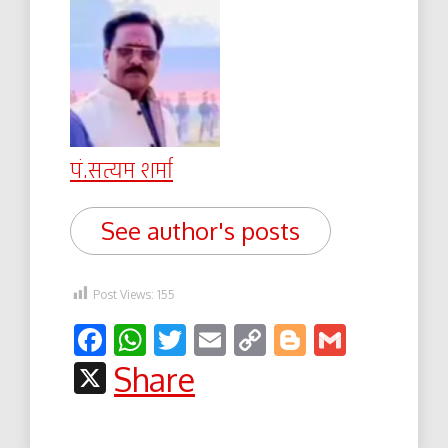
पं.सत्यम शर्मा
See author's posts
Post Views:
155
Facebook
WhatsApp
Twitter
Email
Copy
Blogger
Gmail
Link
X
Share