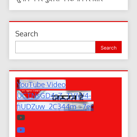
Search
Search
YouTube Video
UCTNsGD4sZ_TVjW4-
fiUDZuw_2C344m_-7ec