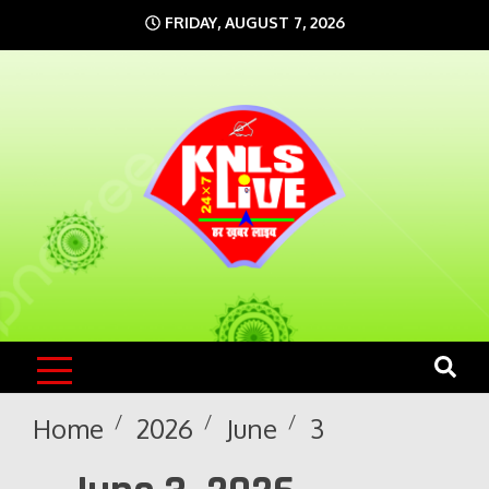
Skip
FRIDAY, AUGUST 7, 2026
to
content
KNLS LIVE
India`s No.1 News Portal
Home
2026
June
3