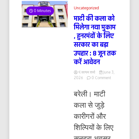
Uncategorized
0 Minutes
माटी की कला को
मिलेगा नया मुकाम
, हुनरमंदों के लिए
सरकार का बड़ा
उपहार : 8 जून तक
करें आवेदन
पं.सत्यम शर्मा
June 3,
on
2026
0 Comment
माटी
की
बरेली। माटी
कला
को
कला से जुड़े
मिलेगा
नया
कारीगरों और
मुकाम
,
शिल्पियों के लिए
हुनरमंदों
के
सुनहरा अवसर
लिए