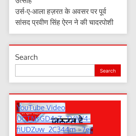
उत्साह
उर्स-ए-आला हज़रत के अवसर पर पूर्व
सांसद प्रवीण सिंह ऐरन ने की चादरपोशी
Search
Search
YouTube Video
UCTNsGD4sZ_TVjW4-
fiUDZuw_2C344m_-7ec