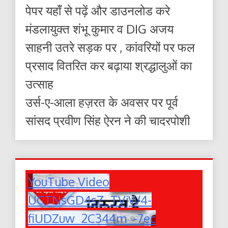
पेपर यहाँ से पढ़ें और डाउनलोड करे
मंडलायुक्त शंभू कुमार व DIG अजय
साहनी उतरे सड़क पर , कांवरियों पर फल
प्रसाद वितरित कर बढ़ाया श्रद्धालुओं का
उत्साह
उर्स-ए-आला हज़रत के अवसर पर पूर्व
सांसद प्रवीण सिंह ऐरन ने की चादरपोशी
YouTube Video
UCTNsGD4sZ_TVjW4-
fiUDZuw_2C344m_-7ec