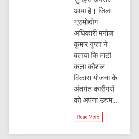
सरकार
आया है। जिला
का
बड़ा
ग्रामोद्योग
उपहार
:
अधिकारी मनोज
8
जून
कुमार गुप्ता ने
तक
करें
बताया कि माटी
आवेदन
कला कौशल
विकास योजना के
अंतर्गत कारीगरों
को अपना उद्यम...
Read More