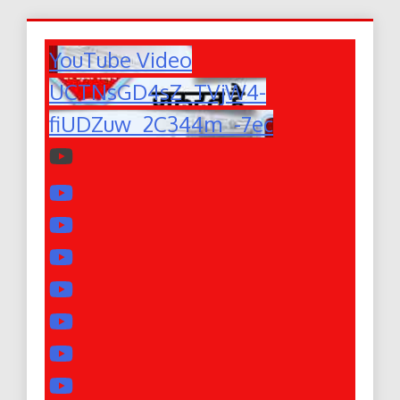
YouTube Video
UCTNsGD4sZ_TVjW4-
fiUDZuw_2C344m_-7ec