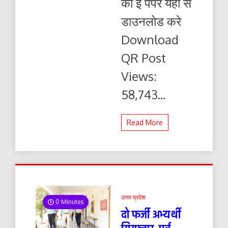
का ई पेपर यहाँ से
ई-
पेपर
डाउनलोड करे
यहाँ
से
Download
पढ़ें
और
QR Post
डाउनलोड
करे
Views:
58,743...
Read More
उत्तर प्रदेश
0 Minutes
दो फर्जी अभ्यर्थी