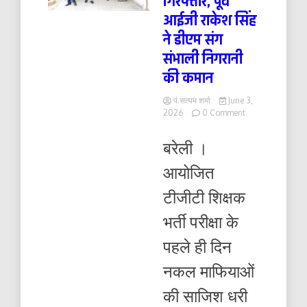
गिरफ्तार, पूर्व
आईजी राकेश सिंह
ने डीएम संग
संभाली निगरानी
की कमान
पं.सत्यम शर्मा
June 3,
on
2026
0 Comment
दो
फर्जी
बरेली ।
अभ्यर्थी
गिरफ्तार,
आयोजित
पूर्व
आईजी
टीजीटी शिक्षक
राकेश
सिंह
भर्ती परीक्षा के
ने
डीएम
पहले ही दिन
संग
संभाली
नकल माफियाओं
निगरानी
की
की साजिश धरी
कमान