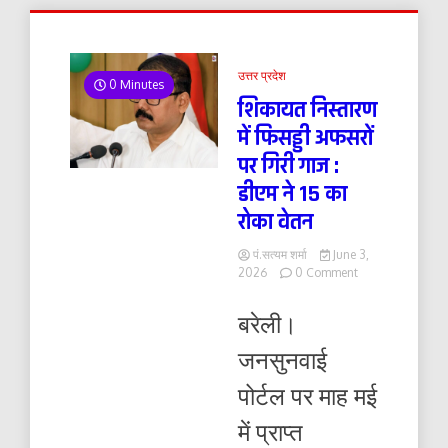
उत्तर प्रदेश
0 Minutes
शिकायत निस्तारण
में फिसड्डी अफसरों
पर गिरी गाज :
डीएम ने 15 का
रोका वेतन
पं.सत्यम शर्मा
June 3,
on
2026
0 Comment
शिकायत
निस्तारण
बरेली।
में
फिसड्डी
जनसुनवाई
अफसरों
पर
पोर्टल पर माह मई
गिरी
गाज
में प्राप्त
: