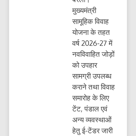
योजना
मुख्यमंत्री
के
लिए
सामूहिक विवाह
ई-
टेंडर
योजना के तहत
हुए
जारी
वर्ष 2026-27 में
:10
जून
नवविवाहित जोड़ों
तक
कर
को उपहार
सकते
हैं
सामग्री उपलब्ध
आवेदन
कराने तथा विवाह
समारोह के लिए
टेंट, पंडाल एवं
अन्य व्यवस्थाओं
हेतु ई-टेंडर जारी