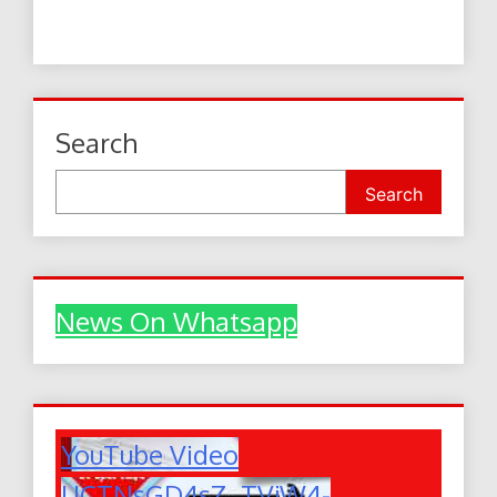
Search
Search
News On Whatsapp
YouTube Video
UCTNsGD4sZ_TVjW4-