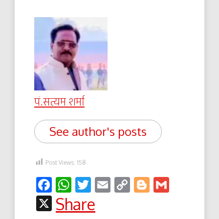
पं.सत्यम शर्मा
See author's posts
Post Views:
158
Facebook
WhatsApp
Twitter
Email
Copy
Blogger
Gmail
Link
X
Share