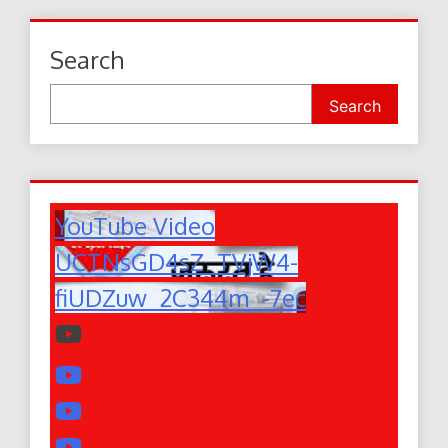
Search
Search
YouTube Video
UCTNsGD4sZ_TVjW4-
fiUDZuw_2C344m_-7ec