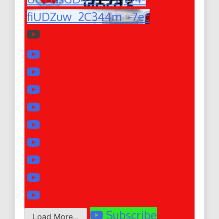
fiUDZuw_2C344m_-7ec
Subscribe
Load More...