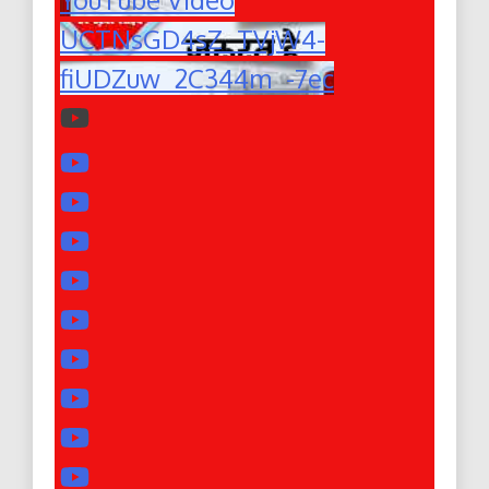
UCTNsGD4sZ_TVjW4-
fiUDZuw_2C344m_-7ec