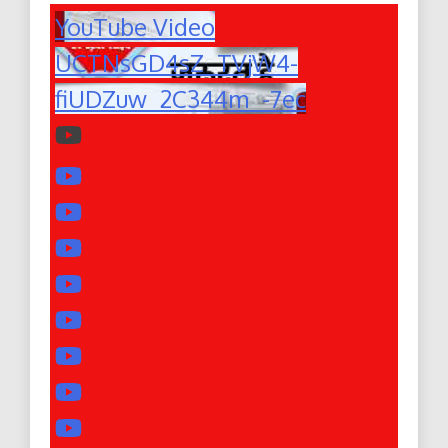
YouTube Video
UCTNsGD4sZ_TVjW4-
fiUDZuw_2C344m_-7ec