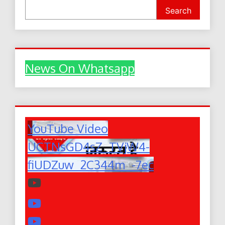
Search
News On Whatsapp
YouTube Video
UCTNsGD4sZ_TVjW4-
fiUDZuw_2C344m_-7ec