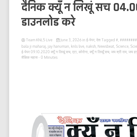
दैनिक क्यूँ न लिखूं सच 04.0
डाउनलोड करे
Team KNLS Live
June 3, 2026
in
ई-पेपर
,
देश
Tagged
#
,
########
bala ji maharaj
,
jay hanuman
,
knls live
,
naksh
,
Newsbeat
,
Science
,
Sci
ई-पेपर 09.10.2020 क्यूँ न लिखूं सच
,
एटा
,
कोरोना
,
क्यूँ न लिखूँ सच
,
जय श्री राम
,
जय हन
शैक्षिक महास
- 0 Minutes