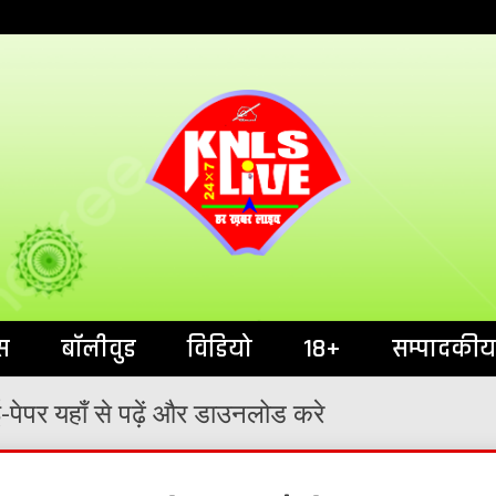
India`s No.1 News Portal
KNL
स
बॉलीवुड
विडियो
18+
सम्पादकीय
पेपर यहाँ से पढ़ें और डाउनलोड करे