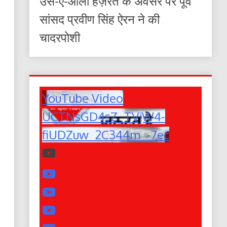
उर्स-ए-आला हज़रत के अवसर पर पूर्व
सांसद प्रवीण सिंह ऐरन ने की
चादरपोशी
YouTube Video
UCTNsGD4sZ_TVjW4-
fiUDZuw_2C344m_-7ec