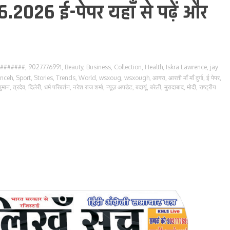
6.2026 ई-पेपर यहाँ से पढ़ें और
#######
,
9027776991
,
Beauty
,
Business
,
Collection
,
Health
,
Iskra Lawrence
,
jay
enceh
,
Sport
,
Stories
,
Trends
,
World
,
wsxoug
,
wsxough
,
आगरा
,
आरती माँ माँ दुर्गा
,
ई पेपर
,
ुमान
,
त्रदेव
,
दिलेरी
,
धर्म परिबर्तन
,
नरेश राज शर्मा
,
न्यूज़ अपडेट
,
बदायूं
,
बरेली
,
मुरादाबाद
,
मोदी
,
राष्ट्रीय