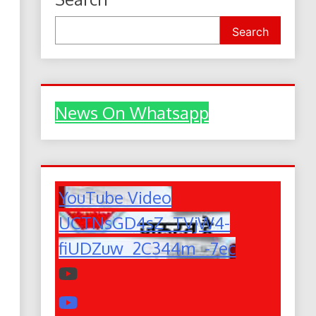
Search
News On Whatsapp
YouTube Video
UCTNsGD4sZ_TVjW4-
fiUDZuw_2C344m_-7ec