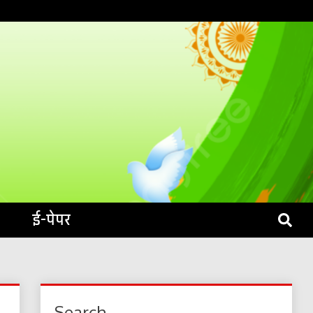
S LIVE
ई-पेपर
Search