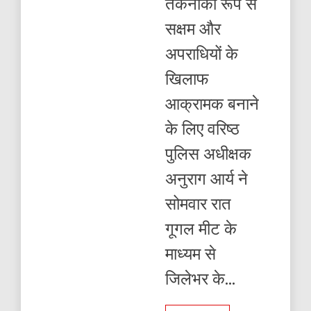
तकनीकी रूप से
SSP
ने
सक्षम और
समीक्षा
कर
अपराधियों के
जारी
किए
खिलाफ
सख्त
निर्देश
आक्रामक बनाने
के लिए वरिष्ठ
पुलिस अधीक्षक
अनुराग आर्य ने
सोमवार रात
गूगल मीट के
माध्यम से
जिलेभर के...