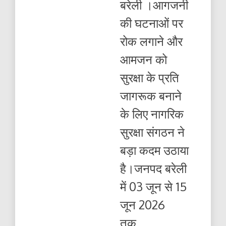
बरेली ।आगजनी
जंग
का
की घटनाओं पर
बिगुल
:
रोक लगाने और
13
दिनों
आमजन को
तक
चलेगा
सुरक्षा के प्रति
महाअभियान
,
जागरूक बनाने
घर-
घर
के लिए नागरिक
पहुंचेगी
अग्नि
सुरक्षा संगठन ने
सुरक्षा
की
बड़ा कदम उठाया
सीख
है।जनपद बरेली
में 03 जून से 15
जून 2026
तक...