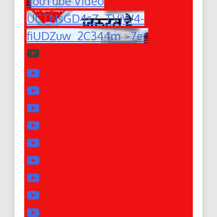
YouTube Video
UCTNsGD4sZ_TVjW4-
fiUDZuw_2C344m_-7ec