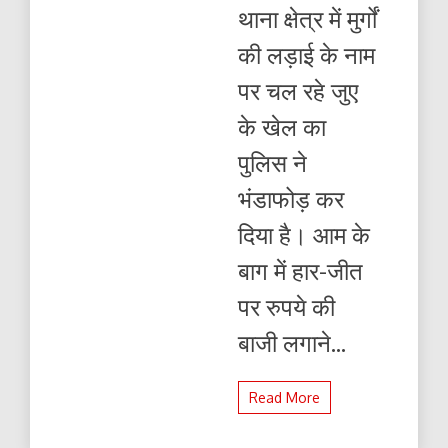
लड़ाई
थाना क्षेत्र में मुर्गों
पर
लग
की लड़ाई के नाम
रही
थी
पर चल रहे जुए
बाजी
,
के खेल का
भोजीपुरा
पुलिस
पुलिस ने
ने
जुए
भंडाफोड़ कर
के
अड्डे
दिया है। आम के
पर
मारा
बाग में हार-जीत
छापा
पर रुपये की
बाजी लगाने...
Read More