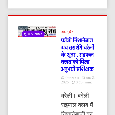
करे
उत्तर प्रदेश
0 Minutes
फौजी निशानेबाज
अब तराशेंगे बरेली
के शूटर , राइफल
क्लब को मिला
अनुभवी प्रशिक्षक
पं.सत्यम शर्मा
June 2,
on
2026
0 Comment
फौजी
निशानेबाज
बरेली। बरेली
अब
तराशेंगे
राइफल क्लब में
बरेली
के
निशानेबाजी का
शूटर