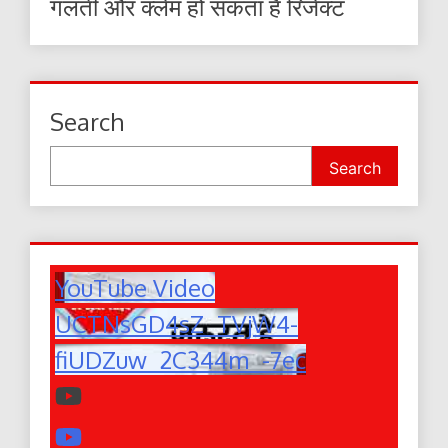
गलती और क्लेम हो सकता है रिजेक्ट
Search
Search
YouTube Video
UCTNsGD4sZ_TVjW4-
fiUDZuw_2C344m_-7ec