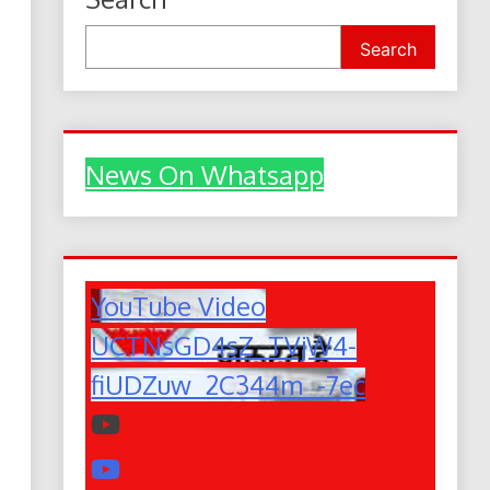
Search
News On Whatsapp
YouTube Video
UCTNsGD4sZ_TVjW4-
fiUDZuw_2C344m_-7ec