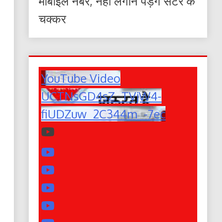
मोबाइल नंबर, नहीं लगाने पड़ेंगे सेंटर के
चक्कर
YouTube Video
UCTNsGD4sZ_TVjW4-
fiUDZuw_2C344m_-7ec