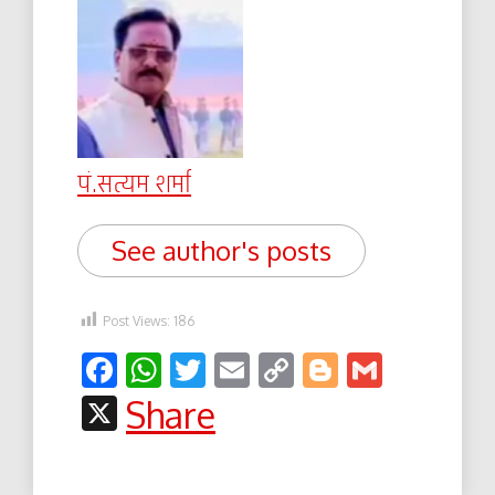
पं.सत्यम शर्मा
See author's posts
Post Views:
186
Facebook
WhatsApp
Twitter
Email
Copy
Blogger
Gmail
Link
X
Share