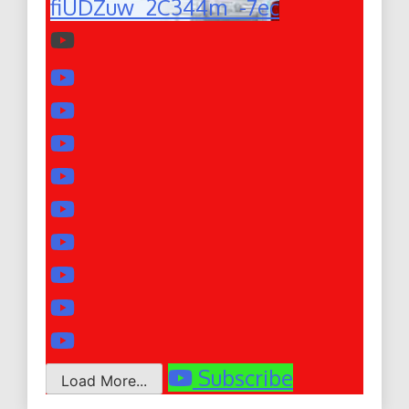
fiUDZuw_2C344m_-7ec
Subscribe
Load More...