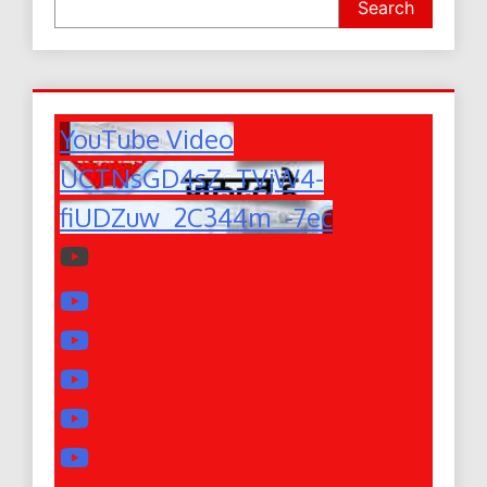
Search
YouTube Video
UCTNsGD4sZ_TVjW4-
fiUDZuw_2C344m_-7ec