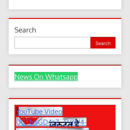
Search
Search
News On Whatsapp
YouTube Video
UCTNsGD4sZ_TVjW4-