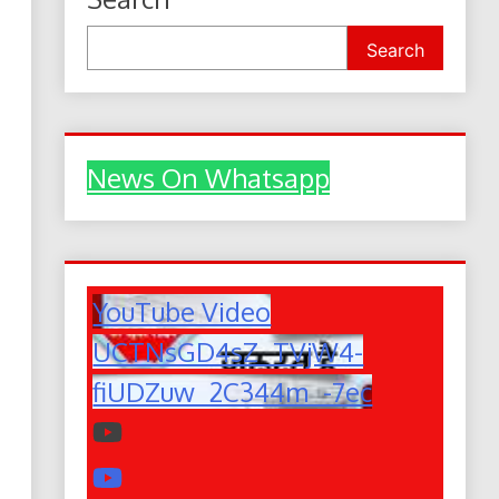
Search
News On Whatsapp
YouTube Video
UCTNsGD4sZ_TVjW4-
fiUDZuw_2C344m_-7ec