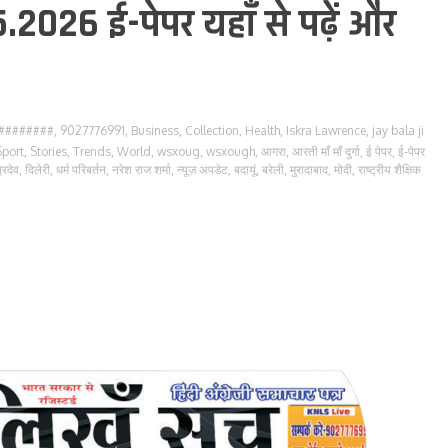
5.2026 ई-पेपर यहाँ से पढ़ें और
########
,
9027776991
,
Business
,
Collection
,
Health
,
Iskra Lawrence
,
jay bala ji
Sport
,
Stories
,
Trends
,
World
,
wsxoug
,
wsxough
,
आगरा
,
आरती माँ माँ दुर्गा
,
ई पेपर
,
ई-पेपर
्रदेव
,
दिलेरी
,
धर्म परिबर्तन
,
नरेश राज शर्मा
,
न्यूज़ अपडेट
,
बदायूं
,
बरेली
,
मुरादाबाद
,
मोदी
,
राष्ट्रीय शैक्षिक