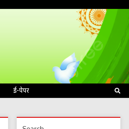
S LIVE
ई-पेपर
Search