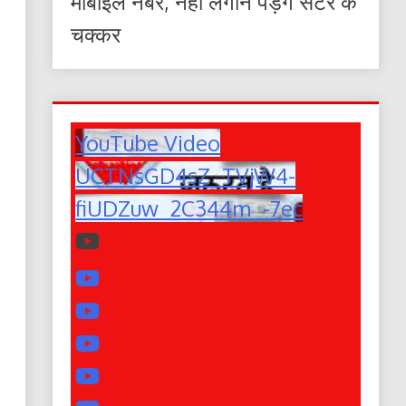
मोबाइल नंबर, नहीं लगाने पड़ेंगे सेंटर के
चक्कर
YouTube Video
UCTNsGD4sZ_TVjW4-
fiUDZuw_2C344m_-7ec