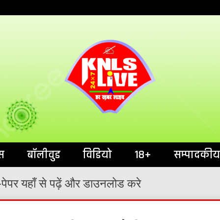
India`s No.1 News Portal
KNL
स
बॉलीवुड
विडियो
18+
सम्पादकीय
पेपर यहाँ से पढ़ें और डाउनलोड करे