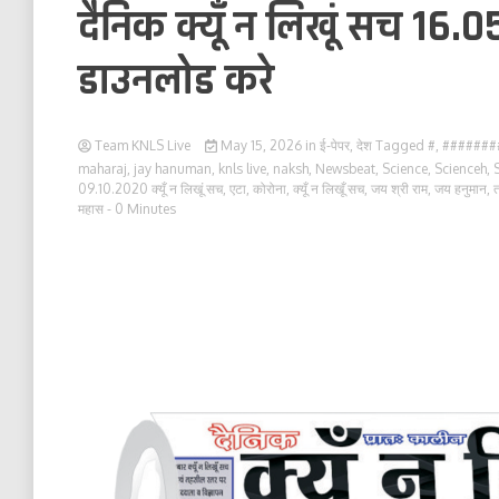
दैनिक क्यूँ न लिखूं सच 16.0
डाउनलोड करे
Team KNLS Live
May 15, 2026
in
ई-पेपर
,
देश
Tagged
#
,
#######
maharaj
,
jay hanuman
,
knls live
,
naksh
,
Newsbeat
,
Science
,
Scienceh
,
09.10.2020 क्यूँ न लिखूं सच
,
एटा
,
कोरोना
,
क्यूँ न लिखूँ सच
,
जय श्री राम
,
जय हनुमान
,
त
महास
- 0 Minutes