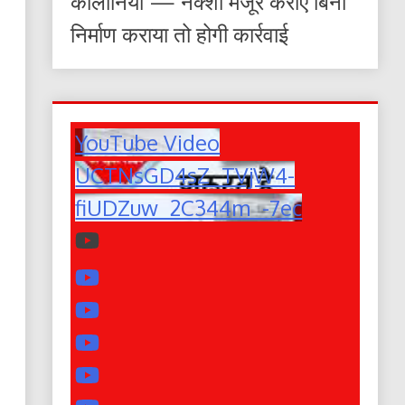
कॉलोनियां — नक्शा मंजूर कराए बिना
निर्माण कराया तो होगी कार्रवाई
YouTube Video
UCTNsGD4sZ_TVjW4-
fiUDZuw_2C344m_-7ec