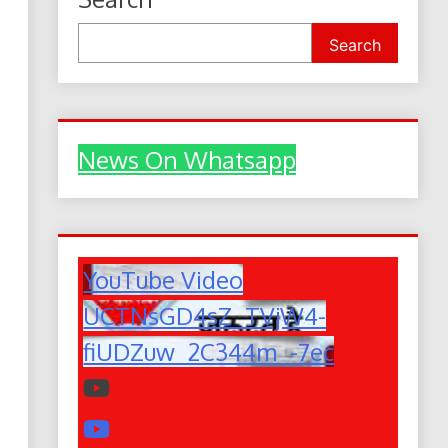
Search
News On Whatsapp
YouTube Video
UCTNsGD4sZ_TVjW4-
fiUDZuw_2C344m_-7ec