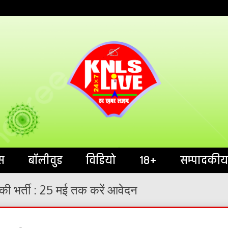
India`s No.1 News Portal
KNL
स
बॉलीवुड
विडियो
18+
सम्पादकीय
की भर्ती : 25 मई तक करें आवेदन