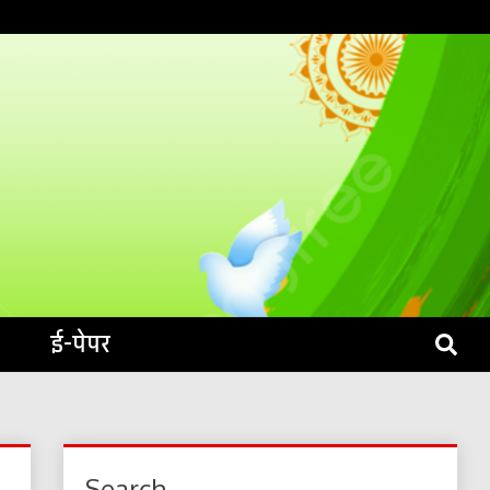
S LIVE
ई-पेपर
Search