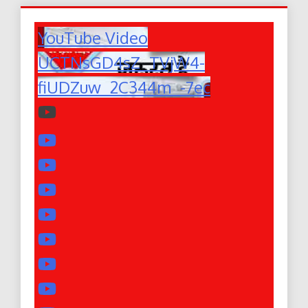
YouTube Video
UCTNsGD4sZ_TVjW4-
fiUDZuw_2C344m_-7ec