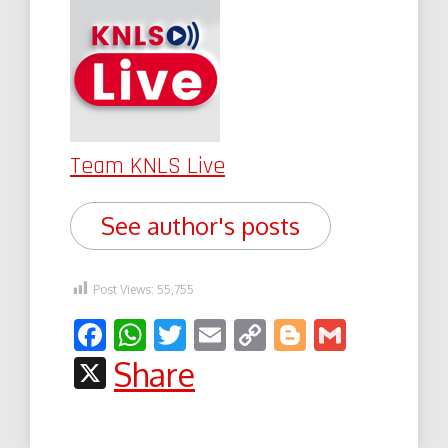
Team KNLS Live
See author's posts
Post Views:
55,755
Facebook
WhatsApp
Twitter
Email
Copy
Blogger
Gmail
Link
X
Share