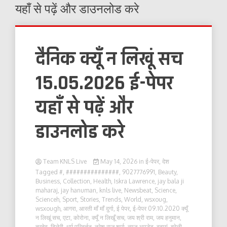
यहाँ से पढ़ें और डाउनलोड करे
दैनिक क्यूँ न लिखूं सच
15.05.2026 ई-पेपर
यहाँ से पढ़ें और
डाउनलोड करे
Team KNLS Live
May 14, 2026
in
ई-पेपर
,
देश
Tagged
#
,
###############
,
9027776991
,
Beauty
,
Business
,
Collection
,
Health
,
Iskra Lawrence
,
jay bala ji
maharaj
,
jay hanuman
,
knls live
,
Newsbeat
,
Science
,
Scienceh
,
Sport
,
Stories
,
Trends
,
World
,
wsxoug
,
wsxough
,
आगरा
,
आरती माँ माँ दुर्गा
,
ई पेपर
,
ई-पेपर 09.10.2020 क्यूँ
न लिखूं सच
,
एटा
,
कोरोना
,
क्यूँ न लिखूँ सच
,
जय श्री राम
,
जय हनुमान
,
त्रदेव
,
दिलेरी
,
धर्म परिबर्तन
,
नरेश राज शर्मा
,
न्यूज़ अपडेट
,
बदायूं
,
बरेली
,