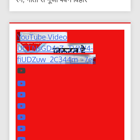
YouTube Video
UCTNsGD4sZ_TVjW4-
fiUDZuw_2C344m_-7ec