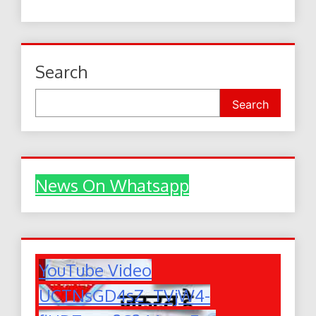
Search
Search
News On Whatsapp
YouTube Video
UCTNsGD4sZ_TVjW4-