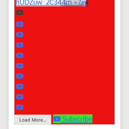
fiUDZuw_2C344m_-7ec
Subscribe
Load More...