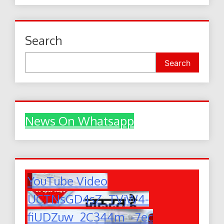
Search
Search
News On Whatsapp
YouTube Video
UCTNsGD4sZ_TVjW4-
fiUDZuw_2C344m_-7ec