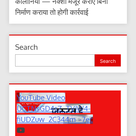
कॉलोनियां — नक्शा मंजूर कराए बिना
निर्माण कराया तो होगी कार्रवाई
Search
Search
YouTube Video
UCTNsGD4sZ_TVjW4-
fiUDZuw_2C344m_-7ec