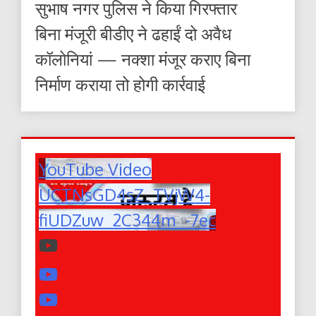
सुभाष नगर पुलिस ने किया गिरफ्तार
बिना मंजूरी बीडीए ने ढहाईं दो अवैध
कॉलोनियां — नक्शा मंजूर कराए बिना
निर्माण कराया तो होगी कार्रवाई
YouTube Video
UCTNsGD4sZ_TVjW4-
fiUDZuw_2C344m_-7ec