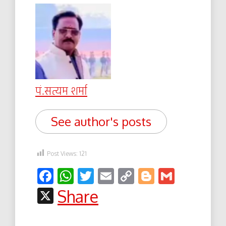
पं.सत्यम शर्मा
See author's posts
Post Views:
121
Facebook
WhatsApp
Twitter
Email
Copy
Blogger
Gmail
Link
X
Share