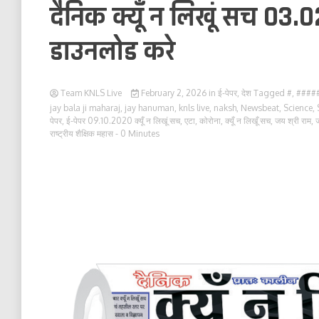
दैनिक क्यूँ न लिखूं सच 03.0
डाउनलोड करे
Team KNLS Live
February 2, 2026
in
ई-पेपर
,
देश
Tagged
#
,
####
jay bala ji maharaj
,
jay hanuman
,
knls live
,
naksh
,
Newsbeat
,
Science
,
पेपर
,
ई-पेपर 09.10.2020 क्यूँ न लिखूं सच
,
एटा
,
कोरोना
,
क्यूँ न लिखूँ सच
,
जय श्री राम
,
राष्ट्रीय शैक्षिक महास
- 0 Minutes