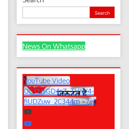
Search
News On Whatsapp
YouTube Video
UCTNsGD4sZ_TVjW4-
fiUDZuw_2C344m_-7ec