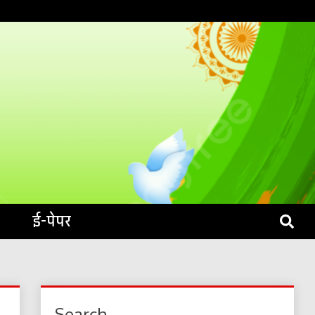
S LIVE
ई-पेपर
Search