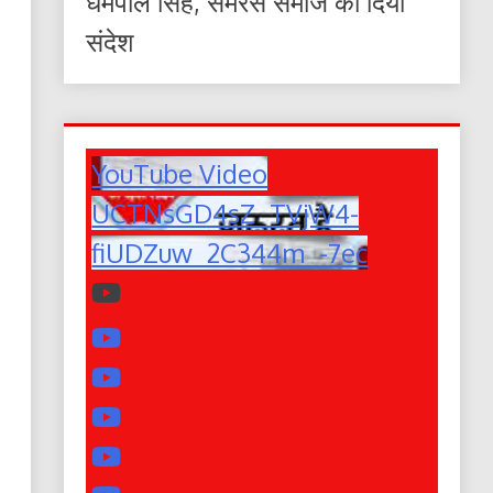
धर्मपाल सिंह, समरस समाज का दिया
संदेश
YouTube Video
UCTNsGD4sZ_TVjW4-
fiUDZuw_2C344m_-7ec