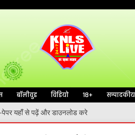
India`s No.1 News Portal
KNL
स
बॉलीवुड
विडियो
18+
सम्पादकीय
पेपर यहाँ से पढ़ें और डाउनलोड करे