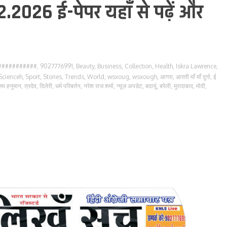
2.2026 ई-पेपर यहाँ से पढ़ें और
###########
,
9027776991
,
Beauty
,
Business
,
Collection
,
Health
,
Iskra Lawrence
,
Scienceh
,
Sport
,
Stories
,
Trends
,
World
,
wsxoug
,
wsxough
,
आगरा
,
आरती माँ माँ दुर्गा
,
ई
जय हनुमान
,
त्रदेव
,
दिलेरी
,
धर्म परिबर्तन
,
नरेश राज शर्मा
,
न्यूज़ अपडेट
,
बदायूं
,
बरेली
,
मुरादाबाद
,
मोदी
,