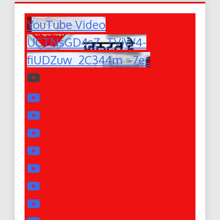
YouTube Video
UCTNsGD4sZ_TVjW4-
fiUDZuw_2C344m_-7ec