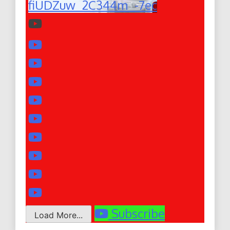
fiUDZuw_2C344m_-7ec
Subscribe
Load More...