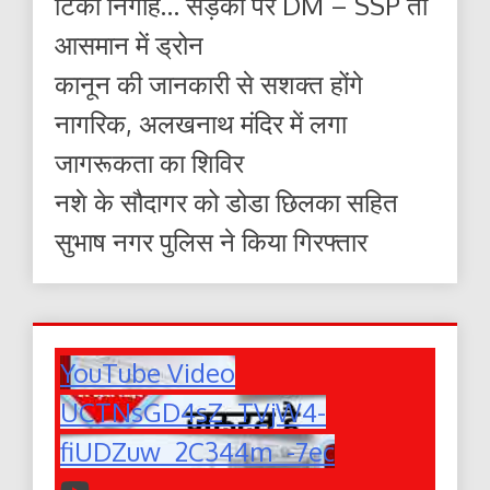
टिकी निगाहें… सड़कों पर DM – SSP तो
आसमान में ड्रोन
कानून की जानकारी से सशक्त होंगे
नागरिक, अलखनाथ मंदिर में लगा
जागरूकता का शिविर
नशे के सौदागर को डोडा छिलका सहित
सुभाष नगर पुलिस ने किया गिरफ्तार
YouTube Video
UCTNsGD4sZ_TVjW4-
fiUDZuw_2C344m_-7ec