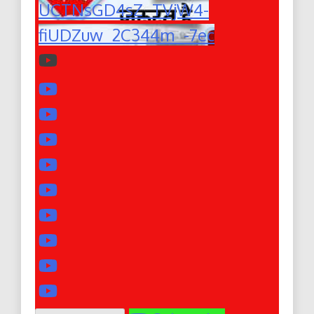
UCTNsGD4sZ_TVjW4-
fiUDZuw_2C344m_-7ec