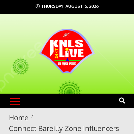
Skip
THURSDAY, AUGUST 6, 2026
to
content
KNLS LIVE
India`s No.1 News Portal
Home
Connect Bareilly Zone Influencers