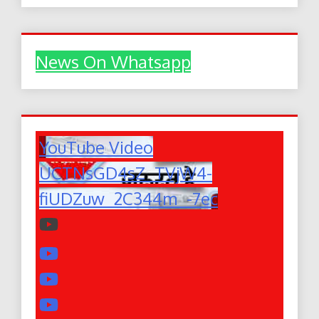
News On Whatsapp
YouTube Video
UCTNsGD4sZ_TVjW4-
fiUDZuw_2C344m_-7ec