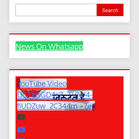
Search
News On Whatsapp
YouTube Video
UCTNsGD4sZ_TVjW4-
fiUDZuw_2C344m_-7ec