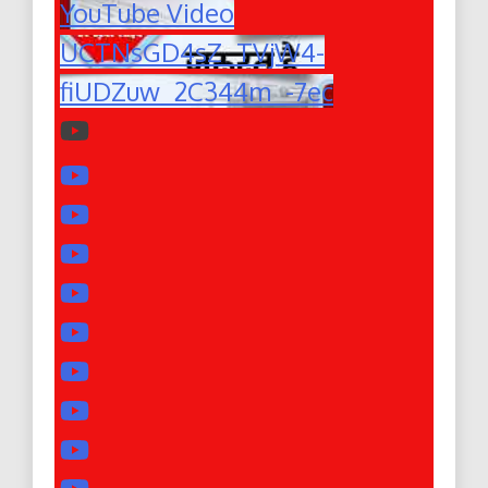
YouTube Video
UCTNsGD4sZ_TVjW4-
fiUDZuw_2C344m_-7ec