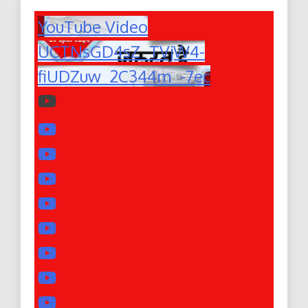
YouTube Video
UCTNsGD4sZ_TVjW4-
fiUDZuw_2C344m_-7ec