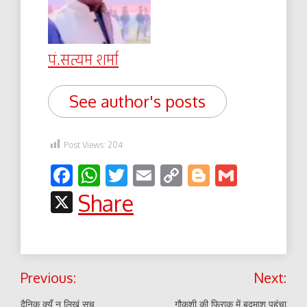
पं.सत्यम शर्मा
See author's posts
Post Views:
204
Facebook
WhatsApp
Twitter
Email
Copy
Blogger
Gmail
Link
X
Share
Post
Previous:
Next:
navigation
दैनिक क्यूँ न लिखूं सच
गौकशी की फिराक में बदमाश पहुंचा