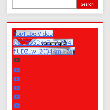
Search
YouTube Video
UCTNsGD4sZ_TVjW4-
fiUDZuw_2C344m_-7ec