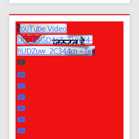
YouTube Video
UCTNsGD4sZ_TVjW4-
fiUDZuw_2C344m_-7ec