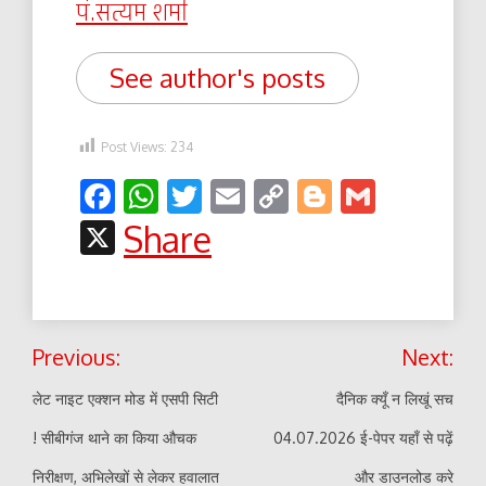
पं.सत्यम शर्मा
See author's posts
Post Views:
234
Facebook
WhatsApp
Twitter
Email
Copy
Blogger
Gmail
Link
X
Share
Post
Previous:
Next:
navigation
लेट नाइट एक्शन मोड में एसपी सिटी
दैनिक क्यूँ न लिखूं सच
! सीबीगंज थाने का किया औचक
04.07.2026 ई-पेपर यहाँ से पढ़ें
निरीक्षण, अभिलेखों से लेकर हवालात
और डाउनलोड करे