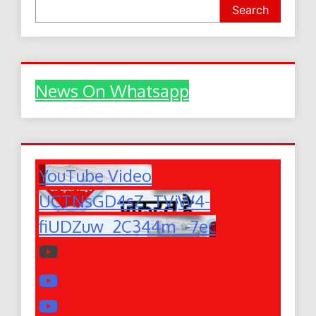
Search
News On Whatsapp
YouTube Video
UCTNsGD4sZ_TVjW4-
fiUDZuw_2C344m_-7ec