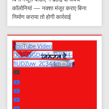
कॉलोनियां — नक्शा मंजूर कराए बिना
निर्माण कराया तो होगी कार्रवाई
YouTube Video
UCTNsGD4sZ_TVjW4-
fiUDZuw_2C344m_-7ec