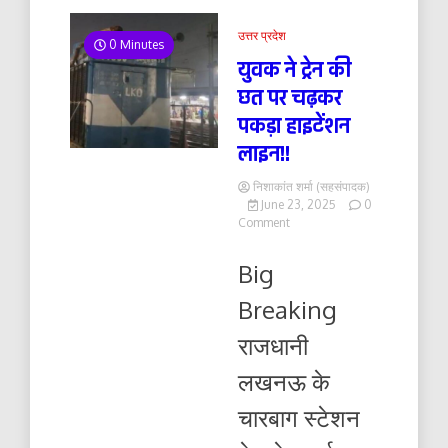
उत्तर प्रदेश
0 Minutes
युवक ने ट्रेन की
छत पर चढ़कर
पकड़ा हाइटेंशन
लाइन!!
निशाकांत शर्मा (सहसंपादक)
June 23, 2025
0
on
Comment
युवक
ने
Big
ट्रेन
की
Breaking
छत
पर
राजधानी
चढ़कर
पकड़ा
लखनऊ के
हाइटेंशन
लाइन!!
चारबाग स्टेशन