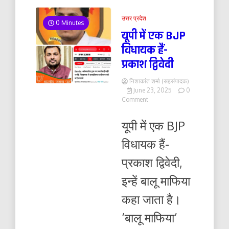
उत्तर प्रदेश
0 Minutes
यूपी में एक BJP
विधायक हैं-
प्रकाश द्विवेदी
निशाकांत शर्मा (सहसंपादक)
June 23, 2025
0
on
Comment
यूपी
में
यूपी में एक BJP
एक
BJP
विधायक हैं-
विधायक
हैं-
प्रकाश द्विवेदी,
प्रकाश
द्विवेदी
इन्हें बालू माफिया
कहा जाता है।
‘बालू माफिया’