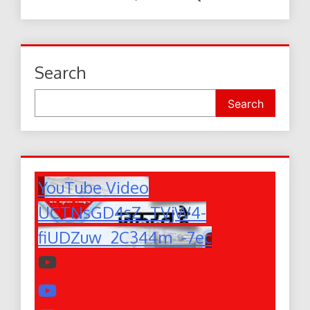
Search
Search
YouTube Video
UCTNsGD4sZ_TVjW4-
fiUDZuw_2C344m_-7ec