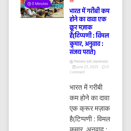
देश
0 Minutes
भारत में गरीबी कम
होने का दावा एक
क्रूर मज़ाक
है(टिप्पणी : विमल
कुमार, अनुवाद :
संजय पराते)
निशाकांत शर्मा (सहसंपादक)
June 23, 2025
0
on
Comment
भारत
में
भारत में गरीबी
गरीबी
कम
कम होने का दावा
होने
का
एक क्रूर मज़ाक
दावा
एक
है(टिप्पणी : विमल
क्रूर
मज़ाक
कुमार, अनुवाद :
है(टिप्पणी