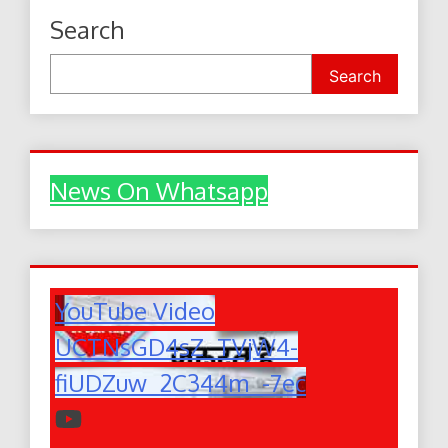
Search
Search
News On Whatsapp
YouTube Video
UCTNsGD4sZ_TVjW4-
fiUDZuw_2C344m_-7ec