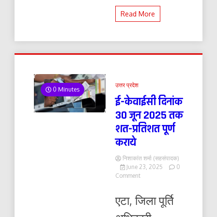
Read More
उत्तर प्रदेश
0 Minutes
ई-केवाईसी दिनांक
30 जून 2025 तक
शत-प्रतिशत पूर्ण
कराये
निशाकांत शर्मा (सहसंपादक)
June 23, 2025
0
on
Comment
ई-
केवाईसी
एटा, जिला पूर्ति
दिनांक
30