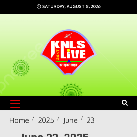
Skip
SATURDAY, AUGUST 8, 2026
to
content
KNLS LIVE
India`s No.1 News Portal
Home
2025
June
23