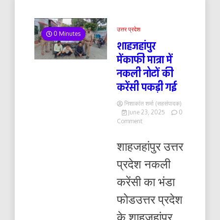
उत्तर प्रदेश
0 Minutes
शाहजहांपुर
मेंकाफी मात्रा में
नकली नोटों की
करेंसी पकड़ी गई
निशाकांत शर्मा (सहसंपादक)
June 23, 2025
0
on
Comment
शाहजहांपुर
मेंकाफी
शाहजहांपुर उत्तर
मात्रा
में
प्रदेश नकली
नकली
नोटों
करेंसी का भंडा
की
करेंसी
फोडउत्तर प्रदेश
पकड़ी
गई
के शाहजहांपुर