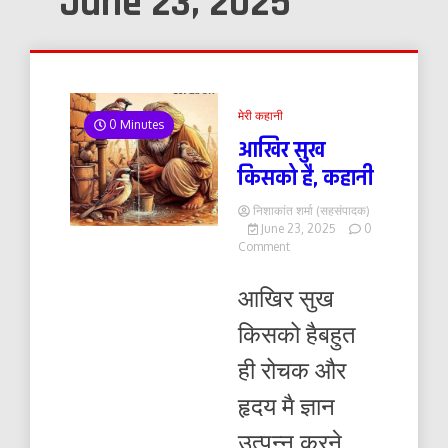
June 23, 2025
मेरी कहानी
0 Minutes
आखिर सुख
किसको है, कहानी
निशाकांत शर्मा (सहसंपादक)
June 23, 2025
0
on
Comment
आखिर
सुख
आखिर सुख
किसको
है,
किसको हैबहुत
कहानी
ही रोचक और
हृदय मै ज्ञान
उत्पन्न करने