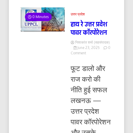
उत्तर प्रदेश
0 Minutes
हाय रे उत्तर प्रदेश
पावर कॉरपोरेशन
निशाकांत शर्मा (सहसंपादक)
June 23, 2025
0
on
Comment
हाय
रे
फूट डालो और
उत्तर
प्रदेश
राज करो की
पावर
कॉरपोरेशन
नीति हुई सफल
लखनऊ —
उत्तर प्रदेश
पावर कॉरपोरेशन
और उसके