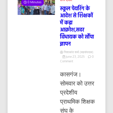
0 Minutes
स्कूल पेयरिंग के
आदेश से शिक्षकों
में कड़ा
आक्रोश,सदर
विधायक को सौंपा
ज्ञापन
निशाकांत शर्मा (सहसंपादक)
June 23, 2025
0
on
Comment
स्कूल
पेयरिंग
कासगंज।
के
आदेश
सोमवार को उत्तर
से
शिक्षकों
प्रदेशीय
में
कड़ा
प्राथमिक शिक्षक
आक्रोश,सदर
विधायक
संघ के
को