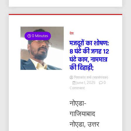
देश
0 Minutes
मजदूरों का शोषण:
8 घंटे की जगह 12
घंटे काम, नाममात्र
की दिहाड़ी;
निशाकांत शर्मा (सहसंपादक)
June 1, 2025
0
on
Comment
मजदूरों
का
नोएडा-
शोषण:
8
गाजियाबाद
घंटे
की
नोएडा, उत्तर
जगह
12