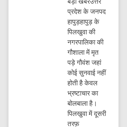
बड़ी खबरउत्तर
मृत
पड़े
प्रदेश के जनपद
गौवंश
जहां
हापुड़हापुड़ के
कोई
सुनवाई
पिलखुवा की
नहीं
होती
नगरपालिका की
गौशाला में मृत
पड़े गौवंश जहां
कोई सुनवाई नहीं
होती है केवल
भ्रष्टाचार का
बोलबाला है।
पिलखुवा में दूसरी
तरफ़