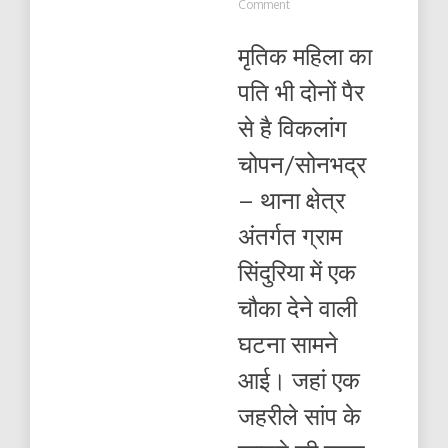
on
Comment
दोनों
आंखों
मृतिक महिला का
से
अंधी
पति भी दोनों पैर
महिला
की
से है विकलांग
जहरीले
सांप
चोपन/सोनभद्र
के
काटने
– थाना क्षेत्र
से
हुई
अंतर्गत ग्राम
मौत
सिंदुरिया में एक
चौका देने वाली
घटना सामने
आई। जहां एक
जहरीले सांप के