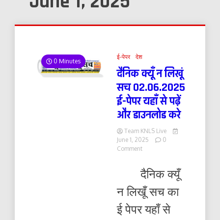
June 1, 2025
ई-पेपर
देश
0 Minutes
दैनिक क्यूँ न लिखूं
सच 02.06.2025
ई-पेपर यहाँ से पढ़ें
और डाउनलोड करे
Team KNLS Live
June 1, 2025
0
on
Comment
दैनिक
क्यूँ
दैनिक क्यूँ
न
लिखूं
न लिखूँ सच का
सच
02.06.2025
ई पेपर यहाँ से
ई-
पेपर