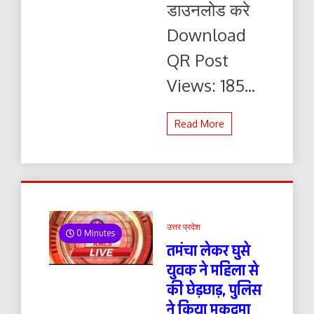
डाउनलोड करे
यहाँ
से
Download
पढ़ें
और
QR Post
डाउनलोड
करे
Views: 185...
Read More
उत्तर प्रदेश
0 Minutes
तमंचा लेकर घुसे
युवक ने महिला से
की छेड़छाड़, पुलिस
ने किया मुकदमा