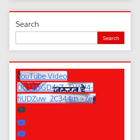
Search
Search
YouTube Video
UCTNsGD4sZ_TVjW4-
fiUDZuw_2C344m_-7ec