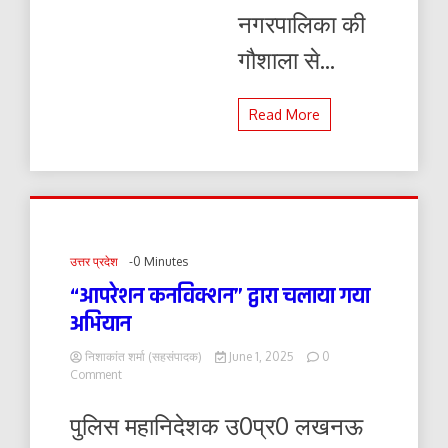
नगरपालिका की
गौशाला से...
Read More
उत्तर प्रदेश
-0 Minutes
“आपरेशन कनविक्शन” द्वारा चलाया गया
अभियान
निशाकांत शर्मा (सहसंपादक)
June 1, 2025
0
on
Comment
“आपरेशन
कनविक्शन”
पुलिस महानिदेशक उ0प्र0 लखनऊ
द्वारा
चलाया