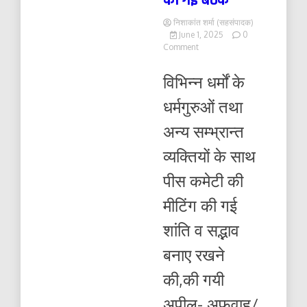
की गई बैठक
निशाकांत शर्मा (सहसंपादक)
June 1, 2025
0
on
Comment
आगामी
त्योहार
विभिन्न धर्मों के
बकरीद
एवं
धर्मगुरुओं तथा
कानून
व्यवस्था
अन्य सम्भ्रान्त
के
दृष्टिगत
व्यक्तियों के साथ
की
गई
पीस कमेटी की
बैठक
मीटिंग की गई
शांति व सद्भाव
बनाए रखने
की,की गयी
अपील- अफवाह/