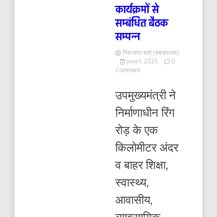
कार्यक्रमों से
सम्बंधित बैठक
सम्पन्न
निशाकांत शर्मा (सहसंपादक)
June 1, 2025
0
on
Comment
अधिकारियों
के
उपमुख्यमंत्री ने
साथ
विकास
निर्माणाधीन रिंग
कार्यक्रमों
से
रोड़ के एक
सम्बंधित
बैठक
किलोमीटर अंदर
सम्पन्न
व बाहर शिक्षा,
स्वास्थ्य,
आवासीय,
व्यावसायिक