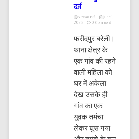
दर्ज
पं.सत्यम शर्मा
June 1,
on
2025
0 Comment
तमंचा
लेकर
फरीदपुर बरेली।
घुसे
युवक
थाना क्षेत्र के
ने
महिला
एक गांव की रहने
से
की
वाली महिला को
छेड़छाड़,
पुलिस
घर में अकेला
ने
किया
देख उसके ही
मुकदमा
दर्ज
गांव का एक
युवक तमंचा
लेकर घुस गया
और तमंचे के बल