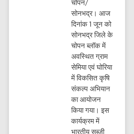
चोपन/
चोपन
के
सोनभद्र। आज
अंतर्गत
विकसित
दिनांक 1 जून को
कृषि
संकल्प
सोनभद्र जिले के
अभियान
का
चोपन ब्लॉक में
किया
गया
अवस्थित ग्राम
आयोजन
सेमिया एवं घोरिया
में विकसित कृषि
संकल्प अभियान
का आयोजन
किया गया। इस
कार्यक्रम में
भारतीय सब्जी