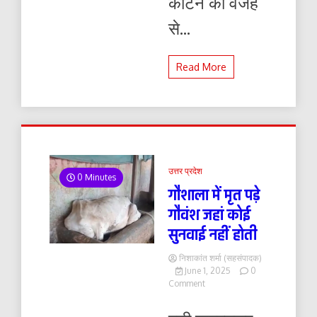
काटने की वजह
से...
Read More
उत्तर प्रदेश
0 Minutes
गौशाला में मृत पड़े
गौवंश जहां कोई
सुनवाई नहीं होती
निशाकांत शर्मा (सहसंपादक)
June 1, 2025
0
on
Comment
गौशाला
में