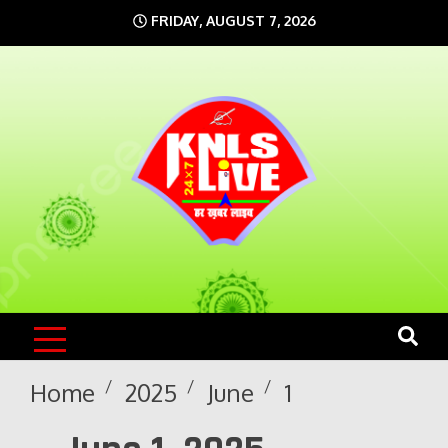
Skip
FRIDAY, AUGUST 7, 2026
to
content
KNLS LIVE
India`s No.1 News Portal
Home
2025
June
1