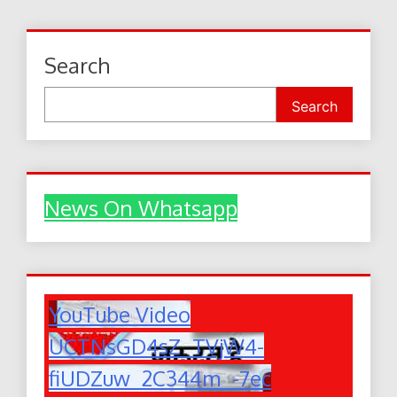
Search
Search
News On Whatsapp
YouTube Video
UCTNsGD4sZ_TVjW4-
fiUDZuw_2C344m_-7ec