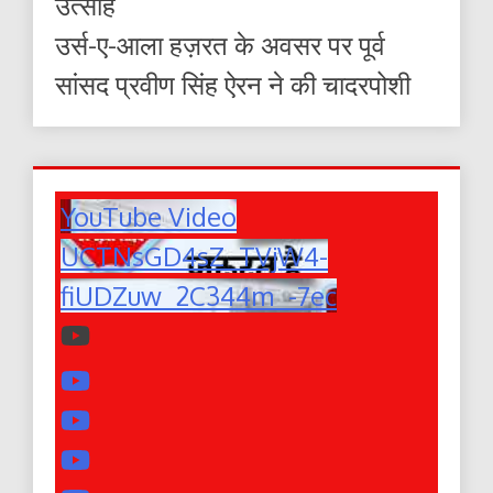
उत्साह
उर्स-ए-आला हज़रत के अवसर पर पूर्व
सांसद प्रवीण सिंह ऐरन ने की चादरपोशी
YouTube Video
UCTNsGD4sZ_TVjW4-
fiUDZuw_2C344m_-7ec