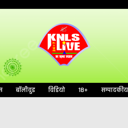
India`s No.1 News Portal
KNL
स
बॉलीवुड
विडियो
18+
सम्पादकीय