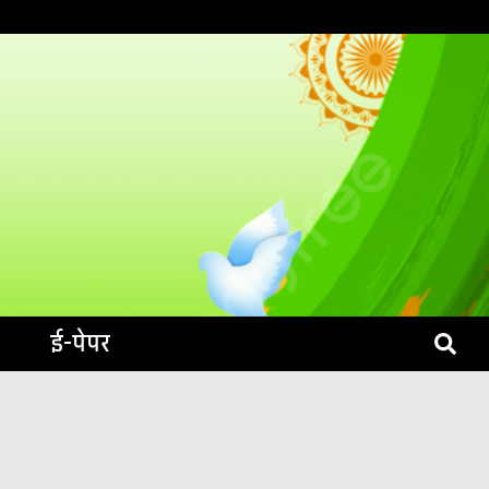
S LIVE
ई-पेपर