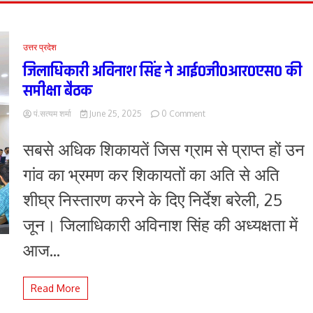
उत्तर प्रदेश
जिलाधिकारी अविनाश सिंह ने आई0जी0आर0एस0 की
समीक्षा बैठक
on
पं.सत्यम शर्मा
June 25, 2025
0 Comment
जिलाधिकारी
अविनाश
सबसे अधिक शिकायतें जिस ग्राम से प्राप्त हों उन
सिंह
ने
गांव का भ्रमण कर शिकायतों का अति से अति
आई0जी0आर0एस0
की
शीघ्र निस्तारण करने के दिए निर्देश बरेली, 25
समीक्षा
बैठक
जून। जिलाधिकारी अविनाश सिंह की अध्यक्षता में
आज...
Read More