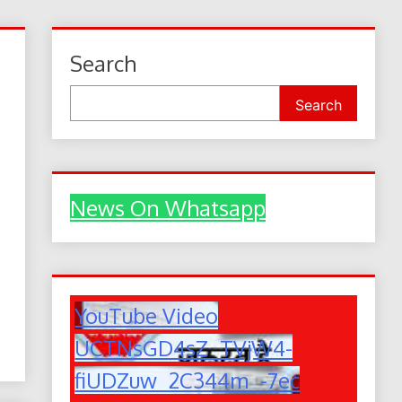
Search
Search
News On Whatsapp
YouTube Video
UCTNsGD4sZ_TVjW4-
fiUDZuw_2C344m_-7ec