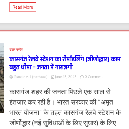
जारी
Read More
रहा
जिसमें
क्षेत्रीय
साथियों
ने
बढ़
चढ़
कर
भाग
उत्तर प्रदेश
लिया
कासगंज रेलवे स्टेशन का रीमॉडलिंग (जीणोद्धार) काम
बहुत धीमा – जनता में नाराज़गी
on
निशाकांत शर्मा (सहसंपादक)
June 25, 2025
0 Comment
कासगंज
रेलवे
कासगंज शहर की जनता पिछले एक साल से
स्टेशन
का
इंतजार कर रही है। भारत सरकार की “अमृत
रीमॉडलिंग
(जीणोद्धार)
भारत योजना” के तहत कासगंज रेलवे स्टेशन के
काम
बहुत
जीर्णोद्धार (नई सुविधाओं के लिए सुधार) के लिए
धीमा
–