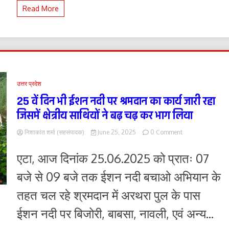
Read More
रहा
जिसमें
क्षेत्रीय
साथियों
ने
बढ़
चढ़
कर
भाग
उत्तर प्रदेश
लिया
25 वें दिन भी ईशन नदी पर श्रमदान का कार्य जारी रहा
जिसमें क्षेत्रीय साथियों ने बढ़ चढ़ कर भाग लिया
on
निशाकांत शर्मा (सहसंपादक)
June 25, 2025
0 Comment
25
वें
एटा, आज दिनांक 25.06.2025 को प्रातः 07
दिन
भी
बजे से 09 बजे तक ईशन नदी बचाओ अभियान के
ईशन
नदी
तहत चल रहे श्रमदान में अरथरा पुल के पास
पर
श्रमदान
ईशन नदी पर बिजोरी, बाबसा, नावली, एवं अन्य...
का
कार्य