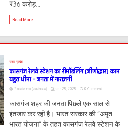
₹36 करोड़...
जनता
में
नाराज़गी
Read More
उत्तर प्रदेश
कासगंज रेलवे स्टेशन का रीमॉडलिंग (जीणोद्धार) काम
बहुत धीमा – जनता में नाराज़गी
on
निशाकांत शर्मा (सहसंपादक)
June 25, 2025
0 Comment
कासगंज
रेलवे
कासगंज शहर की जनता पिछले एक साल से
स्टेशन
का
इंतजार कर रही है। भारत सरकार की “अमृत
रीमॉडलिंग
(जीणोद्धार)
भारत योजना” के तहत कासगंज रेलवे स्टेशन के
काम