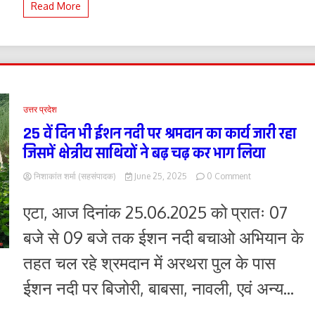
Read More
बुलडोजर
उत्तर प्रदेश
25 वें दिन भी ईशन नदी पर श्रमदान का कार्य जारी रहा
जिसमें क्षेत्रीय साथियों ने बढ़ चढ़ कर भाग लिया
on
निशाकांत शर्मा (सहसंपादक)
June 25, 2025
0 Comment
25
वें
एटा, आज दिनांक 25.06.2025 को प्रातः 07
दिन
भी
बजे से 09 बजे तक ईशन नदी बचाओ अभियान के
ईशन
नदी
तहत चल रहे श्रमदान में अरथरा पुल के पास
पर
श्रमदान
ईशन नदी पर बिजोरी, बाबसा, नावली, एवं अन्य...
का
कार्य
जारी