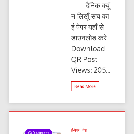
क्यूँ
दैनिक क्यूँ
न
लिखूं
न लिखूँ सच का
सच
01.01.2026
ई पेपर यहाँ से
ई-
पेपर
डाउनलोड करे
यहाँ
से
Download
पढ़ें
और
QR Post
डाउनलोड
करे
Views: 205...
Read More
ई-पेपर
देश
0 Minutes