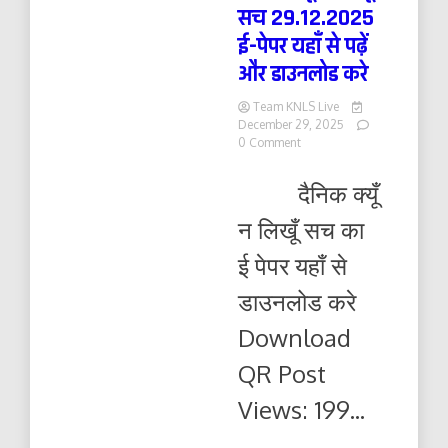
सच 29.12.2025
ई-पेपर यहाँ से पढ़ें
और डाउनलोड करे
Team KNLS Live
December 29, 2025
on
0 Comment
दैनिक
क्यूँ
दैनिक क्यूँ
न
लिखूं
न लिखूँ सच का
सच
29.12.2025
ई पेपर यहाँ से
ई-
पेपर
डाउनलोड करे
यहाँ
से
Download
पढ़ें
और
QR Post
डाउनलोड
करे
Views: 199...