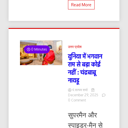
Read More
उत्तर प्रदेश
0 Minutes
दुनिया में भगवान
राम से बड़ा कोई
नहीं : चंद्रबाबू
नायडू
पं.सत्यम शर्मा
December 29, 2025
on
0 Comment
दुनिया
में
सुपरमैन और
भगवान
राम
स्पाइडर-मैन से
से