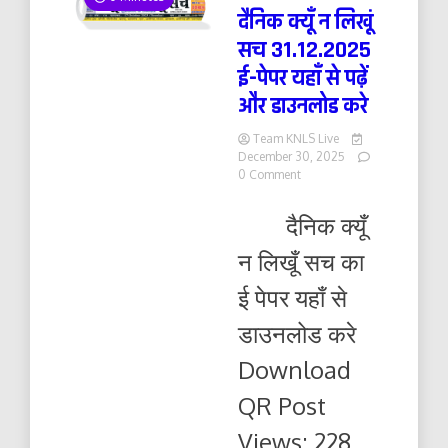
दैनिक क्यूँ न लिखूं
सच 31.12.2025
ई-पेपर यहाँ से पढ़ें
और डाउनलोड करे
Team KNLS Live
December 30, 2025
on
0 Comment
दैनिक
क्यूँ
दैनिक क्यूँ
न
लिखूं
न लिखूँ सच का
सच
31.12.2025
ई पेपर यहाँ से
ई-
पेपर
डाउनलोड करे
यहाँ
से
Download
पढ़ें
और
QR Post
डाउनलोड
करे
Views: 228...