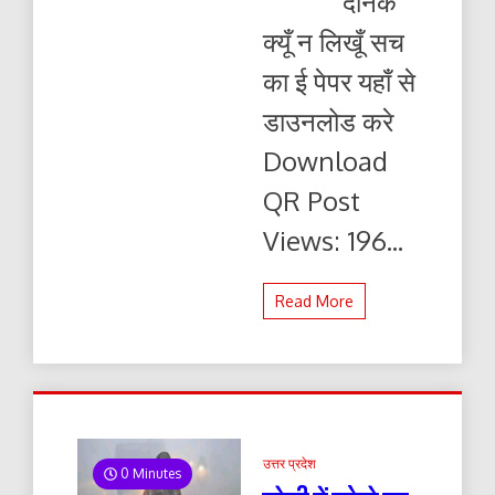
दैनिक
न
लिखूं
क्यूँ न लिखूँ सच
सच
28.12.2025
का ई पेपर यहाँ से
ई-
पेपर
डाउनलोड करे
यहाँ
से
Download
पढ़ें
और
QR Post
डाउनलोड
करे
Views: 196...
Read More
उत्तर प्रदेश
0 Minutes