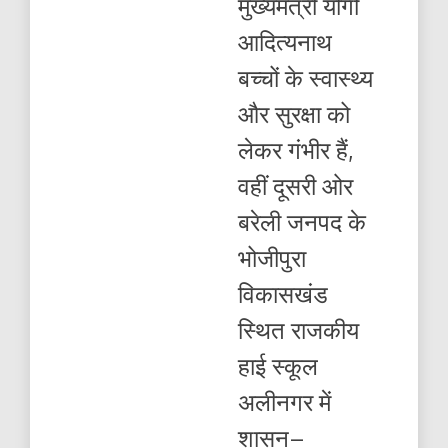
मुख्यमंत्री योगी
,
कड़ाके
आदित्यनाथ
की
ठंड
बच्चों के स्वास्थ्य
में
बच्चों
और सुरक्षा को
की
जान
लेकर गंभीर हैं,
से
खिलवाड़
वहीं दूसरी ओर
बरेली जनपद के
भोजीपुरा
विकासखंड
स्थित राजकीय
हाई स्कूल
अलीनगर में
शासन–