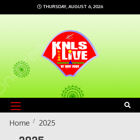
Skip
THURSDAY, AUGUST 6, 2026
to
content
KNLS LIVE
India`s No.1 News Portal
Home
2025