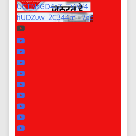
UCTNsGD4sZ_TVjW4-
fiUDZuw_2C344m_-7ec