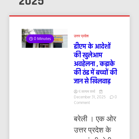
2025
उत्तर प्रदेश
0 Minutes
डीएम के आदेशों
की खुलेआम
अवहेलना , कड़ाके
की ठंड में बच्चों की
जान से खिलवाड़
पं.सत्यम शर्मा
December 31, 2025
0
on
Comment
डीएम
के
बरेली । एक ओर
आदेशों
की
उत्तर प्रदेश के
खुलेआम
अवहेलना