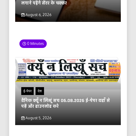
लगाने पड़ेंगे सेंटर के चक्कर
August 6, 2026
0 Minutes
ई-पेपर
देश
दैनिक क्यूँ न लिखूं सच 06.08.2026 ई-पेपर यहाँ से
पढ़ें और डाउनलोड करे
August 5, 2026