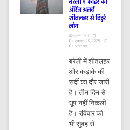
बरेली में कोहरे का
ऑरेंज अलर्ट
शीतलहर से ठिठुरे
लोग
पं.सत्यम शर्मा
December 28, 2025
on
0 Comment
बरेली
में
बरेली में शीतलहर
कोहरे
का
और कड़ाके की
ऑरेंज
अलर्ट
सर्दी का दौर जारी
शीतलहर
से
है। तीन दिन से
ठिठुरे
लोग
धूप नहीं निकली
है। रविवार को
भी सुबह से