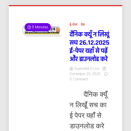
ई-पेपर
देश
0 Minutes
दैनिक क्यूँ न लिखूं
सच 26.12.2025
ई-पेपर यहाँ से पढ़ें
और डाउनलोड करे
Team KNLS Live
December 25, 2025
on
0 Comment
दैनिक
क्यूँ
दैनिक क्यूँ
न
लिखूं
न लिखूँ सच का
सच
26.12.2025
ई पेपर यहाँ से
ई-
पेपर
डाउनलोड करे
यहाँ