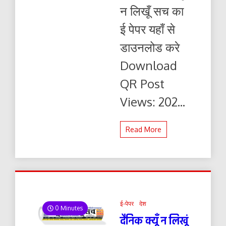
लिखूं
न लिखूँ सच का
सच
30.12.2025
ई पेपर यहाँ से
ई-
पेपर
डाउनलोड करे
यहाँ
से
Download
पढ़ें
और
QR Post
डाउनलोड
करे
Views: 202...
Read More
ई-पेपर
देश
0 Minutes
दैनिक क्यूँ न लिखूं