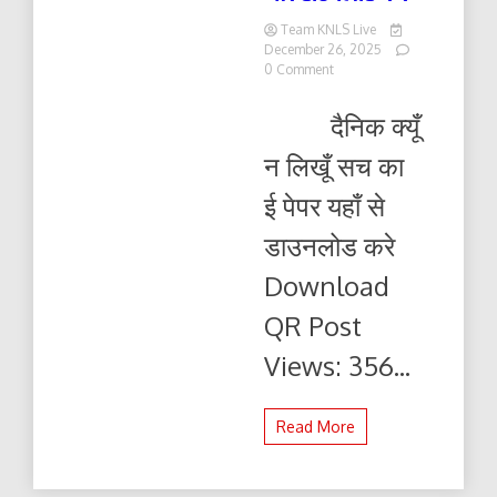
Team KNLS Live
December 26, 2025
on
0 Comment
दैनिक
क्यूँ
दैनिक क्यूँ
न
लिखूं
न लिखूँ सच का
सच
27.12.2025
ई पेपर यहाँ से
ई-
पेपर
डाउनलोड करे
यहाँ
से
Download
पढ़ें
और
QR Post
डाउनलोड
करे
Views: 356...
Read More