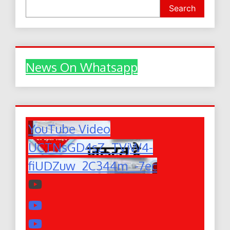
Search
News On Whatsapp
YouTube Video
UCTNsGD4sZ_TVjW4-
fiUDZuw_2C344m_-7ec