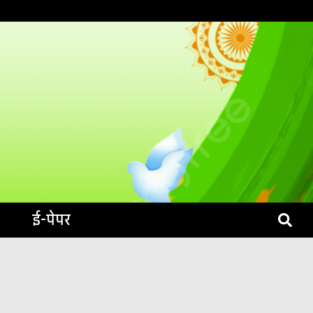
S LIVE
ई-पेपर