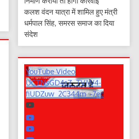
निर्माण कराया तो होगी कार्रवाई
कलश वंदन यात्रा में शामिल हुए मंत्री
धर्मपाल सिंह, समरस समाज का दिया
संदेश
YouTube Video
UCTNsGD4sZ_TVjW4-
fiUDZuw_2C344m_-7ec