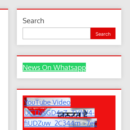
Search
Search
News On Whatsapp
YouTube Video
UCTNsGD4sZ_TVjW4-
fiUDZuw_2C344m_-7ec