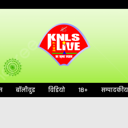
India`s No.1 News Portal
KNL
स
बॉलीवुड
विडियो
18+
सम्पादकीय