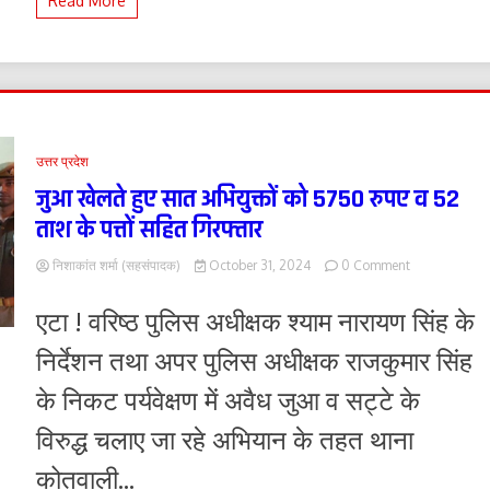
Read More
में
मारी
टक्कर,
6
की
मौत
उत्तर प्रदेश
जुआ खेलते हुए सात अभियुक्तों को 5750 रुपए व 52
ताश के पत्तों सहित गिरफ्तार
on
निशाकांत शर्मा (सहसंपादक)
October 31, 2024
0 Comment
जुआ
खेलते
एटा ! वरिष्ठ पुलिस अधीक्षक श्याम नारायण सिंह के
हुए
सात
निर्देशन तथा अपर पुलिस अधीक्षक राजकुमार सिंह
अभियुक्तों
को
के निकट पर्यवेक्षण में अवैध जुआ व सट्टे के
5750
रुपए
विरुद्ध चलाए जा रहे अभियान के तहत थाना
व
52
कोतवाली...
ताश