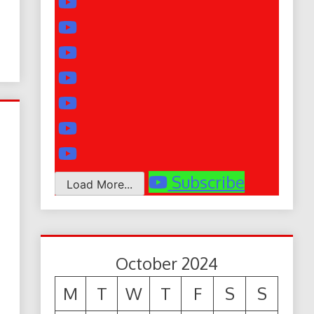
Subscribe
Load More...
October 2024
M
T
W
T
F
S
S