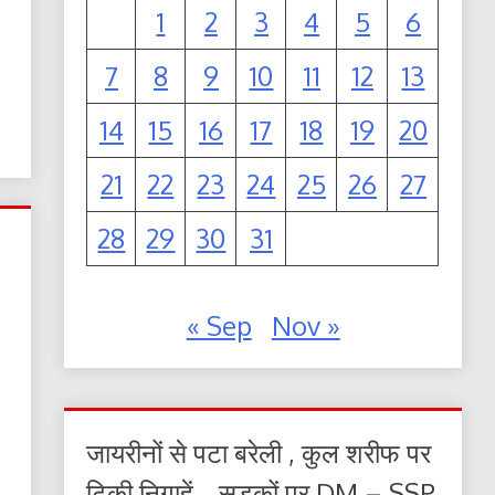
1
2
3
4
5
6
7
8
9
10
11
12
13
14
15
16
17
18
19
20
21
22
23
24
25
26
27
28
29
30
31
« Sep
Nov »
जायरीनों से पटा बरेली , कुल शरीफ पर
टिकी निगाहें… सड़कों पर DM – SSP