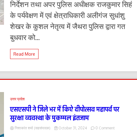
निर्देशन तथा अपर पुलिस अधीक्षक राजकुमार सिहं
जा
रहे
के पर्यवेक्षण में एवं क्षेत्राधिकारी अलीगंज सुधांशु
पटाखों
का
शेखर के कुशल नेतृत्व में जैथरा पुलिस द्वारा गत
जखीरा
बरामद,
बुधवार को...
एक
अभियुक्त
तीन
Read More
प्लास्टिक
के
बोरे
भरे
हुए
पटाखों
सहित
गिरफ्तार
उत्तर प्रदेश
एसएसपी ने जिले भर में किऐ दीपोत्सव महापर्व पर
सुरक्षा व्यवस्था के मुकम्मल इंतजाम
on
निशाकांत शर्मा (सहसंपादक)
October 31, 2024
0 Comment
एसएसपी