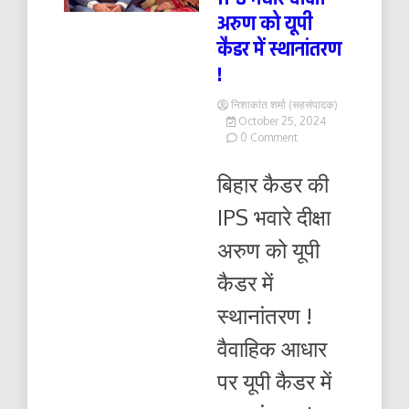
अरुण को यूपी
कैडर में स्थानांतरण
!
निशाकांत शर्मा (सहसंपादक)
October 25, 2024
on
0 Comment
बिहार
कैडर
बिहार कैडर की
की
IPS
IPS भवारे दीक्षा
भवारे
दीक्षा
अरुण को यूपी
अरुण
को
कैडर में
यूपी
कैडर
स्थानांतरण !
में
स्थानांतरण
वैवाहिक आधार
!
पर यूपी कैडर में