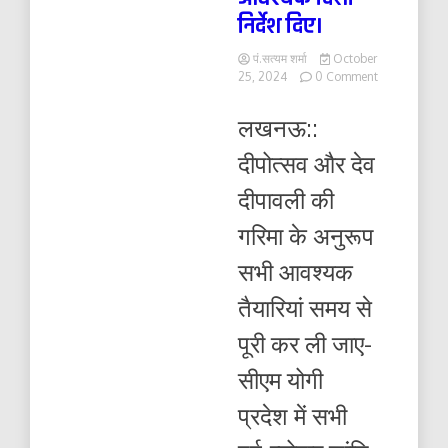
निर्देश दिए।
पं.सत्यम शर्मा
October
on
25, 2024
0 Comment
मुख्यमंत्री
योगी
लखनऊ::
आदित्यनाथ
ने
दीपोत्सव और देव
आज
लखनऊ
दीपावली की
स्थित
अपने
गरिमा के अनुरूप
सरकारी
आवास
सभी आवश्यक
पर
आगामी
तैयारियां समय से
पर्व-
त्योहारों
पूरी कर ली जाए-
के
चलते
सीएम योगी
शासन-
प्रशासन
प्रदेश में सभी
के
अधिकारियों