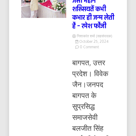
जैसी महान
शख्सियतें कभी
कभार ही जन्म लेती
है – रमेश फौजी
निशाकांत शर्मा (सहसंपादक)
October 25, 2024
on
0 Comment
बलजीत
सिंह
बागपत, उत्तर
आर्य
जैसी
प्रदेश। विवेक
महान
शख्सियतें
जैन।जनपद
कभी
कभार
बागपत के
ही
जन्म
सुप्रसिद्ध
लेती
है
समाजसेवी
–
रमेश
बलजीत सिंह
फौजी