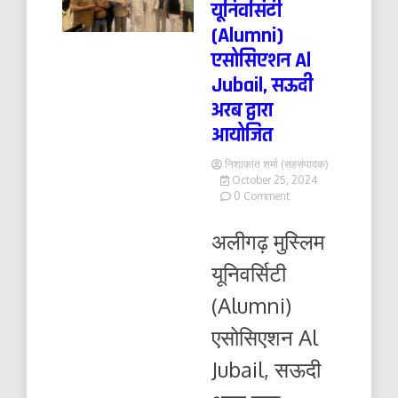
यूनिवर्सिटी
(Alumni)
एसोसिएशन Al
Jubail, सऊदी
अरब द्वारा
आयोजित
निशाकांत शर्मा (सहसंपादक)
October 25, 2024
on
0 Comment
अलीगढ़
मुस्लिम
अलीगढ़ मुस्लिम
यूनिवर्सिटी
(Alumni)
यूनिवर्सिटी
एसोसिएशन
Al
(Alumni)
Jubail,
सऊदी
एसोसिएशन Al
अरब
द्वारा
Jubail, सऊदी
आयोजित