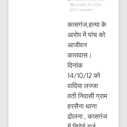
October 25, 2024
on
0 Comment
हत्या
के
कासगंज,हत्या के
आरोप
में
आरोप में पांच को
पांच
को
आजीवन
आजीवन
कारावास
कारावास।
दिनांक
14/10/12 को
वादिया लज्जा
वती निवासी ग्राम
हरसैना थाना
ढोलना , कासगंज
में रिपोर्ट दर्ज