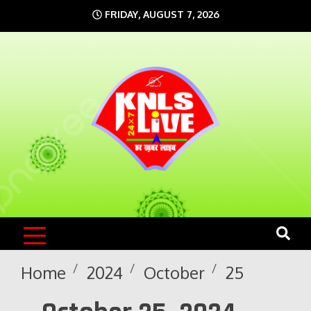
Skip
FRIDAY, AUGUST 7, 2026
to
content
KNLS LIVE
India`s No.1 News Portal
Home
2024
October
25