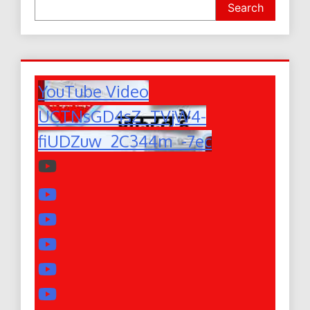
Search
YouTube Video
UCTNsGD4sZ_TVjW4-
fiUDZuw_2C344m_-7ec