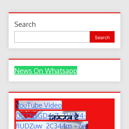
Search
Search
News On Whatsapp
YouTube Video
UCTNsGD4sZ_TVjW4-
fiUDZuw_2C344m_-7ec