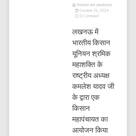
निशाकांत शर्मा (सहसंपादक)
October 25, 2024
on
0 Comment
किसान
महापंचायत
लखनऊ में
का
आयोजन
भारतीय किसान
किया
गया
यूनियन श्रमिक
महाशक्ति के
राष्ट्रीय अध्यक्ष
कमलेश यादव जी
के द्वारा एक
किसान
महापंचायत का
आयोजन किया