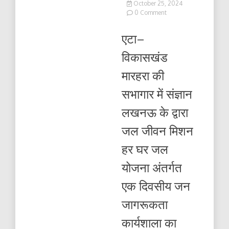
October 25, 2024
on
0 Comment
हर
घर
एटा–
जल
योजना
विकासखंड
अंतर्गत
एक
मारहरा की
दिवसीय
जन
सभागार में संज्ञान
जागरूकता
कार्यशाला
लखनऊ के द्वारा
का
हुआ
जल जीवन मिशन
आयोजन।
हर घर जल
योजना अंतर्गत
एक दिवसीय जन
जागरूकता
कार्यशाला का