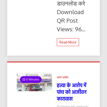
डाउनलोड करे
यहाँ
से
Download
पढ़ें
और
QR Post
डाउनलोड
करे
Views: 96...
Read More
उत्तर प्रदेश
0 Minutes
हत्या के आरोप में
पांच को आजीवन
कारावास
निशाकांत शर्मा (सहसंपादक)