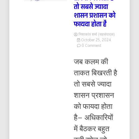
तो सबसे ज्यादा
शासन प्रशासन को
फायदा होता है
निशाकांत शर्मा (सहसंपादक)
October 25, 2024
on
0 Comment
जब
कलम
जब कलम की
की
ताकत
ताकत बिखरती है
बिखरती
है
तो सबसे ज्यादा
तो
सबसे
शासन प्रशासन
ज्यादा
शासन
को फायदा होता
प्रशासन
को
है– अधिकारियों
फायदा
होता
में बैठकर बहुत
है