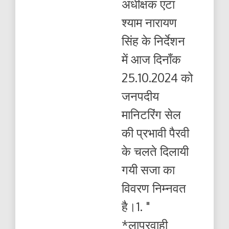
अधीक्षक एटा
के
चलते
श्याम नारायण
दिलायी
गयी
सिंह के निर्देशन
सजा
का
में आज दिनाँक
विवरण
25.10.2024 को
जनपदीय
मानिटरिंग सेल
की प्रभावी पैरवी
के चलते दिलायी
गयी सजा का
विवरण निम्नवत
है।1. "
*लापरवाही