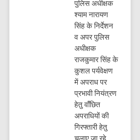
पुलिस अधीक्षक
तथा
दुष्कर्म
श्याम नारायण
के
मामले
सिंह के निर्देशन
में
करीब
व अपर पुलिस
10
बर्ष
अधीक्षक
से
फरार
राजकुमार सिंह के
10,000
रुपए
कुशल पर्यवेक्षण
का
इनामिया
में अपराध पर
गिरफ्तार
प्रभावी नियंत्रण
हेतु वाँछित
अपराधियों की
गिरफ्तारी हेतु
चलाए जा रहे