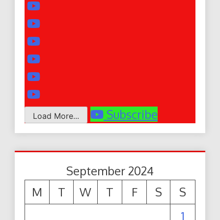
Subscribe
Load More...
September 2024
M
T
W
T
F
S
S
1