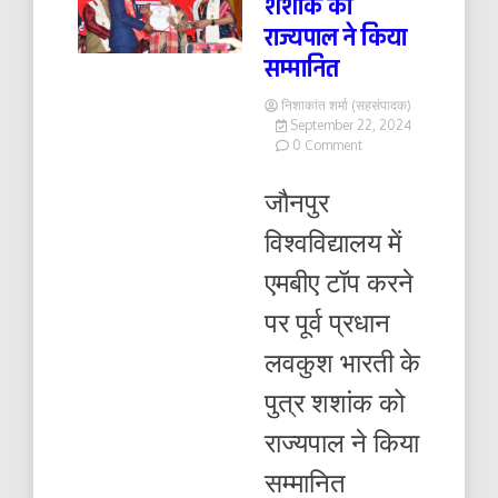
शशांक को
राज्यपाल ने किया
सम्मानित
निशाकांत शर्मा (सहसंपादक)
September 22, 2024
on
0 Comment
शशांक
को
जौनपुर
राज्यपाल
ने
विश्वविद्यालय में
किया
सम्मानित
एमबीए टॉप करने
पर पूर्व प्रधान
लवकुश भारती के
पुत्र शशांक को
राज्यपाल ने किया
सम्मानित