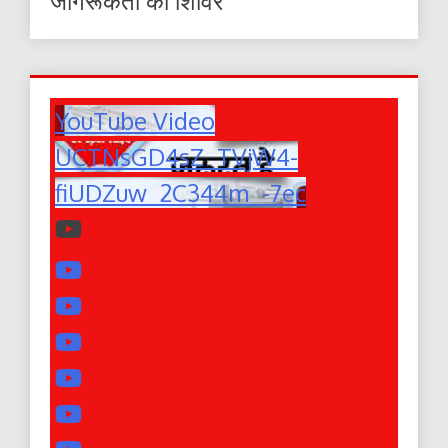
जागरूकता का शिविर
YouTube Video
UCTNsGD4sZ_TVjW4-
fiUDZuw_2C344m_-7ec