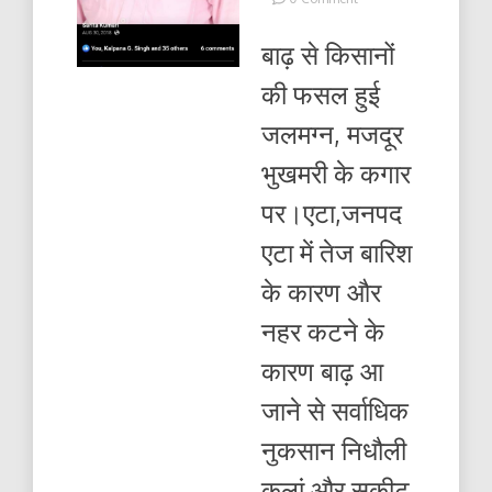
बाढ़
प्रभावित
बाढ़ से किसानों
किसानों
को
की फसल हुई
सरकार
दे
जलमग्न, मजदूर
मुआवजा=देवेन्द्र
लोधी
भुखमरी के कगार
पर।एटा,जनपद
एटा में तेज बारिश
के कारण और
नहर कटने के
कारण बाढ़ आ
जाने से सर्वाधिक
नुकसान निधौली
कलां और सकीट