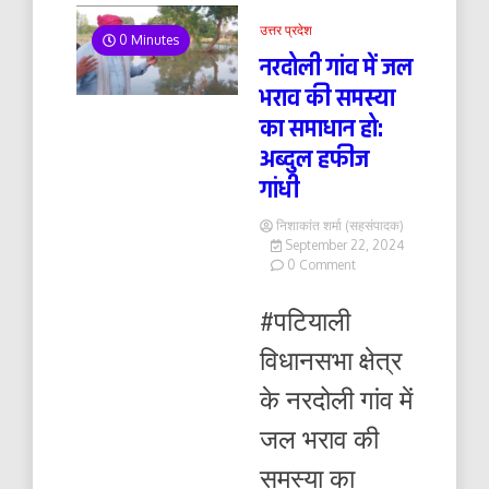
उत्तर प्रदेश
0 Minutes
नरदोली गांव में जल
भराव की समस्या
का समाधान हो:
अब्दुल हफीज
गांधी
निशाकांत शर्मा (सहसंपादक)
September 22, 2024
on
0 Comment
नरदोली
गांव
#पटियाली
में
जल
विधानसभा क्षेत्र
भराव
की
के नरदोली गांव में
समस्या
का
जल भराव की
समाधान
हो:
समस्या का
अब्दुल