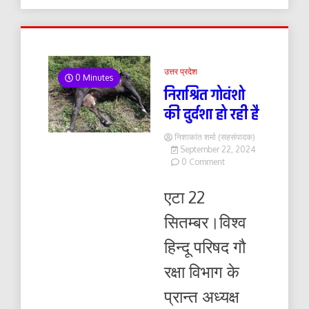
उत्तर प्रदेश
0 Minutes
निराश्रित गोवंशो
की दुर्दशा हो रही है
निशाकांत शर्मा (सहसंपादक)
September 22, 2024
on
0 Comment
निराश्रित
गोवंशो
एटा 22
की
दुर्दशा
सितम्बर।विश्व
हो
रही
हिन्दू परिषद गौ
है
रक्षा विभाग के
प्रान्त अध्यक्ष