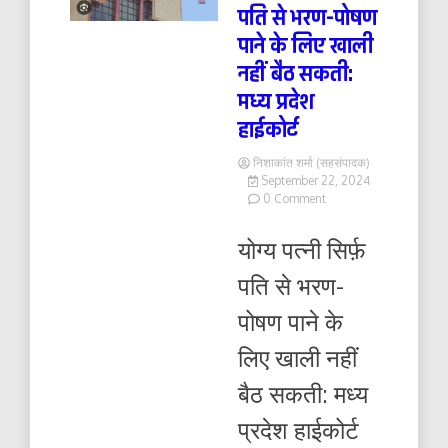
पति से भरण-पोषण
पाने के लिए खाली
नहीं बैठ सकती:
मध्य प्रदेश
हाईकोर्ट
निशाकांत शर्मा (सहसंपादक)
September 22, 2024
on
0 Comment
योग्य
पत्नी
योग्य पत्नी सिर्फ़
सिर्फ़
पति
पति से भरण-
से
भरण-
पोषण पाने के
पोषण
पाने
लिए खाली नहीं
के
लिए
बैठ सकती: मध्य
खाली
नहीं
प्रदेश हाईकोर्ट
बैठ