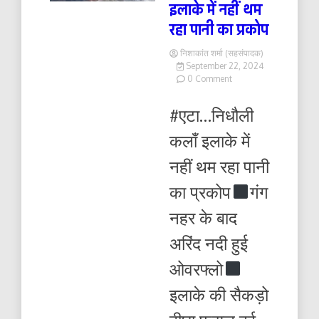
इलाके में नहीं थम
रहा पानी का प्रकोप
निशाकांत शर्मा (सहसंपादक)
September 22, 2024
on
0 Comment
निधौली
कलाँ
#एटा…निधौली
इलाके
में
कलाँ इलाके में
नहीं
थम
नहीं थम रहा पानी
रहा
पानी
का प्रकोप
गंग
का
प्रकोप
नहर के बाद
अरिंद नदी हुई
ओवरफ्लो
इलाके की सैकड़ो