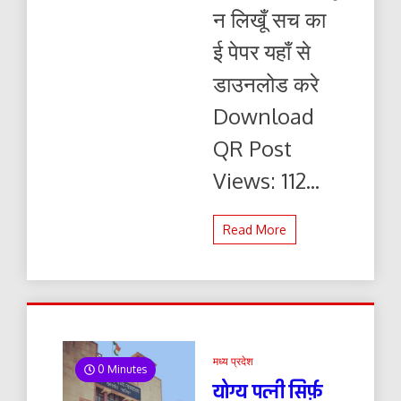
लिखूं
न लिखूँ सच का
सच
23.09.2024
ई पेपर यहाँ से
ई-
पेपर
डाउनलोड करे
यहाँ
से
Download
पढ़ें
और
QR Post
डाउनलोड
करे
Views: 112...
Read More
मध्य प्रदेश
0 Minutes
योग्य पत्नी सिर्फ़