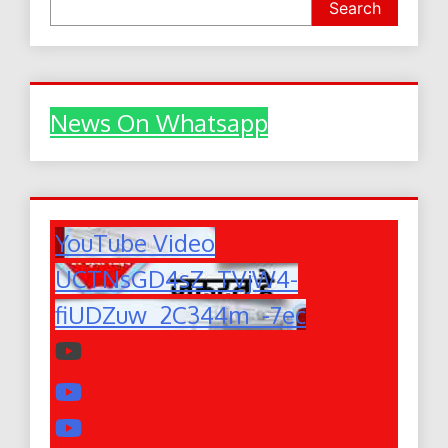
Search
News On Whatsapp
YouTube Video
UCTNsGD4sZ_TVjW4-
fiUDZuw_2C344m_-7ec