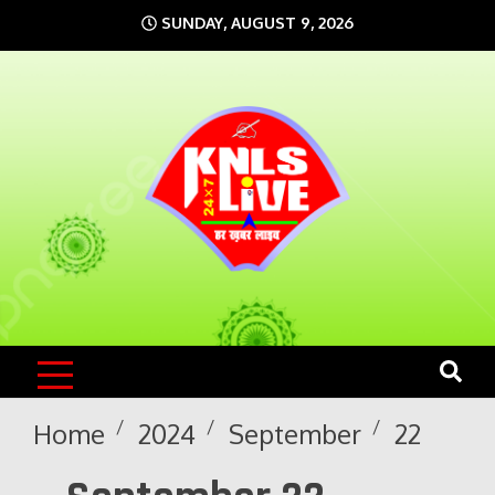
Skip
SUNDAY, AUGUST 9, 2026
to
content
KNLS LIVE
India`s No.1 News Portal
Home
2024
September
22