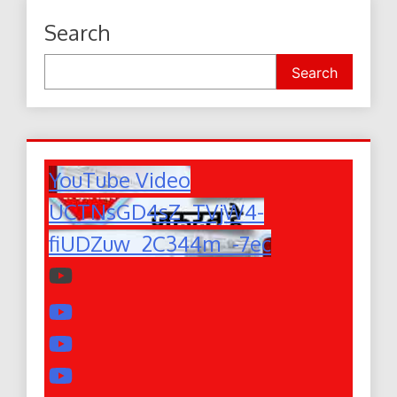
Search
Search
YouTube Video
UCTNsGD4sZ_TVjW4-
fiUDZuw_2C344m_-7ec