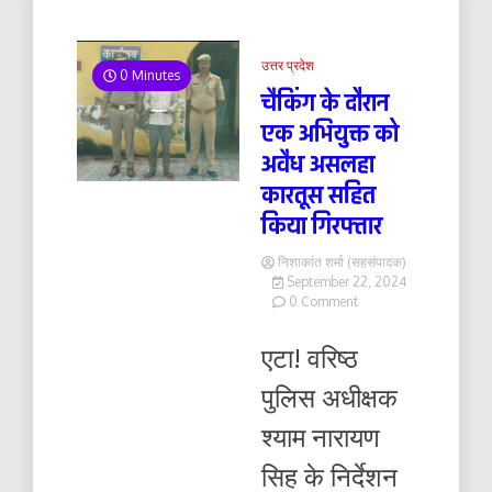
उत्तर प्रदेश
0 Minutes
चैकिंग के दौरान
एक अभियुक्त को
अवैध असलहा
कारतूस सहित
किया गिरफ्तार
निशाकांत शर्मा (सहसंपादक)
September 22, 2024
on
0 Comment
चैकिंग
के
एटा! वरिष्ठ
दौरान
एक
पुलिस अधीक्षक
अभियुक्त
को
श्याम नारायण
अवैध
असलहा
सिह के निर्देशन
कारतूस