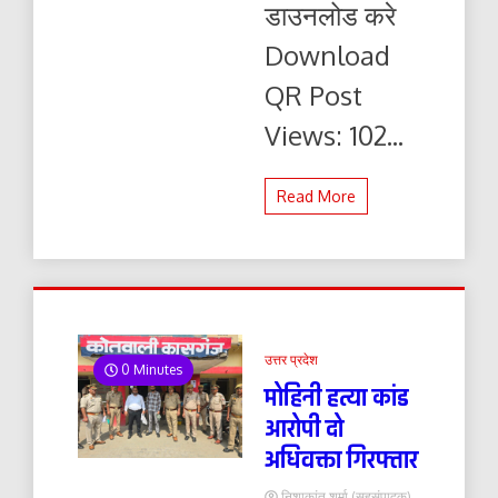
डाउनलोड करे
यहाँ
से
Download
पढ़ें
और
QR Post
डाउनलोड
करे
Views: 102...
Read More
उत्तर प्रदेश
0 Minutes
मोहिनी हत्या कांड
आरोपी दो
अधिवक्ता गिरफ्तार
निशाकांत शर्मा (सहसंपादक)