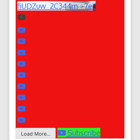
fiUDZuw_2C344m_-7ec
Subscribe
Load More...