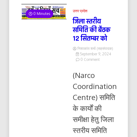
उत्तर प्रदेश
0 Minutes
जिला स्तरीय
समिति की बैठक
12 सितम्बर को
निशाकांत शर्मा (सहसंपादक)
September 9, 2024
on
0 Comment
जिला
स्तरीय
(Narco
समिति
की
Coordination
बैठक
12
Centre) समिति
सितम्बर
को
के कार्याें की
समीक्षा हेतु जिला
स्तरीय समिति