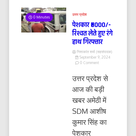
उत्तर प्रदेश
0 Minutes
पेशकार ₹5000/-
रिश्वत लेते हुए रंगे
हाथ गिरफ्तार
निशाकांत शर्मा (सहसंपादक)
September 9, 2024
on
0 Comment
पेशकार
₹5000/-
उत्तर प्रदेश से
रिश्वत
लेते
आज की बड़ी
हुए
रंगे
खबर अमेठी में
हाथ
गिरफ्तार
SDM आशीष
कुमार सिंह का
पेशकार