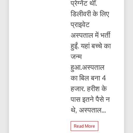
प्रेग्नेंट थीं.
दिया.
फिर
डिलीवरी के लिए
अस्पताल
का
प्राइवेट
4
हजार
अस्पताल में भर्ती
रुपए
चुकाया
हुईं. यहां बच्चे का
जन्म
हुआ.अस्पताल
का बिल बना 4
हजार. हरीश के
पास इतने पैसे न
थे, अस्पताल...
Read More