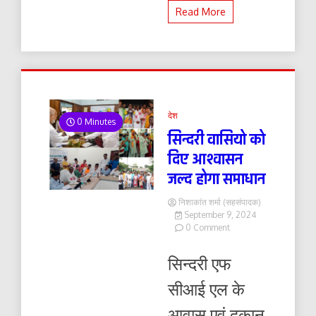
Read More
देश
0 Minutes
सिन्दरी वासियो को
दिए आश्वासन
जल्द होगा समाधान
निशाकांत शर्मा (सहसंपादक)
September 9, 2024
on
0 Comment
सिन्दरी
वासियो
सिन्दरी एफ
को
दिए
सीआई एल के
आश्वासन
जल्द
आवास एवं दुकान
होगा