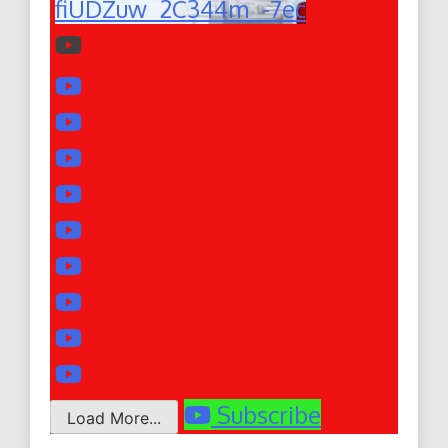
fiUDZuw_2C344m_-7ec
Subscribe
Load More...