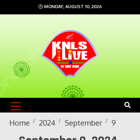
Skip
MONDAY, AUGUST 10, 2026
to
content
KNLS LIVE
India`s No.1 News Portal
Home
2024
September
9