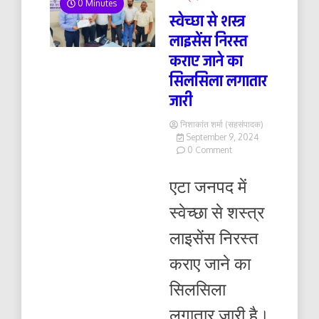
0 Minutes
स्वेच्छा से शस्त्र
लाइसेंस निरस्त
कराए जाने का
सिलसिला लगातार
जारी
निशाकांत शर्मा (सहसंपादक)
September 9, 2024
on
0 Comment
स्वेच्छा
से
एटा जनपद में
शस्त्र
लाइसेंस
स्वेच्छा से शस्त्र
निरस्त
कराए
लाइसेंस निरस्त
जाने
का
कराए जाने का
सिलसिला
लगातार
सिलसिला
जारी
लगातार जारी है।