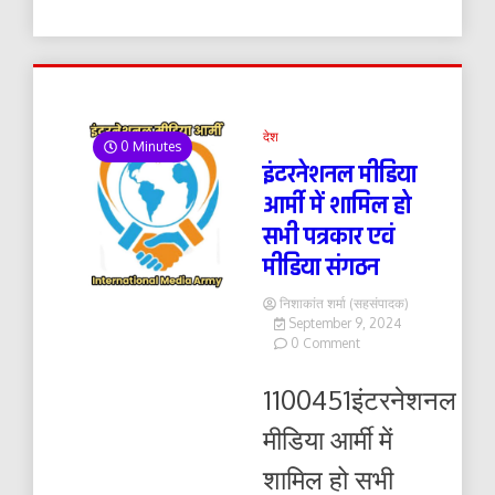
देश
0 Minutes
इंटरनेशनल मीडिया
आर्मी में शामिल हो
सभी पत्रकार एवं
मीडिया संगठन
निशाकांत शर्मा (सहसंपादक)
September 9, 2024
on
0 Comment
इंटरनेशनल
मीडिया
1100451इंटरनेशनल
आर्मी
में
मीडिया आर्मी में
शामिल
हो
शामिल हो सभी
सभी