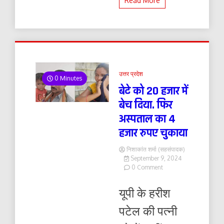
Read More
उत्तर प्रदेश
0 Minutes
बेटे को 20 हजार में
बेच दिया. फिर
अस्पताल का 4
हजार रुपए चुकाया
निशाकांत शर्मा (सहसंपादक)
September 9, 2024
on
0 Comment
बेटे
को
यूपी के हरीश
20
हजार
पटेल की पत्नी
में
बेच