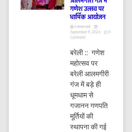
आलमगीरी गंज में
गणेश उत्सव पर
धार्मिक आयोजन
पं.सत्यम शर्मा
September 9, 2024
0
on
Comment
आलमगीरी
गंज
बरेली :: गणेश
में
गणेश
महोत्सव पर
उत्सव
पर
बरेली आलमगीरी
धार्मिक
आयोजन
गंज में बड़े ही
धूमधाम से
गजानन गणपति
मूर्तियों की
स्थापना की गई