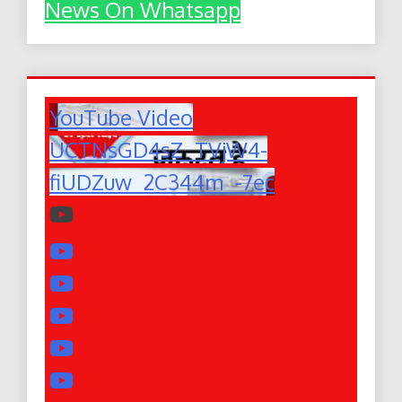
News On Whatsapp
YouTube Video
UCTNsGD4sZ_TVjW4-
fiUDZuw_2C344m_-7ec