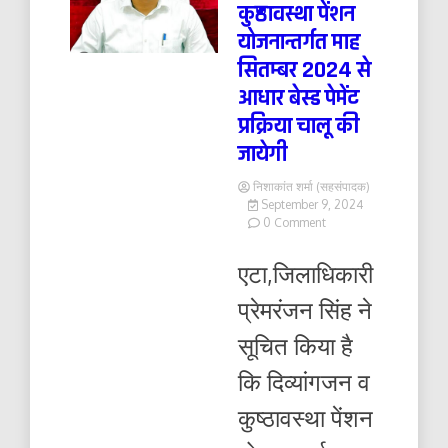
कुष्ठावस्था पेंशन
योजनान्तर्गत माह
सितम्बर 2024 से
आधार बेस्ड पेमेंट
प्रक्रिया चालू की
जायेगी
निशाकांत शर्मा (सहसंपादक)
September 9, 2024
on
0 Comment
दिव्यांगजन
व
एटा,जिलाधिकारी
कुष्ठावस्था
पेंशन
प्रेमरंजन सिंह ने
योजनान्तर्गत
माह
सूचित किया है
सितम्बर
2024
कि दिव्यांगजन व
से
आधार
कुष्ठावस्था पेंशन
बेस्ड
पेमेंट