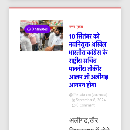
उत्तर प्रदेश
0 Minutes
10 सितंबर को
नवनियुक्त अखिल
भारतीय कांग्रेस के
राष्ट्रीय सचिव
माननीय तौकीर
आलम जी अलीगढ़
आगमन होगा
निशाकांत शर्मा (सहसंपादक)
September 8, 2024
on
0 Comment
10
सितंबर
अलीगढ,खैर
को
नवनियुक्त