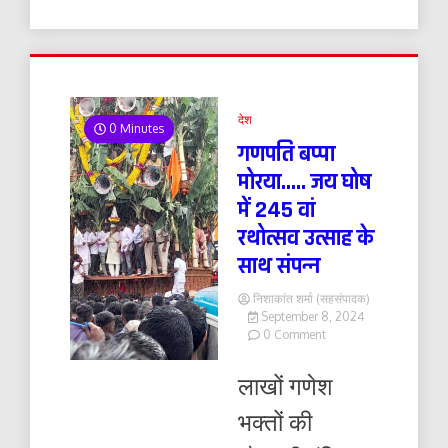
देश
0 Minutes
गणपति बप्पा
मोरया….. जय घोष
में 245 वां
रथोत्सव उत्साह के
साथ संपन्न
निशाकांत शर्मा (सहसंपादक)
September 8, 2024
on
0 Comment
गणपति
बप्पा
लाखों गणेश
मोरया…..
जय
भक्तों की
घोष
में