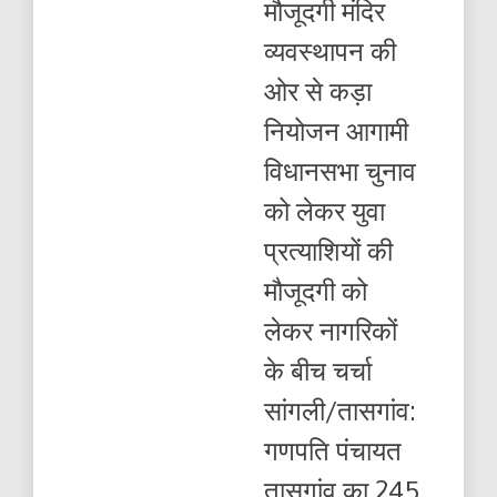
मौजूदगी मंदिर
245
वां
व्यवस्थापन की
रथोत्सव
उत्साह
ओर से कड़ा
के
साथ
नियोजन आगामी
संपन्न
विधानसभा चुनाव
को लेकर युवा
प्रत्याशियों की
मौजूदगी को
लेकर नागरिकों
के बीच चर्चा
सांगली/तासगांव:
गणपति पंचायत
तासगांव का 245