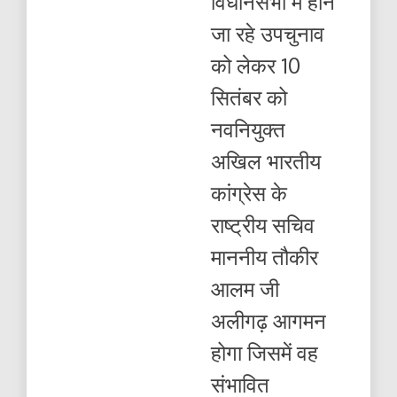
विधानसभा में होने
अखिल
भारतीय
जा रहे उपचुनाव
कांग्रेस
के
को लेकर 10
राष्ट्रीय
सचिव
सितंबर को
माननीय
तौकीर
नवनियुक्त
आलम
जी
अखिल भारतीय
अलीगढ़
आगमन
कांग्रेस के
होगा
राष्ट्रीय सचिव
माननीय तौकीर
आलम जी
अलीगढ़ आगमन
होगा जिसमें वह
संभावित