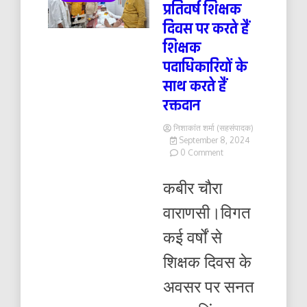
प्रतिवर्ष शिक्षक
दिवस पर करते हैं
शिक्षक
पदाधिकारियों के
साथ करते हैं
रक्तदान
निशाकांत शर्मा (सहसंपादक)
September 8, 2024
on
0 Comment
प्रतिवर्ष
शिक्षक
कबीर चौरा
दिवस
पर
वाराणसी।विगत
करते
हैं
कई वर्षों से
शिक्षक
पदाधिकारियों
शिक्षक दिवस के
के
साथ
अवसर पर सनत
करते
हैं