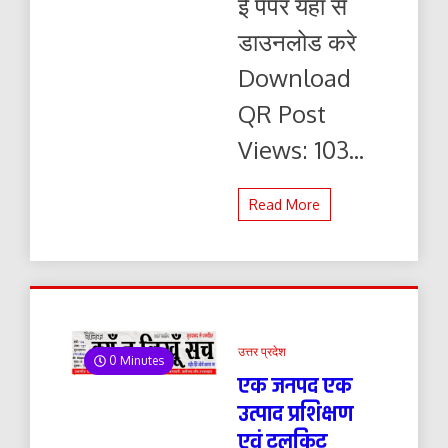
ई पेपर यहाँ से
ई-
पेपर
डाउनलोड करे
यहाँ
से
Download
पढ़ें
और
QR Post
डाउनलोड
करे
Views: 103...
Read More
उत्तर प्रदेश
0 Minutes
एक जनपद एक
उत्पाद प्रशिक्षण
एवं टूलकिट