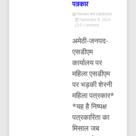
पत्रकार
निशाकांत शर्मा (सहसंपादक)
September 8, 2024
on
0 Comment
एसडीएम
कार्यालय
अमेठी-जनपद-
पर
महिला
एसडीएम
एसडीएम
पर
कार्यालय पर
भड़की
शेरनी
महिला एसडीएम
महिला
पत्रकार
पर भड़की शेरनी
महिला पत्रकार*
*यह है निष्पक्ष
पत्रकारिता का
मिसाल जब