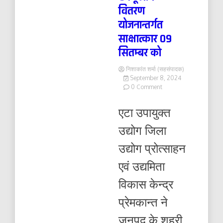
वितरण
योजनान्तर्गत
साक्षात्कार 09
सितम्बर को
निशाकांत शर्मा (सहसंपादक)
September 8, 2024
on
0 Comment
एक
जनपद
एटा उपायुक्त
एक
उत्पाद
उद्योग जिला
प्रशिक्षण
एवं
उद्योग प्रोत्साहन
टूलकिट
वितरण
एवं उद्यमिता
योजनान्तर्गत
साक्षात्कार
विकास केन्द्र
09
सितम्बर
प्रेमकान्त ने
को
जनपद के शहरी