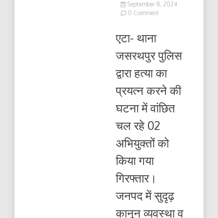
September 8, 2024
on
0 Comment
हत्या
का
एटा- थाना
प्रयत्न
करने
जसरथपुर पुलिस
की
घटना
द्वारा हत्या का
में
वांछित
प्रयत्न करने की
चल
रहे
घटना में वांछित
02
अभियुक्तों
चल रहे 02
को
किया
अभियुक्तों को
गया
गिरफ्तार
किया गया
गिरफ्तार।
जनपद में सुदृढ़
कानून व्यवस्था व