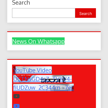
Search
Search
News On Whatsapp
YouTube Video
UCTNsGD4sZ_TVjW4-
fiUDZuw_2C344m_-7ec