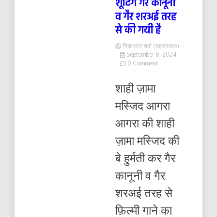
शूटिंग गैर कानूनी
व गैर शरअई तरह
से की गयी है
निशाकांत शर्मा (सहसंपादक)
September 8, 2024
on
0 Comment
आगरा
की
शाही ज़ामा
शाही
ज़ामा
मस्जिद आगरा
मस्जिद
में
आगरा की शाही
फ़िल्म
के
ज़ामा मस्जिद की
गाने
की
बे हुर्मती कर गैर
शूटिंग
गैर
कानूनी व गैर
कानूनी
व
शरअई तरह से
गैर
शरअई
फ़िल्मी गाने का
तरह