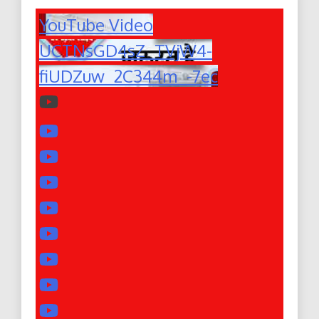
YouTube Video
UCTNsGD4sZ_TVjW4-
fiUDZuw_2C344m_-7ec