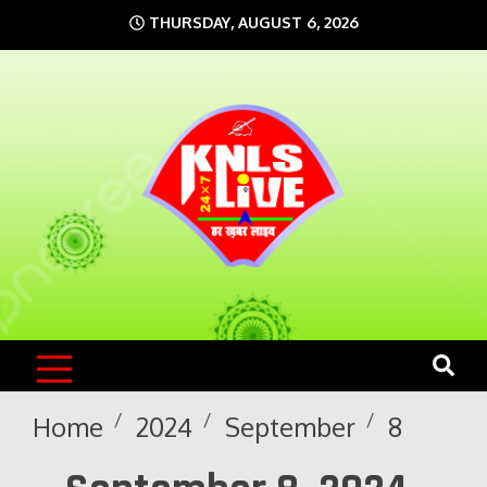
Skip
THURSDAY, AUGUST 6, 2026
to
content
KNLS LIVE
India`s No.1 News Portal
Home
2024
September
8