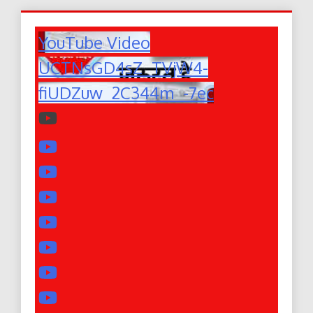
YouTube Video
UCTNsGD4sZ_TVjW4-
fiUDZuw_2C344m_-7ec