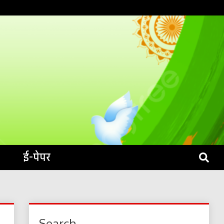
S LIVE
ई-पेपर
Search