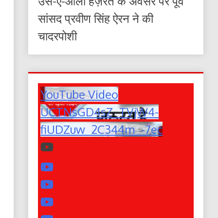
उर्स-ए-आला हज़रत के अवसर पर पूर्व
सांसद प्रवीण सिंह ऐरन ने की
चादरपोशी
YouTube Video
UCTNsGD4sZ_TVjW4-
fiUDZuw_2C344m_-7ec