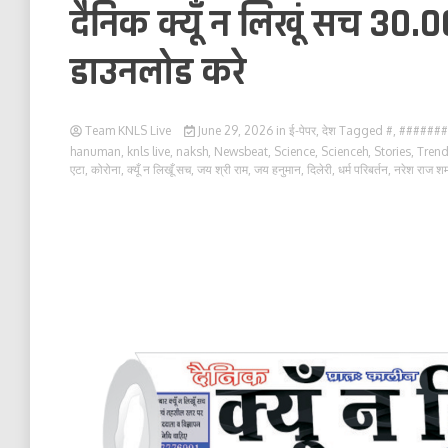
दैनिक क्यूँ न लिखूं सच 30.0
डाउनलोड करे
Team KNLS Live
June 29, 2026
in
ई-पेपर
,
देश
Tagged
#
,
#######
hanuman
,
knls live
,
naksh
,
Newsbeat
,
Science
,
Scienceh
,
Stories
,
Tren
एटा
,
कोरोना
,
क्यूँ न लिखूँ सच
,
जय श्री राम
,
जय हनुमान
,
दिलेरी
,
धर्म परिबर्तन
,
नरेश राज शर्