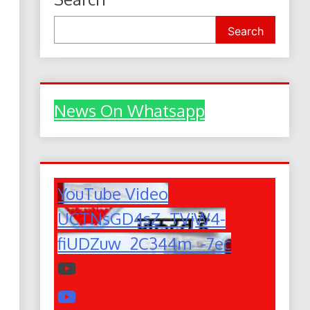
Search
News On Whatsapp
YouTube Video
UCTNsGD4sZ_TVjW4-
fiUDZuw_2C344m_-7ec