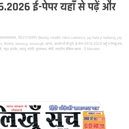
6.2026 ई-पेपर यहाँ से पढ़ें और
########
,
9027776991
,
Beauty
,
Health
,
Iskra Lawrence
,
jay bala ji maharaj
,
jay
ds
,
World
,
wsxoug
,
wsxough
,
आगरा
,
आरती माँ माँ दुर्गा
,
ई-पेपर 09.10.2020 क्यूँ न लिखूं सच
,
मा
,
न्यूज़ अपडेट
,
बदायूं
,
बरेली
,
मुरादाबाद
,
मोदी
,
राष्ट्रीय शैक्षिक महास
- 0 Minutes