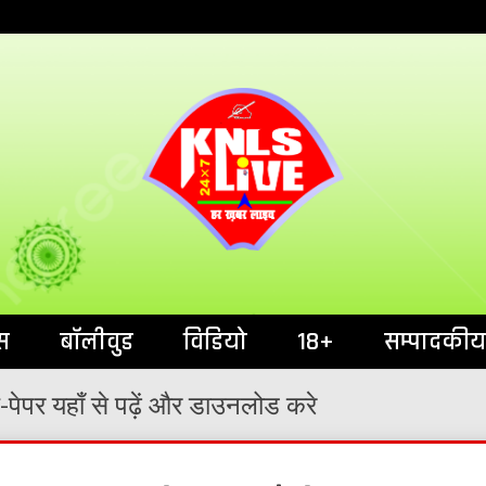
India`s No.1 News Portal
KNL
स
बॉलीवुड
विडियो
18+
सम्पादकीय
पेपर यहाँ से पढ़ें और डाउनलोड करे