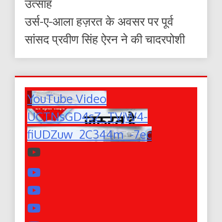
उत्साह
उर्स-ए-आला हज़रत के अवसर पर पूर्व
सांसद प्रवीण सिंह ऐरन ने की चादरपोशी
YouTube Video
UCTNsGD4sZ_TVjW4-
fiUDZuw_2C344m_-7ec