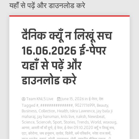
यहाँ से पढ़ें और डाउनलोड करे
दैनिक क्यूँ न लिखूं सच
16.06.2026 ई-पेपर
यहाँ से पढ़ें और
डाउनलोड करे
Team KNLS Live
June 15, 2026
in
ई-पेपर
,
देश
Tagged
#
,
###############
,
9027776991
,
Beauty
,
Business
,
Collection
,
Health
,
Iskra Lawrence
,
jay bala ji
maharaj
,
jay hanuman
,
knls live
,
naksh
,
Newsbeat
,
Science
,
Scienceh
,
Sport
,
Stories
,
Trends
,
World
,
wsxoug
,
आगरा
,
आरती माँ माँ दुर्गा
,
ई पेपर
,
ई-पेपर 09.10.2020 क्यूँ न लिखूं सच
,
एटा
,
कोरोना
,
जय हनुमान
,
त्रदेव
,
दिलेरी
,
धर्म परिबर्तन
,
नरेश राज शर्मा
,
न्यूज़ अपडेट
,
बदायूं
,
बरेली
,
मुरादाबाद
,
मोदी
,
राष्ट्रीय शैक्षिक महास
- 0