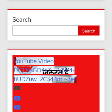
Search
Search
YouTube Video
UCTNsGD4sZ_TVjW4-
fiUDZuw_2C344m_-7ec