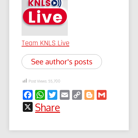
Team KNLS Live
See author's posts
Post Views:
55,700
Facebook
WhatsApp
Twitter
Email
Copy
Blogger
Gmail
Link
X
Share
Post