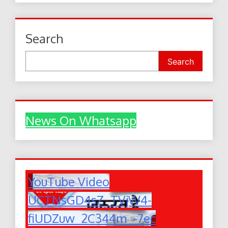
Search
Search
News On Whatsapp
YouTube Video
UCTNsGD4sZ_TVjW4-
fiUDZuw_2C344m_-7ec