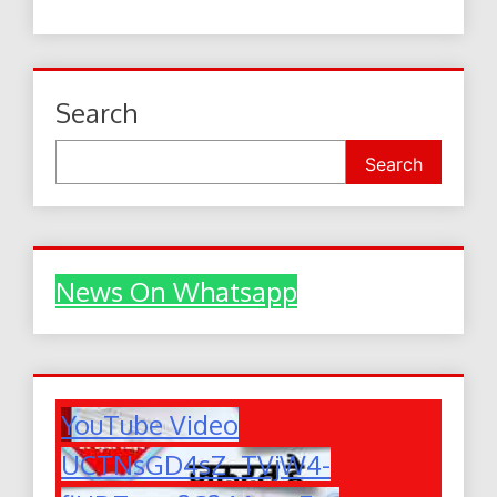
Search
Search
News On Whatsapp
YouTube Video
UCTNsGD4sZ_TVjW4-