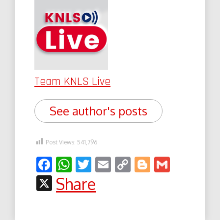
Team KNLS Live
See author's posts
Post Views:
541,796
Facebook
WhatsApp
Twitter
Email
Copy
Blogger
Gmail
Link
X
Share