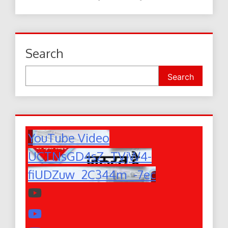
Search
Search
YouTube Video
UCTNsGD4sZ_TVjW4-
fiUDZuw_2C344m_-7ec