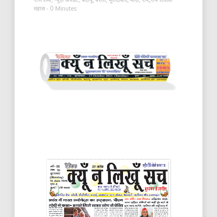
महास
- 0 Minutes