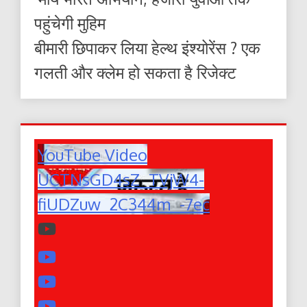
पहुंचेगी मुहिम
बीमारी छिपाकर लिया हेल्थ इंश्योरेंस ? एक
गलती और क्लेम हो सकता है रिजेक्ट
YouTube Video
UCTNsGD4sZ_TVjW4-
fiUDZuw_2C344m_-7ec