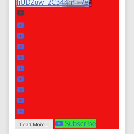
fiUDZuw_2C344m_-7ec
Subscribe
Load More...