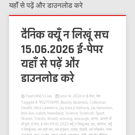
यहाँ से पढ़ें और डाउनलोड करे
दैनिक क्यूँ न लिखूं सच
15.06.2026 ई-पेपर
यहाँ से पढ़ें और
डाउनलोड करे
Team KNLS Live
June 14, 2026
in
ई-पेपर
,
देश
Tagged
#
,
9027776991
,
Beauty
,
Business
,
Collection
,
Health
,
Iskra Lawrence
,
jay bala ji maharaj
,
jay hanuman
,
knls live
,
naksh
,
Newsbeat
,
Science
,
Scienceh
,
Sport
,
Stories
,
Trends
,
World
,
wsxoug
,
wsxough
,
आगरा
,
आरती माँ
माँ दुर्गा
,
ई पेपर
,
ई-पेपर 09.10.2020 क्यूँ न लिखूं सच
,
एटा
,
कोरोना
,
क्यूँ
न लिखूँ सच
,
जय श्री राम
,
जय हनुमान
,
त्रदेव
,
दिलेरी
,
धर्म परिबर्तन
,
नरेश
राज शर्मा
,
न्यूज़ अपडेट
,
बदायूं
,
बरेली
,
मुरादाबाद
,
मोदी
,
राष्ट्रीय शैक्षिक