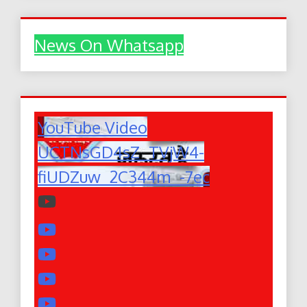
News On Whatsapp
YouTube Video
UCTNsGD4sZ_TVjW4-
fiUDZuw_2C344m_-7ec