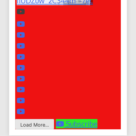
fiUDZuw_2C344m_-7ec
Subscribe
Load More...