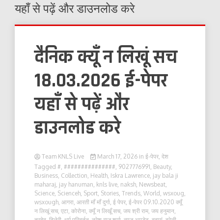
यहाँ से पढ़ें और डाउनलोड करे
दैनिक क्यूँ न लिखूं सच
18.03.2026 ई-पेपर
यहाँ से पढ़ें और
डाउनलोड करे
Team KNLS Live
March 17, 2026
in
ई-पेपर
,
देश
Tagged
#
,
###############
,
9027776991
,
Beauty
,
Business
,
Collection
,
Health
,
Iskra Lawrence
,
jay bala ji
maharaj
,
jay hanuman
,
knls live
,
naksh
,
Newsbeat
,
Science
,
Scienceh
,
Sport
,
Stories
,
Trends
,
World
,
wsxoug
,
wsxough
,
आगरा
,
आरती माँ माँ दुर्गा
,
ई पेपर
,
ई-पेपर 09.10.2020 क्यूँ
न लिखूं सच
,
एटा
,
कोरोना
,
क्यूँ न लिखूँ सच
,
जय श्री राम
,
जय हनुमान
,
त्रदेव
,
दिलेरी
,
धर्म परिबर्तन
,
नरेश राज शर्मा
,
न्यूज़ अपडेट
,
बदायूं
,
बरेली
,