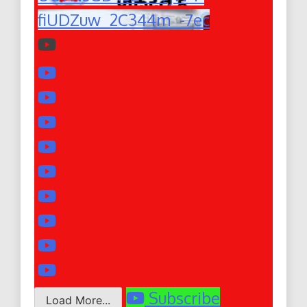
fiUDZuw_2C344m_-7ec
Subscribe
Load More...