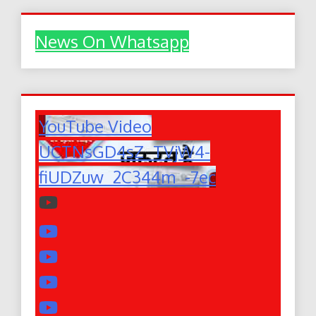
News On Whatsapp
YouTube Video
UCTNsGD4sZ_TVjW4-
fiUDZuw_2C344m_-7ec