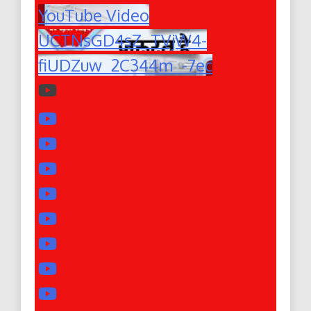
YouTube Video
UCTNsGD4sZ_TVjW4-
fiUDZuw_2C344m_-7ec