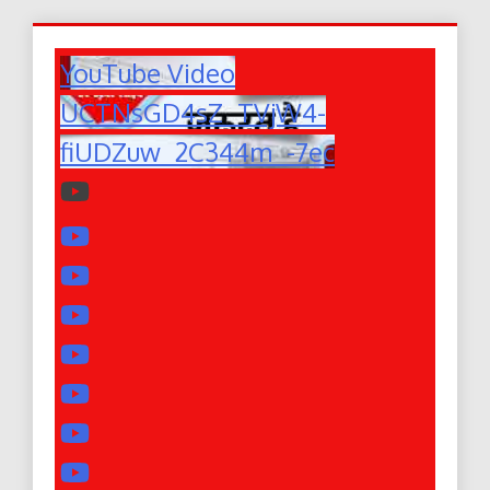
YouTube Video
UCTNsGD4sZ_TVjW4-
fiUDZuw_2C344m_-7ec