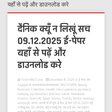
यहाँ से पढ़ें और डाउनलोड करे
दैनिक क्यूँ न लिखूं सच
09.12.2025 ई-पेपर
यहाँ से पढ़ें और
डाउनलोड करे
Team KNLS Live
December 8, 2025
in
ई-पेपर
,
देश
Tagged
#
,
###############
,
9027776991
,
Beauty
,
Business
,
Collection
,
Health
,
Iskra Lawrence
,
jay bala ji
maharaj
,
jay hanuman
,
knls live
,
naksh
,
Newsbeat
,
Science
,
Scienceh
,
Sport
,
Stories
,
Trends
,
World
,
wsxoug
,
wsxough
,
आगरा
,
आरती माँ माँ दुर्गा
,
ई पेपर
,
ई-पेपर 09.10.2020 क्यूँ
न लिखूं सच
,
एटा
,
कोरोना
,
क्यूँ न लिखूँ सच
,
जय श्री राम
,
जय हनुमान
,
त्रदेव
,
दिलेरी
,
धर्म परिबर्तन
,
नरेश राज शर्मा
,
न्यूज़ अपडेट
,
बदायूं
,
बरेली
,