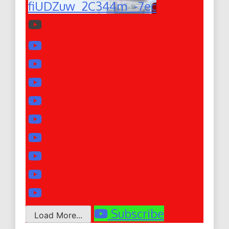
fiUDZuw_2C344m_-7ec
Subscribe
Load More...