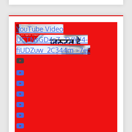
YouTube Video
UCTNsGD4sZ_TVjW4-
fiUDZuw_2C344m_-7ec