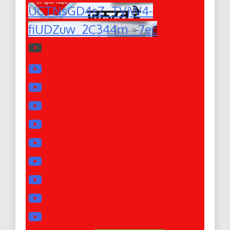
UCTNsGD4sZ_TVjW4-
fiUDZuw_2C344m_-7ec