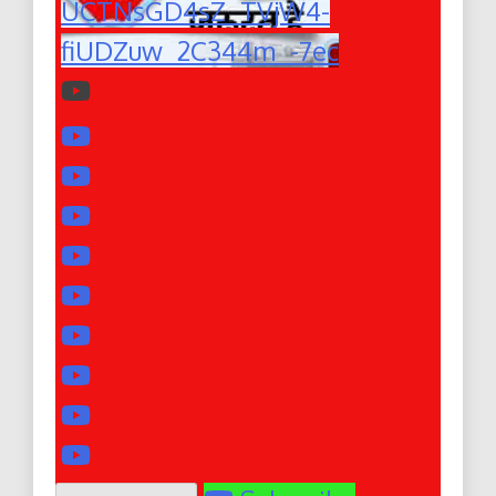
UCTNsGD4sZ_TVjW4-
fiUDZuw_2C344m_-7ec