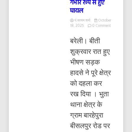
गंभीर रूप से हुए
घायल
पं.सत्यम शर्मा
October
on
18, 2025
0 Comment
ईको
व
बरेली। बीती
बस
की
शुक्रवार रात हुए
जोरदार
टक्कर
भीषण सड़क
में
तीन
हादसे ने पूरे क्षेत्र
की
मौत
को दहला कर
,
10
रख दिया । भुता
गंभीर
रूप
थाना क्षेत्र के
से
हुए
ग्राम बारहेपुरा
घायल
बीसलपुर रोड पर