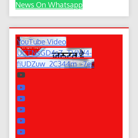
News On Whatsapp
YouTube Video
UCTNsGD4sZ_TVjW4-
fiUDZuw_2C344m_-7ec