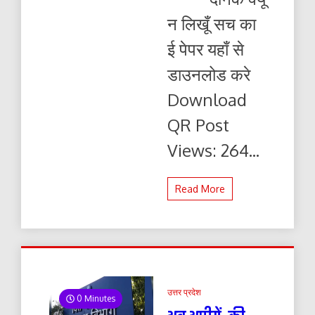
लिखूं
न लिखूँ सच का
सच
19.10.2025
ई पेपर यहाँ से
ई-
पेपर
डाउनलोड करे
यहाँ
से
Download
पढ़ें
और
QR Post
डाउनलोड
करे
Views: 264...
Read More
उत्तर प्रदेश
0 Minutes