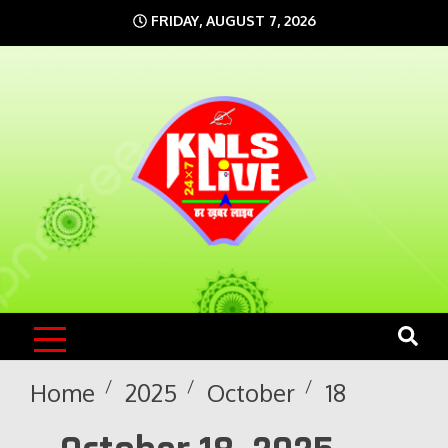
Skip
FRIDAY, AUGUST 7, 2026
to
content
KNLS LIVE
India`s No.1 News Portal
Home
2025
October
18