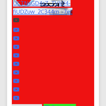
UCTNsGD4sZ_TVjW4-
fiUDZuw_2C344m_-7ec