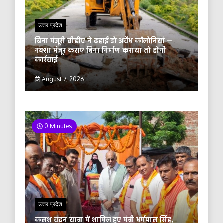
उत्तर प्रदेश
बिना मंजूरी बीडीए ने ढहाईं दो अवैध कॉलोनियां —
नक्शा मंजूर कराए बिना निर्माण कराया तो होगी
कार्रवाई
August 7, 2026
0 Minutes
उत्तर प्रदेश
कलश वंदन यात्रा में शामिल हुए मंत्री धर्मपाल सिंह,