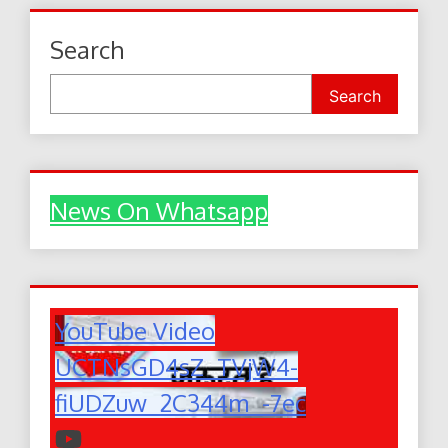
Search
Search
News On Whatsapp
YouTube Video
UCTNsGD4sZ_TVjW4-
fiUDZuw_2C344m_-7ec