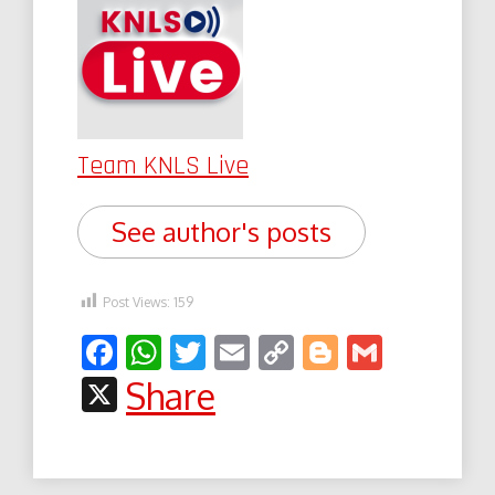
Team KNLS Live
See author's posts
Post Views:
159
Facebook
WhatsApp
Twitter
Email
Copy
Blogger
Gmail
Link
X
Share