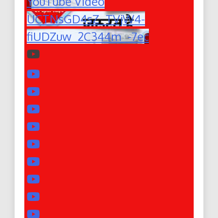
YouTube Video
UCTNsGD4sZ_TVjW4-
fiUDZuw_2C344m_-7ec