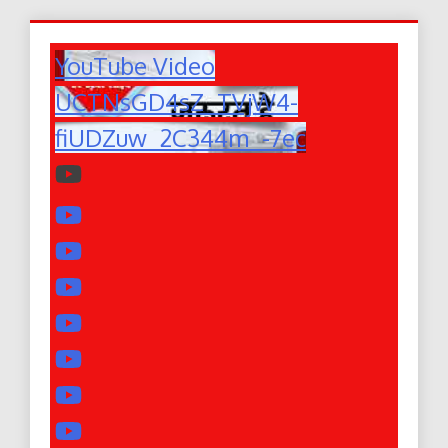
YouTube Video
UCTNsGD4sZ_TVjW4-
fiUDZuw_2C344m_-7ec