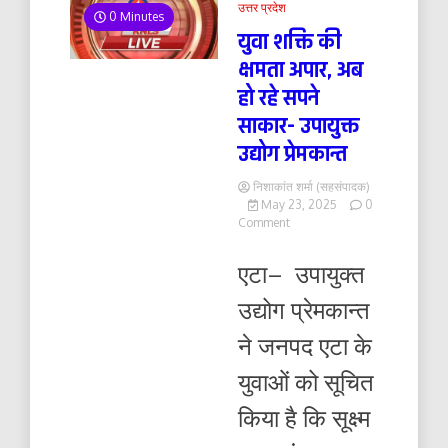
उत्तर प्रदेश
0 Minutes
युवा शक्ति की
क्षमता अपार, अब
हो रहे सपने
साकार- उपायुक्त
उद्योग प्रेमकान्त
निशाकांत शर्मा (सहसंपादक)
May 23, 2025
0
on
Comment
युवा
शक्ति
एटा– उपायुक्त
की
क्षमता
उद्योग प्रेमकान्त
अपार,
अब
ने जनपद एटा के
हो
रहे
युवाओं को सूचित
सपने
साकार-
किया है कि सूक्ष्म
उपायुक्त
उद्योग