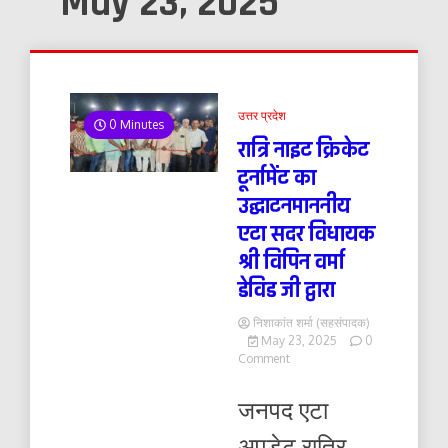
May 23, 2025
उत्तर प्रदेश
0 Minutes
रात्रि नाइट क्रिकेट
टूर्नामेंट का
उद्घाटनमाननीय
एटा सदर विधायक
श्री विपिन वर्मा
डेविड जी द्वारा
निशाकांत शर्मा (सहसंपादक)
May 23, 2025
0
on
Comment
रात्रि
नाइट
जनपद एटा
क्रिकेट
टूर्नामेंट
अपडेट रात्रि
का