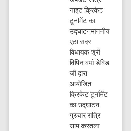
उद्घाटनमाननीय
नाइट क्रिकेट
एटा
सदर
टूर्नामेंट का
विधायक
श्री
उद्घाटनमाननीय
विपिन
वर्मा
एटा सदर
डेविड
जी
विधायक श्री
द्वारा
विपिन वर्मा डेविड
जी द्वारा
आयोजित
क्रिकेट टूर्नामेंट
का उद्घाटन
गुरुवार रात्रि
साम करतला