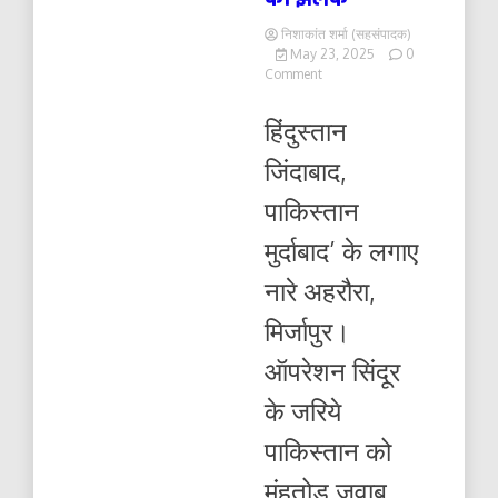
निशाकांत शर्मा (सहसंपादक)
May 23, 2025
0
on
Comment
शौर्य
तिरंगा
हिंदुस्तान
यात्रा
में
जिंदाबाद,
दिखी
अखंड
पाकिस्तान
भारत
की
मुर्दाबाद’ के लगाए
झलक
नारे अहरौरा,
मिर्जापुर।
ऑपरेशन सिंदूर
के जरिये
पाकिस्तान को
मुंहतोड़ जवाब