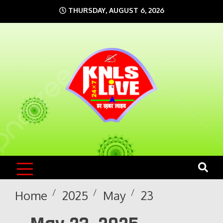
Skip
THURSDAY, AUGUST 6, 2026
to
content
KNLS LIVE
India`s No.1 News Portal
Home
2025
May
23