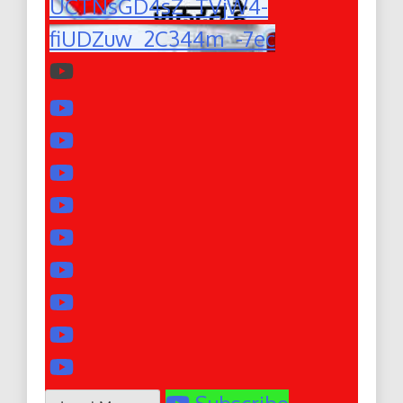
UCTNsGD4sZ_TVjW4-
fiUDZuw_2C344m_-7ec