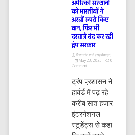
अमेरिकी संस्थानों
को भारतीयों ने
अरबों रुपये किए
दान, फिर भी
दरवाजे बंद कर रही
ट्रंप सरकार
निशाकांत शर्मा (सहसंपादक)
May 23, 2025
0
on
Comment
अमेरिकी
संस्थानों
ट्रंप प्रशासन ने
को
भारतीयों
हार्वर्ड में पढ़ रहे
ने
अरबों
करीब सात हजार
रुपये
किए
इंटरनेशनल
दान,
फिर
स्टूडेंट्स से कहा
भी
दरवाजे