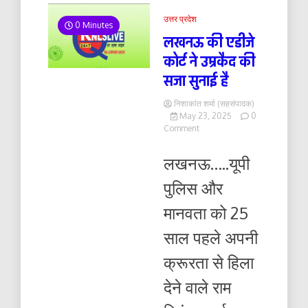
उत्तर प्रदेश
0 Minutes
लखनऊ की एडीजे
कोर्ट ने उम्रकैद की
सजा सुनाई है
निशाकांत शर्मा (सहसंपादक)
May 23, 2025
0
on
Comment
लखनऊ
की
लखनऊ…..यूपी
एडीजे
कोर्ट
पुलिस और
ने
उम्रकैद
मानवता को 25
की
सजा
साल पहले अपनी
सुनाई
है
क्रूरता से हिला
देने वाले राम