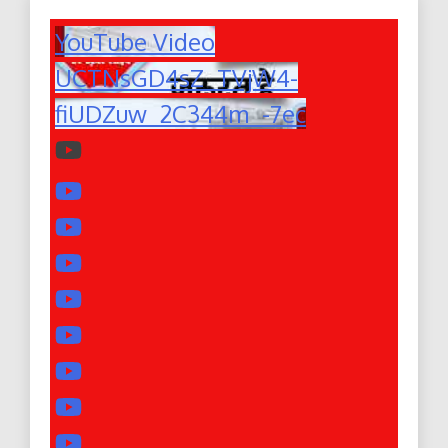
YouTube Video
UCTNsGD4sZ_TVjW4-
fiUDZuw_2C344m_-7ec