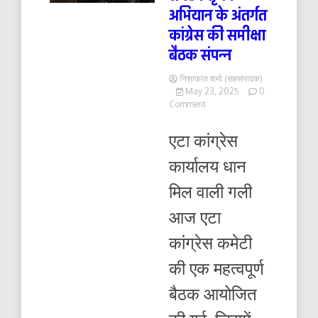
अभियान के अंतर्गत
कांग्रेस की समीक्षा
बैठक संपन्न
निशाकांत शर्मा (सहसंपादक)
May 23, 2025
0
on
Comment
संगठन
सृजन
एटा कांग्रेस
अभियान
के
कार्यालय धान
अंतर्गत
कांग्रेस
मिल वाली गली
की
समीक्षा
आज एटा
बैठक
संपन्न
कांग्रेस कमेटी
की एक महत्वपूर्ण
बैठक आयोजित