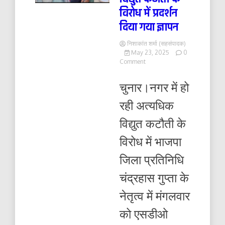
विरोध में प्रदर्शन
दिया गया ज्ञापन
निशाकांत शर्मा (सहसंपादक)
May 23, 2025
0
on
Comment
विद्युत
कटौती
चुनार।नगर में हो
के
विरोध
रही अत्यधिक
में
प्रदर्शन
विद्युत कटौती के
दिया
गया
विरोध में भाजपा
ज्ञापन
जिला प्रतिनिधि
चंद्रहास गुप्ता के
नेतृत्व में मंगलवार
को एसडीओ