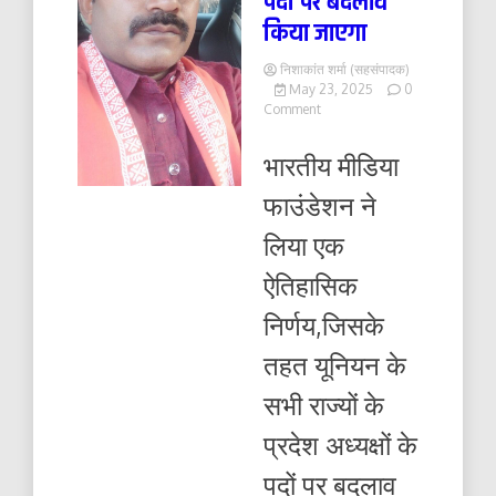
पदों पर बदलाव
किया जाएगा
निशाकांत शर्मा (सहसंपादक)
May 23, 2025
0
on
Comment
सभी
राज्यों
भारतीय मीडिया
के
प्रदेश
फाउंडेशन ने
अध्यक्षों
के
लिया एक
पदों
पर
ऐतिहासिक
बदलाव
किया
निर्णय,जिसके
जाएगा
तहत यूनियन के
सभी राज्यों के
प्रदेश अध्यक्षों के
पदों पर बदलाव