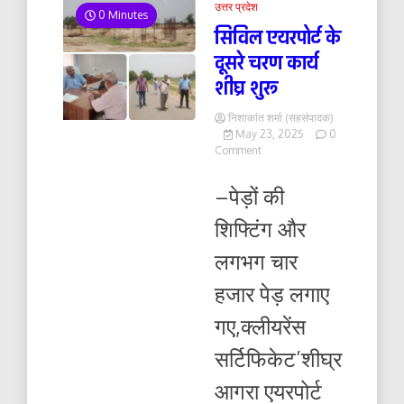
उत्तर प्रदेश
0 Minutes
सिविल एयरपोर्ट के
दूसरे चरण कार्य
शीघ्र शुरू
निशाकांत शर्मा (सहसंपादक)
May 23, 2025
0
on
Comment
सिविल
एयरपोर्ट
–पेड़ों की
के
दूसरे
शिफ्टिंग और
चरण
कार्य
लगभग चार
शीघ्र
शुरू
हजार पेड़ लगाए
गए,क्लीयरेंस
सर्टिफिकेट’शीघ्र
आगरा एयरपोर्ट