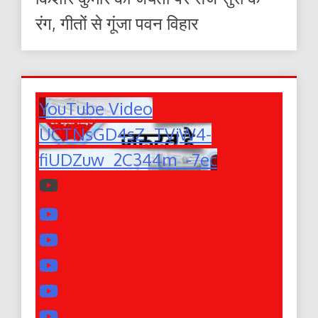
रंग, गीतों से गूंजा पवन विहार
YouTube Video
UCTNsGD4sZ_TVjW4-
fiUDZuw_2C344m_-7ec