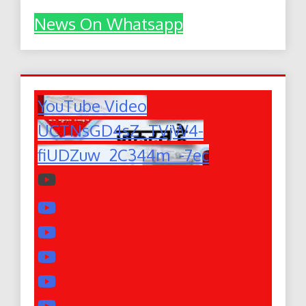
News On Whatsapp
YouTube Video
UCTNsGD4sZ_TVjW4-
fiUDZuw_2C344m_-7ec