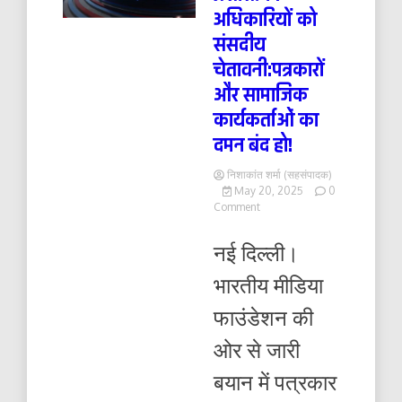
अधिकारियों को
संसदीय
चेतावनी:पत्रकारों
और सामाजिक
कार्यकर्ताओं का
दमन बंद हो!
निशाकांत शर्मा (सहसंपादक)
May 20, 2025
0
on
Comment
प्रशासनिक
अधिकारियों
नई दिल्ली।
को
संसदीय
भारतीय मीडिया
चेतावनी:पत्रकारों
और
फाउंडेशन की
सामाजिक
कार्यकर्ताओं
ओर से जारी
का
दमन
बयान में पत्रकार
बंद
हो!