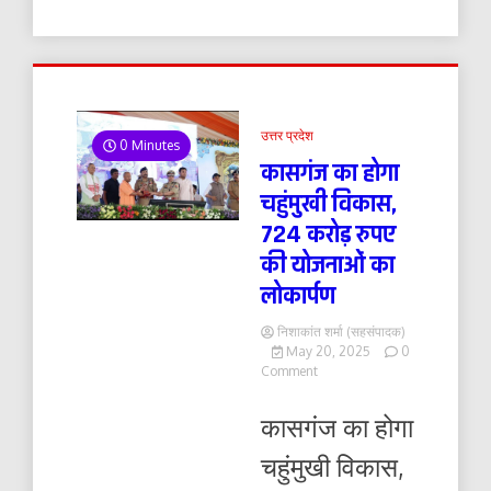
उत्तर प्रदेश
0 Minutes
कासगंज का होगा
चहुंमुखी विकास,
724 करोड़ रुपए
की योजनाओं का
लोकार्पण
निशाकांत शर्मा (सहसंपादक)
May 20, 2025
0
on
Comment
कासगंज
का
कासगंज का होगा
होगा
चहुंमुखी
चहुंमुखी विकास,
विकास,
724