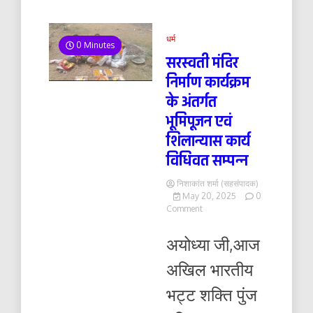
धर्म
0 Minutes
सरस्वती मंदिर
निर्माण कार्यक्रम
के अंतर्गत
भूमिपूजन एवं
शिलान्यास कार्य
विधिवत सम्पन्न
निशाकांत शर्मा (सहसंपादक)
May 20, 2025
0
on
Comment
सरस्वती
मंदिर
अयोध्या जी,आज
निर्माण
कार्यक्रम
अखिल भारतीय
के
अंतर्गत
भट्ट शक्ति पुंज
भूमिपूजन
एवं