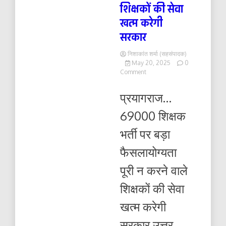
शिक्षकों की सेवा
खत्म करेगी
सरकार
निशाकांत शर्मा (सहसंपादक)
May 20, 2025
0
on
Comment
69000
शिक्षक
प्रयागराज…
भर्ती
पर
69000 शिक्षक
बड़ा
फैसलायोग्यता
भर्ती पर बड़ा
पूरी
न
फैसलायोग्यता
करने
वाले
पूरी न करने वाले
शिक्षकों
की
शिक्षकों की सेवा
सेवा
खत्म
खत्म करेगी
करेगी
सरकार
सरकार उत्तर