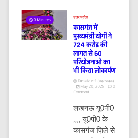
उत्तर प्रदेश
0 Minutes
कासगंज में
मुख्यमंत्री योगी ने
724 करोड़ की
लागत से 60
परियोजनाओ का
भी किया लोकार्पण
निशाकांत शर्मा (सहसंपादक)
May 20, 2025
0
on
Comment
कासगंज
में
लखनऊ यू0पी0
मुख्यमंत्री
योगी
,,,, यू0पी0 के
ने
724
कासगंज ज़िले से
करोड़
की