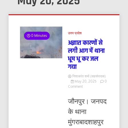
May 20, 2025
उत्तर प्रदेश
0 Minutes
अज्ञात कारणों से
लगी आग में थाना
धूम धू कर जल
गया
निशाकांत शर्मा (सहसंपादक)
May 20, 2025
0
on
Comment
अज्ञात
कारणों
जौनपुर। जनपद
से
लगी
के थाना
आग
में
मुंगराबादशाहपुर
थाना
धूम