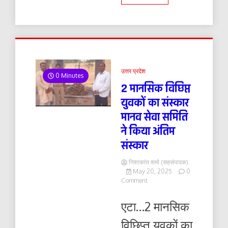
उत्तर प्रदेश
0 Minutes
2 मानसिक विछिप्त
युवकों का संस्कार
मानव सेवा समिति
ने किया अंतिम
संस्कार
निशाकांत शर्मा (सहसंपादक)
May 20, 2025
0
on
Comment
2
मानसिक
एटा…2 मानसिक
विछिप्त
युवकों
विछिप्त युवकों का
का