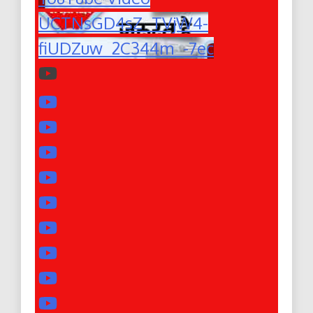
UCTNsGD4sZ_TVjW4-
fiUDZuw_2C344m_-7ec