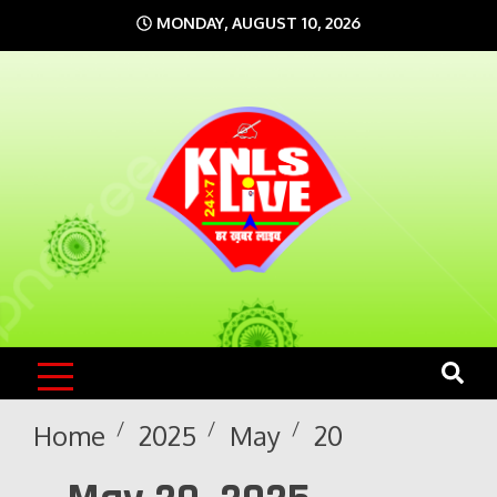
Skip
MONDAY, AUGUST 10, 2026
to
content
KNLS LIVE
India`s No.1 News Portal
Home
2025
May
20