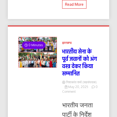
Read More
झारखण्ड
0 Minutes
भारतीय सेना के
पूर्व जवानों को अंग
वस्त्र देकर किया
सम्मानित
निशाकांत शर्मा (सहसंपादक)
May 20, 2025
0
on
Comment
भारतीय
सेना
भारतीय जनता
के
पूर्व
पार्टी के निर्देश
जवानों