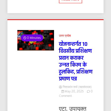
उत्तर प्रदेश
0 Minutes
योजनान्तर्गत 10
दिवसीय प्रशिक्षण
प्रदान कराकर
उन्नत किस्म के
टूलकिट, प्रशिक्षण
प्रमाण पत्र
निशाकांत शर्मा (सहसंपादक)
May 20, 2025
0
on
Comment
योजनान्तर्गत
10
एटा, उपायुक्त
दिवसीय