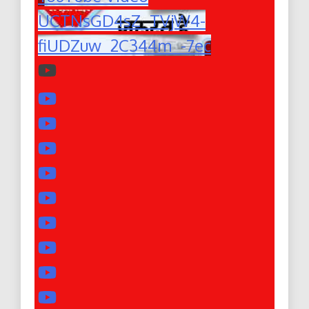
UCTNsGD4sZ_TVjW4-
fiUDZuw_2C344m_-7ec