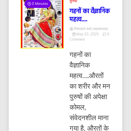
दुनिया
0 Minutes
गहनों का वैज्ञानिक
महत्व….
निशाकांत शर्मा (सहसंपादक)
May 20, 2025
0
on
Comment
गहनों
का
गहनों का
वैज्ञानिक
महत्व….
वैज्ञानिक
महत्व….औरतों
का शरीर और मन
पुरुषों की अपेक्षा
कोमल,
संवेदनशील माना
गया है. औरतों के