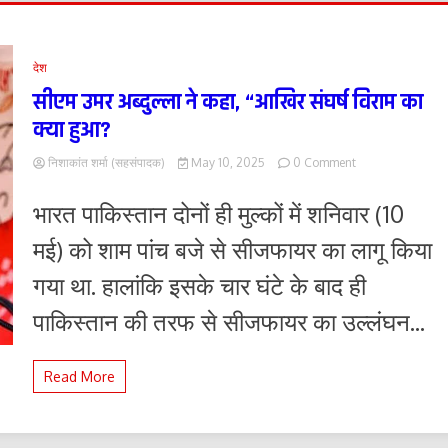
देश
सीएम उमर अब्दुल्ला ने कहा, “आखिर संघर्ष विराम का
क्या हुआ?
on
निशाकांत शर्मा (सहसंपादक)
May 10, 2025
0 Comment
सीएम
उमर
भारत पाकिस्तान दोनों ही मुल्कों में शनिवार (10
अब्दुल्ला
ने
मई) को शाम पांच बजे से सीजफायर का लागू किया
कहा,
“आखिर
गया था. हालांकि इसके चार घंटे के बाद ही
संघर्ष
विराम
पाकिस्तान की तरफ से सीजफायर का उल्लंघन...
का
क्या
हुआ?
Read More