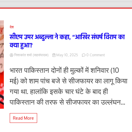
देश
सीएम उमर अब्दुल्ला ने कहा, “आखिर संघर्ष विराम का
क्या हुआ?
on
निशाकांत शर्मा (सहसंपादक)
May 10, 2025
0 Comment
सीएम
उमर
भारत पाकिस्तान दोनों ही मुल्कों में शनिवार (10
अब्दुल्ला
ने
मई) को शाम पांच बजे से सीजफायर का लागू किया
कहा,
“आखिर
गया था. हालांकि इसके चार घंटे के बाद ही
संघर्ष
विराम
पाकिस्तान की तरफ से सीजफायर का उल्लंघन...
का
क्या
हुआ?
Read More