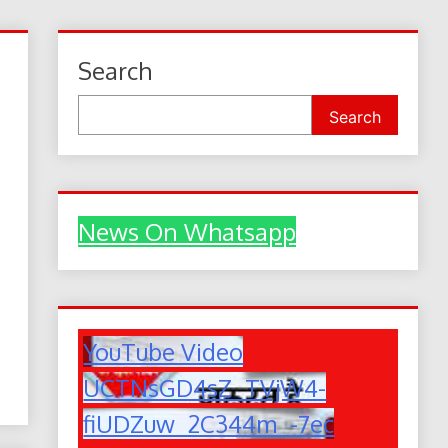
Search
Search
News On Whatsapp
YouTube Video
UCTNsGD4sZ_TVjW4-
fiUDZuw_2C344m_-7ec