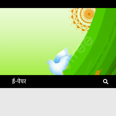
S LIVE
ई-पेपर