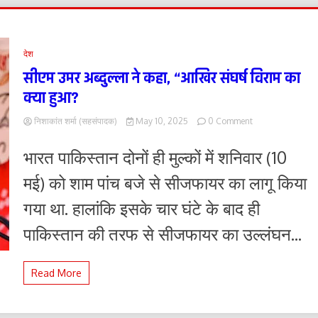
देश
सीएम उमर अब्दुल्ला ने कहा, “आखिर संघर्ष विराम का
क्या हुआ?
on
निशाकांत शर्मा (सहसंपादक)
May 10, 2025
0 Comment
सीएम
उमर
भारत पाकिस्तान दोनों ही मुल्कों में शनिवार (10
अब्दुल्ला
ने
मई) को शाम पांच बजे से सीजफायर का लागू किया
कहा,
“आखिर
गया था. हालांकि इसके चार घंटे के बाद ही
संघर्ष
विराम
पाकिस्तान की तरफ से सीजफायर का उल्लंघन...
का
क्या
हुआ?
Read More