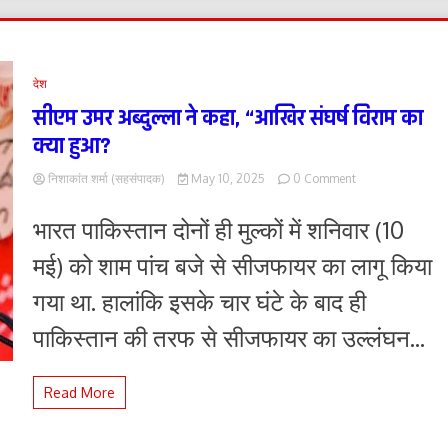
देश
सीएम उमर अब्दुल्ला ने कहा, “आखिर संघर्ष विराम का
क्या हुआ?
on
निशाकांत शर्मा (सहसंपादक)
May 10, 2025
0 Comment
सीएम
उमर
भारत पाकिस्तान दोनों ही मुल्कों में शनिवार (10
अब्दुल्ला
ने
मई) को शाम पांच बजे से सीजफायर का लागू किया
कहा,
“आखिर
गया था. हालांकि इसके चार घंटे के बाद ही
संघर्ष
विराम
पाकिस्तान की तरफ से सीजफायर का उल्लंघन...
का
क्या
हुआ?
Read More