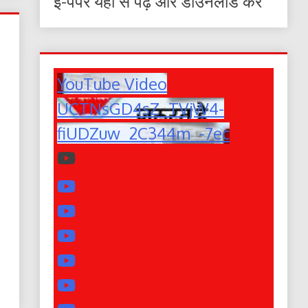
ई-पेपर यहाँ से पढ़ें और डाउनलोड करे
YouTube Video
UCTNsGD4sZ_TVjW4-
fiUDZuw_2C344m_-7ec