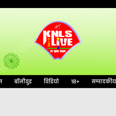
India`s No.1 News Portal
KNL
स
बॉलीवुड
विडियो
18+
सम्पादकीय