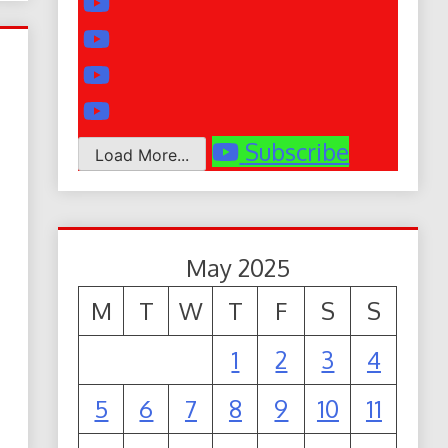
Subscribe
Load More...
May 2025
M
T
W
T
F
S
S
1
2
3
4
5
6
7
8
9
10
11